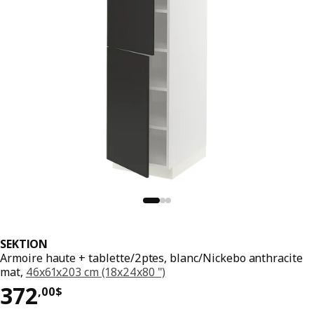
SEKTION
Armoire haute + tablette/2ptes, blanc/Nickebo anthracite
mat,
46x61x203 cm (18x24x80 ")
Prix 372,00$
372
,
00
$