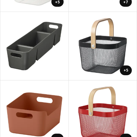
+5
+7
+5