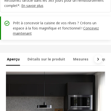
Retournez l’article dans les 365 jours pour un remboursement
complet*.
En savoir plus
Prêt à concevoir la cuisine de vos rêves ? Créons un
espace à la fois magnifique et fonctionnel !
Concevez
maintenant
Aperçu
Détails sur le produit
Mesures
Ce qui e