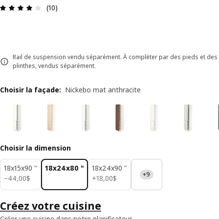
Avis: 4 sur 5 étoiles. Nombre total d'avis: 10
(10)
Rail de suspension vendu séparément. À compléter par des pieds et des
plinthes, vendus séparément.
Choisir la façade
:
Nickebo mat anthracite
Choisir la dimension
18x15x90 "
18x24x80 "
18x24x90 "
+9
44,00$
18,00$
−
44
,
00
$
+
18
,
00
$
Créez votre cuisine
Créer une cuisine dans notre planificateur