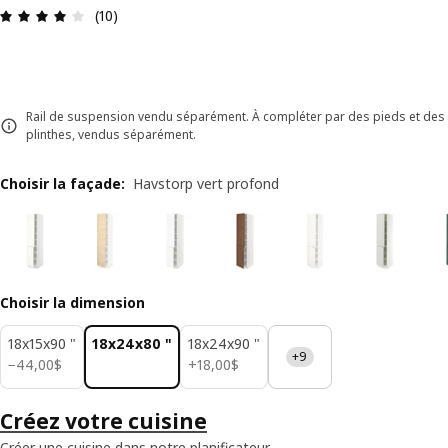
Avis: 4 sur 5 étoiles. Nombre total d'avis: 10
(10)
Rail de suspension vendu séparément. À compléter par des pieds et des
plinthes, vendus séparément.
Choisir la façade
:
Havstorp vert profond
Choisir la dimension
18x15x90 "
18x24x80 "
18x24x90 "
+9
44,00$
18,00$
−
44
,
00
$
+
18
,
00
$
Créez votre cuisine
Créer une cuisine dans notre planificateur