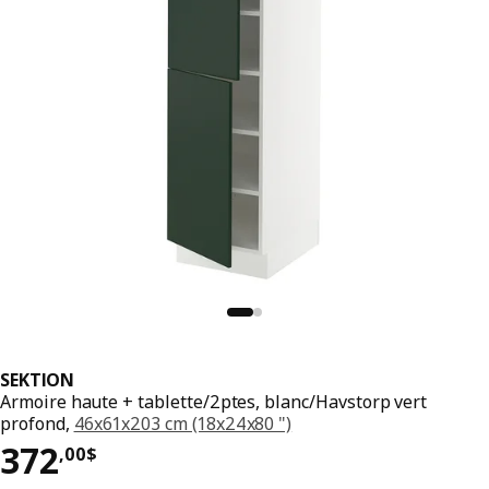
SEKTION
Armoire haute + tablette/2ptes, blanc/Havstorp vert
profond,
46x61x203 cm (18x24x80 ")
Prix 372,00$
372
,
00
$