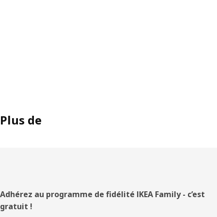
Plus de
Pied
Adhérez au programme de fidélité IKEA Family - c’est
gratuit !
de