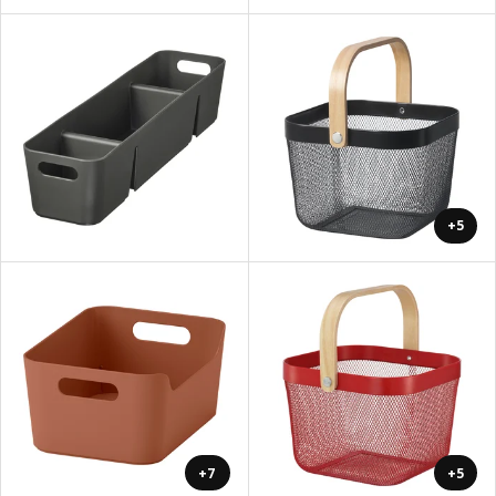
+5
+7
+5