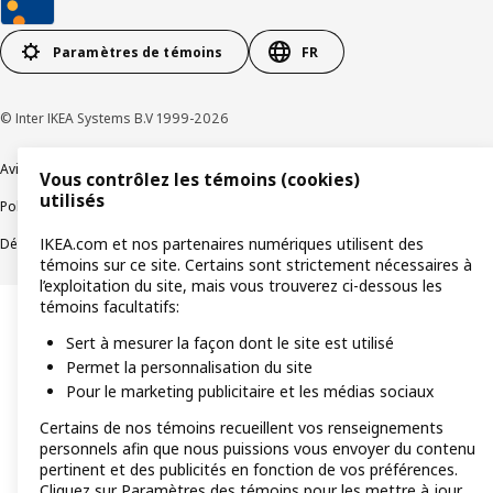
Paramètres de témoins
FR
© Inter IKEA Systems B.V 1999-2026
Avis de confidentialité
Témoins de connexion
Vous contrôlez les témoins (cookies)
utilisés
Politique de divulgation responsable
Modalités
IKEA.com et nos partenaires numériques utilisent des
Déclaration sur le travail forcé et les enfants
Accessibilité
témoins sur ce site. Certains sont strictement nécessaires à
l’exploitation du site, mais vous trouverez ci-dessous les
témoins facultatifs:
Sert à mesurer la façon dont le site est utilisé
Permet la personnalisation du site
Pour le marketing publicitaire et les médias sociaux
Certains de nos témoins recueillent vos renseignements
personnels afin que nous puissions vous envoyer du contenu
pertinent et des publicités en fonction de vos préférences.
Cliquez sur Paramètres des témoins pour les mettre à jour.