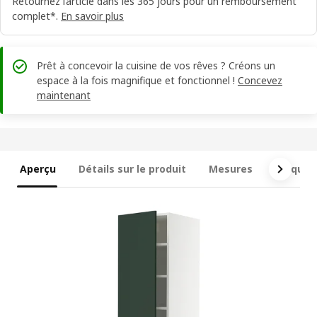
Retournez l’article dans les 365 jours pour un remboursement
complet*.
En savoir plus
Prêt à concevoir la cuisine de vos rêves ? Créons un
espace à la fois magnifique et fonctionnel !
Concevez
maintenant
Aperçu
Détails sur le produit
Mesures
Ce qui e