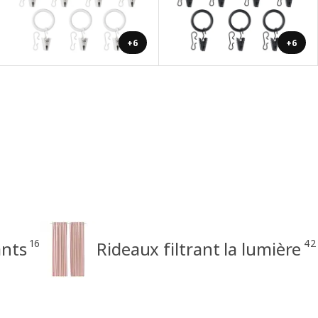
+6
+6
16
42
ants
Rideaux filtrant la lumière