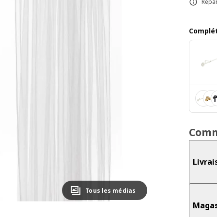
Répar
Complét
Comm
Livrai
Tous les médias
Magas