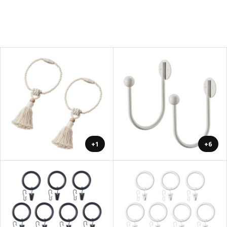
+1
+6