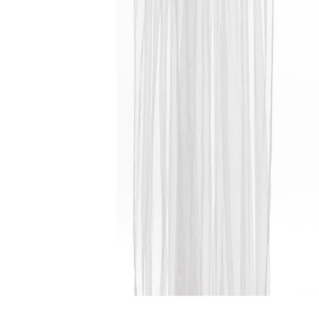
Image zoomed out, normal view