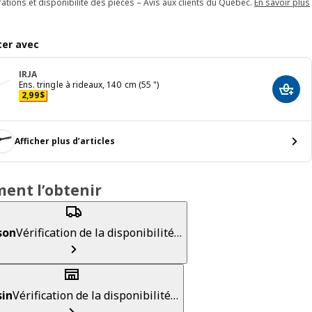
ations et disponibilité des pièces – Avis aux clients du Québec.
En savoir plus
er avec
IRJA
Ens. tringle à rideaux, 140 cm (55 ")
Ajout
Prix 2,99$
2
,
99
$
Afficher plus d’articles
ent l’obtenir
son
Vérification de la disponibilité…
in
Vérification de la disponibilité…