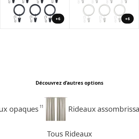
+6
+6
Découvrez d’autres options
11
ux opaques
Rideaux assombriss
Tous Rideaux