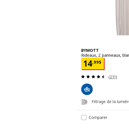
BYMOTT
Rideaux, 2 panneaux, bla
Prix 14,99$
14
,
99
$
Examen: 4.
(211)
Filtrage de la lumièr
Comparer