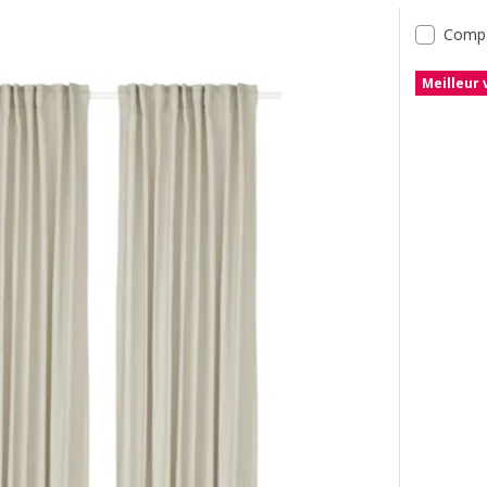
tats
Comp
Meilleur