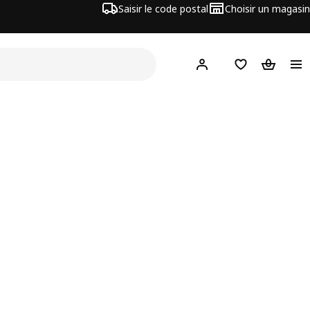
Saisir le code postal
Choisir un magasin
Hej
! Connectez-vous
Liste d'achats
Panier