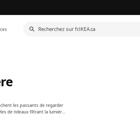
ices
ère
pêchent les passants de regarder
les de rideaux filtrant la lumière
maison.