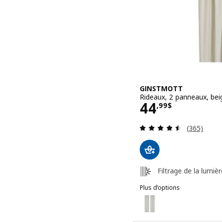
GINSTMOTT
Rideaux, 2 panneaux, bei
Prix 44,99$
44
,
99
$
Examen: 4.
(365)
Filtrage de la lumièr
Plus d’options
GINSTMOTT
Option : GINSTMOTT, Ride
Option : GINSTMOTT, Ride