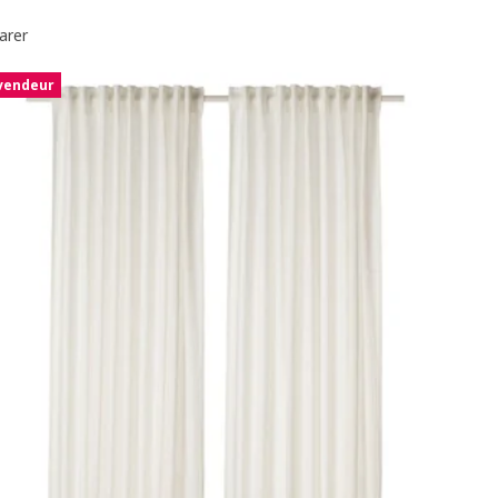
arer
 vendeur