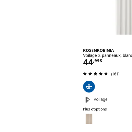
ROSENROBINIA
Voilage 2 panneaux, blan
Prix 44,99$
44
,
99
$
Examen: 4.
(161)
Voilage
Plus d’options
ROSENROBINIA
Option : ROSENROBINIA, V