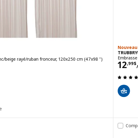
Nouveau
TRUBBR
Embrasse 
nc/beige rayé/ruban fronceur, 120x250 cm (47x98 ")
Prix
12
,
99
$
5 sur des 5 Étoiles. Total des évaluations:
e
Comp