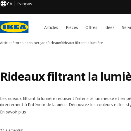
CA
français
Articles
Pièces
Offres
Idées
Serv
Articles
Stores sans perçage
Rideaux
Rideaux filtrant la lumière
Rideaux filtrant la lumi
Les rideaux filtrant la lumière réduisent l’intensité lumineuse et em
directement à l’intérieur de la pièce. Découvrez les couleurs et les sty
que nous offrons et trouvez ceux qui conviennent le mieux à votre 
En savoir plus
24 élément(s)