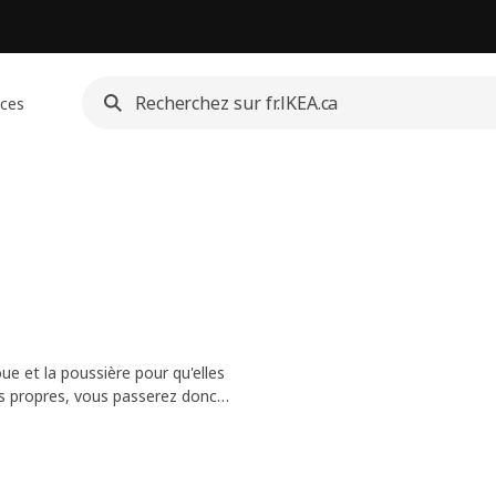
ices
boue et la poussière pour qu'elles
us propres, vous passerez donc
 un envers antidérapant qui les
certains qui s'utilisent tant à