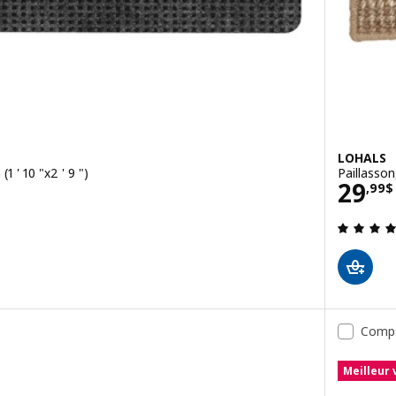
LOHALS
1 ' 10 "x2 ' 9 ")
Paillasson,
Prix
29
,
99
$
4 sur des 5 Étoiles. Total des évaluations:
Comp
Meilleur