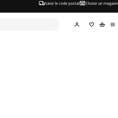
Saisir le code postal
Choisir un magasin
Hej
! Connectez-vous
Liste d'achats
Panier