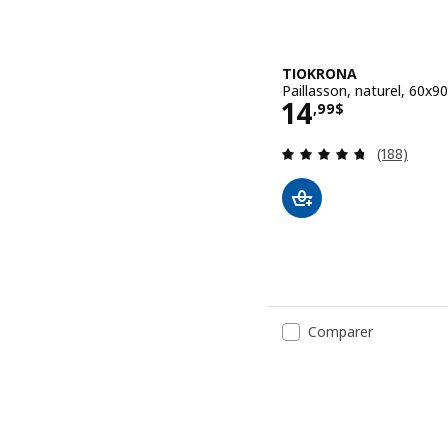
TIOKRONA
Paillasson, naturel, 60x90 
Prix 14,99$
14
,
99
$
Examen: 4.
(188)
Comparer