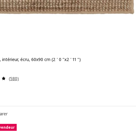
 intérieur, écru, 60x90 cm (2 ' 0 "x2 ' 11 ")
 29,99$
Examen: 4.8 sur des 5 Étoiles. Total des évaluations:
(580)
arer
 vendeur