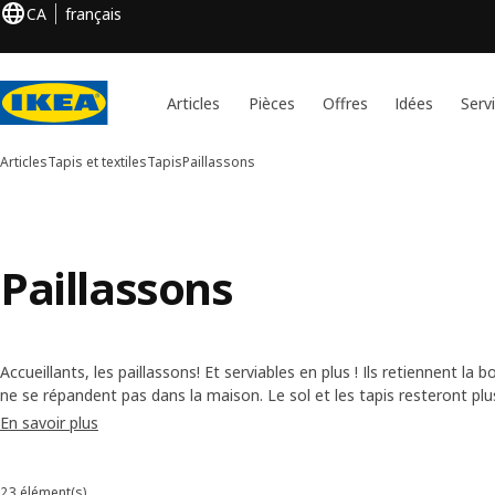
CA
français
Articles
Pièces
Offres
Idées
Serv
Articles
Tapis et textiles
Tapis
Paillassons
Paillassons
Accueillants, les paillassons! Et serviables en plus ! Ils retiennent la 
ne se répandent pas dans la maison. Le sol et les tapis resteront pl
moins souvent l'aspirateur. La plupart de nos paillassons comportent
En savoir plus
maintiennent bien en place. Notre assortiment en propose également 
l'intérieur qu'à l'extérieur.
23 élément(s)