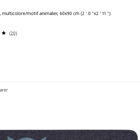
, multicolore/motif animalier, 60x90 cm (2 ' 0 "x2 ' 11 ")
 24,99$
Examen: 4.9 sur des 5 Étoiles. Total des évaluations:
(20)
arer