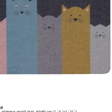
ÄG
, intérieur, motif chat, 60x90 cm (2 ' 0 "x2 ' 11 ")