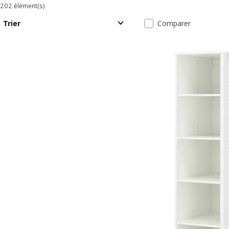
202 élément(s)
Trier et filtrer
Passer aux résultats
Liste des résul
Trier
Comparer