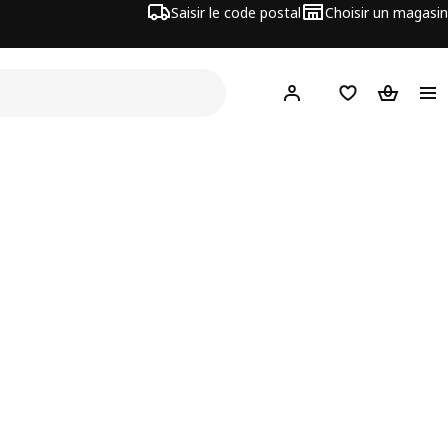
Saisir le code postal
Choisir un magasin
Hej
! Connectez-vous
Liste d'achats
Panier