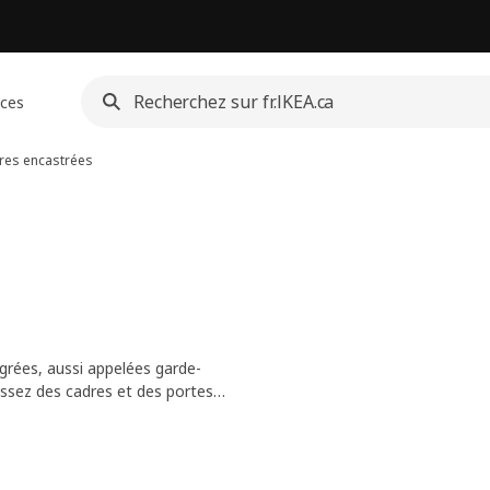
ices
res encastrées
grées, aussi appelées garde-
ssez des cadres et des portes
ptés à vos besoins et à votre