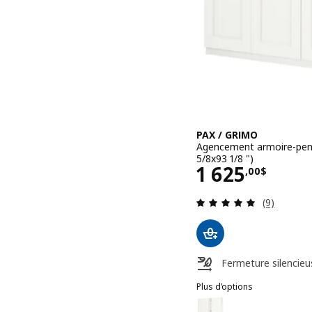
PAX / GRIMO
Agencement armoire-pend
5/8x93 1/8 ")
Prix 1625,0
1 625
,
00
$
Examen: 4.
(9)
Fermeture silencieu
Plus d’options
PAX / GRIMO
Option : PAX / GRIMO, Ag