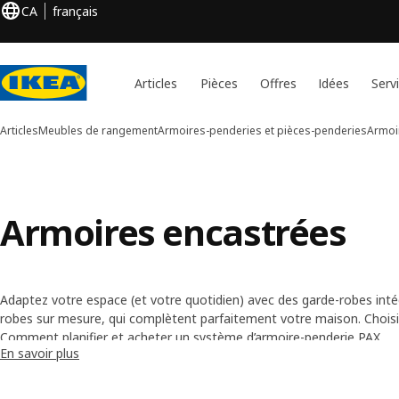
CA
français
Articles
Pièces
Offres
Idées
Serv
Articles
Meubles de rangement
Armoires-penderies et pièces-penderies
Armoi
Armoires encastrées
Adaptez votre espace (et votre quotidien) avec des garde-robes inté
robes sur mesure, qui complètent parfaitement votre maison. Choisi
qui reflètent votre style, ainsi que des aménagements intérieurs ada
Comment planifier et acheter un système d’armoire-penderie PAX
En savoir plus
garde-robe. Vous avez le choix entre de nombreuses options.