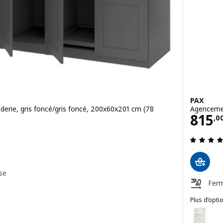
PAX
rie, gris foncé/gris foncé, 200x60x201 cm (78
Agencemen
Prix
815
,
0
0$
se
Ferm
Plus d’opti
Agencement armoire-penderie, gris foncé/gris foncé, 200x60x236 cm
PAX
Option : 