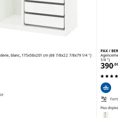
PAX / BE
erie, blanc, 175x58x201 cm (68 7/8x22 7/8x79 1/4 ")
Agencemen
1/4 ")
Prix
390
,
0
 sur des 5 Étoiles. Total des évaluations:
se
Ferm
Plus d’opti
 armoire-penderie, blanc, 175x58x236 cm (68 7/8x22 7/8x93 1/8 ")
PAX / BERG
Option : 