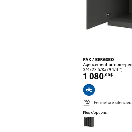
PAX / BERGSBO
Agencement armoire-pende
3/4x23 5/8x79 1/4 ")
Prix 1080,0
1 080
,
00
$
Fermeture silencieu
Plus d’options
PAX / BERGSBO
Option : PAX / BERGSBO, 