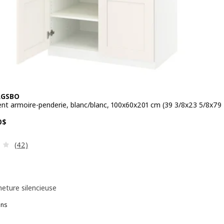
RGSBO
t armoire-penderie, blanc/blanc, 100x60x201 cm (39 3/8x23 5/8x79
 390,00$
0
$
Examen: 4 sur des 5 Étoiles. Total des évaluations:
(42)
eture silencieuse
ons
SBO
PAX / BERGSBO, Agencement armoire-penderie, blanc/blanc, 100x60x2