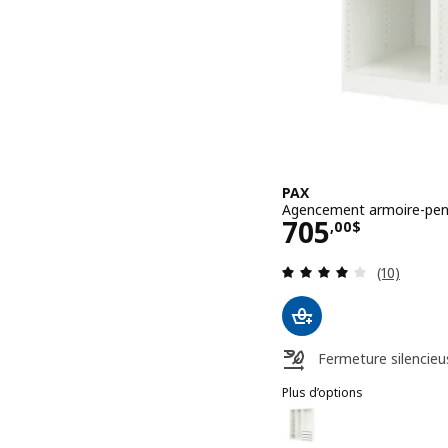
PAX
Agencement armoire-pend
Prix 705,00$
705
,
00
$
Examen: 4.1
(10)
Fermeture silencieu
Plus d’options
PAX
Option : PAX, Agencement