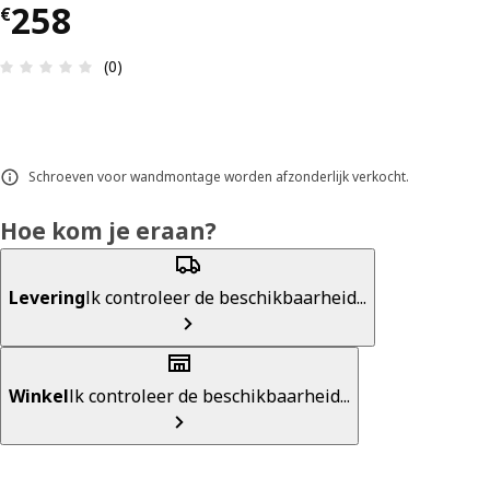
€ 258
258
€
Beoordeling: 0 van 5 sterren. Totaal beoordeling
(0)
Schroeven voor wandmontage worden afzonderlijk verkocht.
Hoe kom je eraan?
Levering
Ik controleer de beschikbaarheid...
Winkel
Ik controleer de beschikbaarheid...