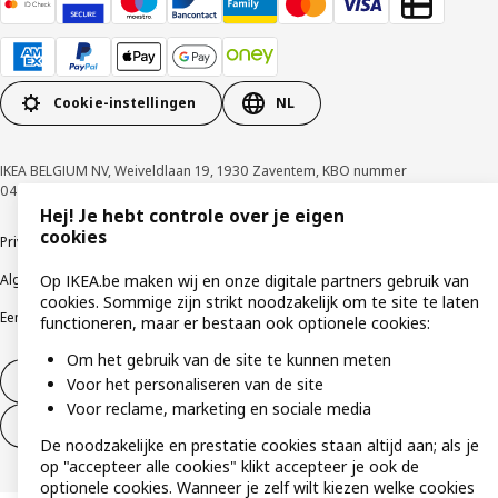
Cookie-instellingen
NL
IKEA BELGIUM NV, Weiveldlaan 19, 1930 Zaventem, KBO nummer
0425.258.688 © Inter IKEA Systems B.V. 1999-2026
Hej! Je hebt controle over je eigen
cookies
Privacybeleid
Cookiebeleid
Gebruiksvoorwaarden
Algemene contractvoorwaarden
Responsible Disclosure Program
Op IKEA.be maken wij en onze digitale partners gebruik van
cookies. Sommige zijn strikt noodzakelijk om te site te laten
Een etische bezorgdheid uiten
Klachten
functioneren, maar er bestaan ook optionele cookies:
Om het gebruik van de site te kunnen meten
Herroeping van contract
Voor het personaliseren van de site
Voor reclame, marketing en sociale media
Herroeping van contract (services)
De noodzakelijke en prestatie cookies staan altijd aan; als je
op "accepteer alle cookies" klikt accepteer je ook de
optionele cookies. Wanneer je zelf wilt kiezen welke cookies