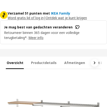
Verzamel 51 punten met
IKEA Family
Word gratis lid of log in
|
Ontdek wat je kunt krijgen
Je mag best van gedachten veranderen
Retourneer binnen 365 dagen voor een volledige
terugbetaling*.
Meer info
Overzicht
Productdetails
Afmetingen
Wat is 