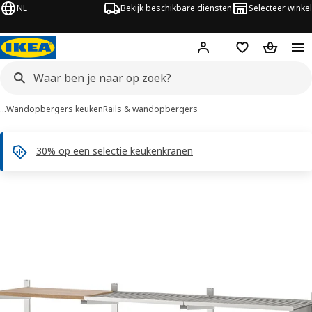
NL
Bekijk beschikbare diensten
Selecteer winkel
Hej!
Log in
Verlanglijstje
Winkelm
…
Wandopbergers keuken
Rails & wandopbergers
30% op een selectie keukenkranen
KUNGSFORS afbeeldingen
overslaan