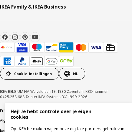
IKEA Family & IKEA Business
Cookie-instellingen
NL
IKEA BELGIUM NV, Weiveldlaan 19, 1930 Zaventem, KBO nummer
0425.258.688 © Inter IKEA Systems B.V. 1999-2026
Privacybeleid
Cookiebeleid
Gebruiksvoorwaarden
Hej! Je hebt controle over je eigen
cookies
Algemene contractvoorwaarden
Responsible Disclosure Program
Op IKEA.be maken wij en onze digitale partners gebruik van
Een etische bezorgdheid uiten
Klachten