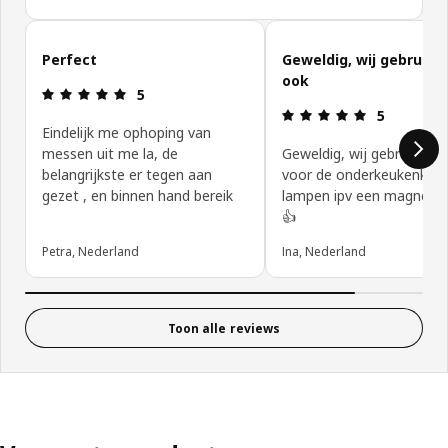
Reviews van klanten overslaan
Perfect
Geweldig, wij gebruik
ook
Beoordeling: 5 van 5 sterren.
5
Beoordeling:
5
Eindelijk me ophoping van
messen uit me la, de
Geweldig, wij gebruiken 
belangrijkste er tegen aan
voor de onderkeukenkast
gezet , en binnen hand bereik
lampen ipv een magneet 
👍
Petra, Nederland
Ina, Nederland
Toon alle reviews