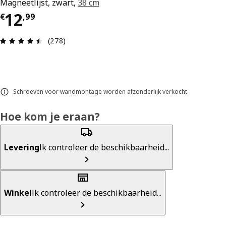
Magneetlijst, zwart,
38 cm
€ 12,99
12
€
,
99
Beoordeling: 4.5 van 5 sterren. Totaal beoordel
(278)
Schroeven voor wandmontage worden afzonderlijk verkocht.
Hoe kom je eraan?
Levering
Ik controleer de beschikbaarheid...
Winkel
Ik controleer de beschikbaarheid...