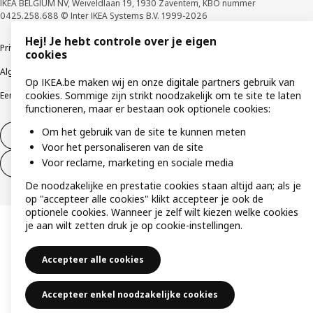
IKEA BELGIUM NV, Weiveldlaan 19, 1930 Zaventem, KBO nummer
0425.258.688 © Inter IKEA Systems B.V. 1999-2026
Hej! Je hebt controle over je eigen
Privacybeleid
Cookiebeleid
Gebruiksvoorwaarden
cookies
Algemene contractvoorwaarden
Responsible Disclosure Program
Op IKEA.be maken wij en onze digitale partners gebruik van
cookies. Sommige zijn strikt noodzakelijk om te site te laten
Een etische bezorgdheid uiten
Klachten
functioneren, maar er bestaan ook optionele cookies:
Om het gebruik van de site te kunnen meten
Herroeping van contract
Voor het personaliseren van de site
Voor reclame, marketing en sociale media
Herroeping van contract (services)
De noodzakelijke en prestatie cookies staan altijd aan; als je
op "accepteer alle cookies" klikt accepteer je ook de
optionele cookies. Wanneer je zelf wilt kiezen welke cookies
je aan wilt zetten druk je op cookie-instellingen.
Accepteer alle cookies
Accepteer enkel noodzakelijke cookies