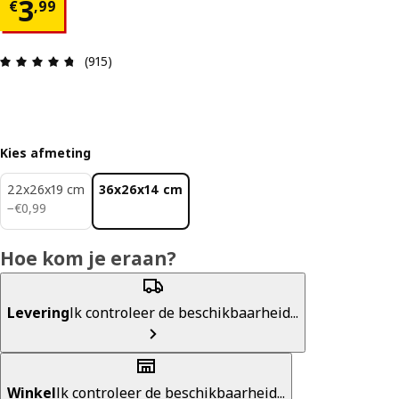
€ 3,99
3
€
,
99
Beoordeling: 4.7 van 5 sterren. Totaal beoordeli
(915)
Kies afmeting
22x26x19 cm
36x26x14 cm
€ 0,99
−
€
0
,
99
Hoe kom je eraan?
Levering
Ik controleer de beschikbaarheid...
Winkel
Ik controleer de beschikbaarheid...