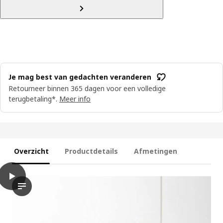
Je mag best van gedachten veranderen
Retourneer binnen 365 dagen voor een volledige
terugbetaling*.
Meer info
Overzicht
Productdetails
Afmetingen
play
PÅLYCKE Hangmand, 36x26x14 cm
De video bevat een demonstratie van een clip-on mand van PÅL