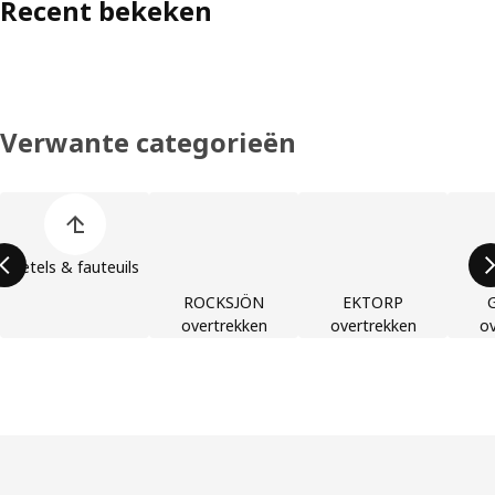
Recent bekeken
Verwante categorieën
Lijst met productcategorieën overslaan
Zetels & fauteuils
ROCKSJÖN
EKTORP
overtrekken
overtrekken
ov