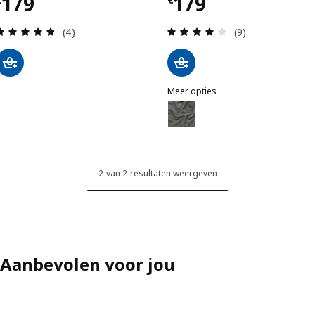
Prijs € 179
Prijs € 179
179
179
Beoordeling: 4.8 van 5 sterren. Totaal beoordelin
Beoordeling: 4 v
(4)
(9)
Meer opties
HOLMSUND
Optie: HOLMSUND, Hoes voor ho
2 van 2 resultaten weergeven
Aanbevolen voor jou