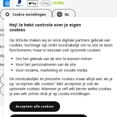
Cookie-instellingen
NL
Hej! Je hebt controle over je eigen
cookies
IKEA BELGIUM NV, Weiveldlaan 19, 1930 Zaventem, KBO nummer
0425.258.688 © Inter IKEA Systems B.V. 1999-2026
Op IKEA.be maken wij en onze digitale partners gebruik van
cookies. Sommige zijn strikt noodzakelijk om te site te laten
Privacybeleid
Cookiebeleid
Gebruiksvoorwaarden
functioneren, maar er bestaan ook optionele cookies:
Algemene contractvoorwaarden
Responsible Disclosure Program
Om het gebruik van de site te kunnen meten
Voor het personaliseren van de site
Een etische bezorgdheid uiten
Klachten
Voor reclame, marketing en sociale media
De noodzakelijke en prestatie cookies staan altijd aan; als je
Herroeping van contract
op "accepteer alle cookies" klikt accepteer je ook de
optionele cookies. Wanneer je zelf wilt kiezen welke cookies
Herroeping van contract (services)
je aan wilt zetten druk je op cookie-instellingen.
Accepteer alle cookies