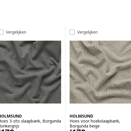
Doorgaan naar resultaten
Resultatenlijst
Vergelijken
Vergelijken
HOLMSUND
HOLMSUND
Hoes 3-zits slaapbank, Borgunda
Hoes voor hoekslaapbank,
donkergrijs
Borgunda beige
€
€