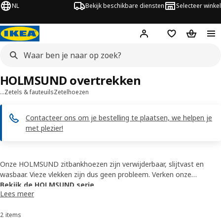
NL
Bekijk beschikbare diensten
Selecteer winkel
Hej!
Log in
Verlanglijstje
Winkelm
HOLMSUND overtrekken
…
Zetels & fauteuils
Zetelhoezen
Contacteer ons om je bestelling te plaatsen, we helpen je
met plezier!
Onze HOLMSUND zitbankhoezen zijn verwijderbaar, slijtvast en
wasbaar. Vieze vlekken zijn dus geen probleem. Verken onze
mogelijkheden voor hoezen in verschillende kleuren en stoffen. Kies
Bekijk de HOLMSUND serie
Lees meer
gewoon wat jij het mooist vindt. We testen onze bekleding
zorgvuldig zodat ze zeker tegen de dagelijkse sleur kan.
2 items
Sorteren en filteren