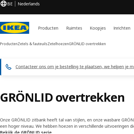
BE
Nederlands
Producten
Ruimtes
Koopjes
Inrichten
Producten
Zetels & fauteuils
Zetelhoezen
GRÖNLID overtrekken
Contacteer ons om je bestelling te plaatsen, we helpen je me
GRÖNLID overtrekken
Onze GRÖNLID zitbank heeft tal van stijlen, en onze wasbare GRÖNLI
een hoger niveau. We hebben hoezen in verschillende uitvoeringen di
materialen zodat jij kan kiezen. Dankzij de verwijderbare zitbankhoez
Bekijk de GRÖNLID serie