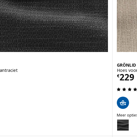
GRÖNLID
 antraciet
Hoes voor 
Prijs
229
€
g: 4 van 5 sterren. Totaal beoordelingen:
Meer optie
GRÖNLID
itsbank, Hillared beige
Optie: GRÖ