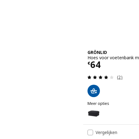
GRÖNLID
Hoes voor voetenbank met
Prijs € 64
64
€
Beoordelin
(2)
Meer opties
GRÖNLID
Optie: GRÖNLID, Hoes voo
Vergelijken