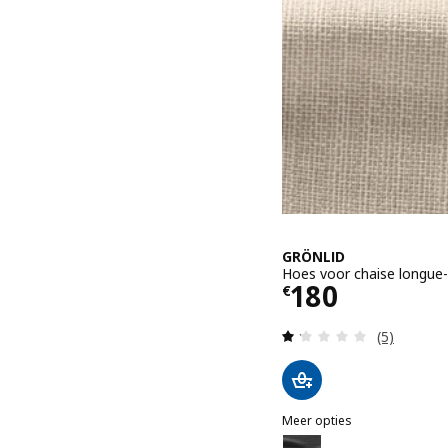
GRÖNLID
Hoes voor chaise longue-
Prijs € 180
180
€
Beoordelin
(5)
Meer opties
GRÖNLID
Optie: GRÖNLID, Hoes voo