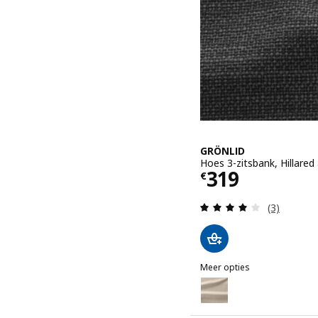
GRÖNLID
Hoes 3-zitsbank, Hillared
Prijs € 319
319
€
Beoordelin
(3)
Meer opties
GRÖNLID
Optie: GRÖNLID, Hoes 3-z