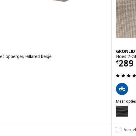
GRÖNLID
 opberger, Hillared beige
Hoes 2-zi
Prijs
289
€
g: 4 van 5 sterren. Totaal beoordelingen:
Meer optie
GRÖNLID
r voetenbank met opberger, Hillared antraciet
Optie: GRÖ
Vergel