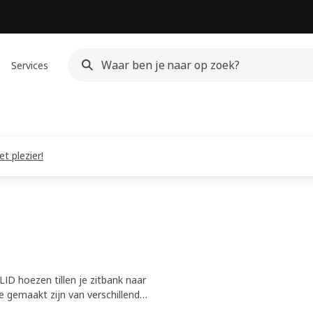
Services
t plezier!
D hoezen tillen je zitbank naar
e gemaakt zijn van verschillende
en kan je de look van je zitbank