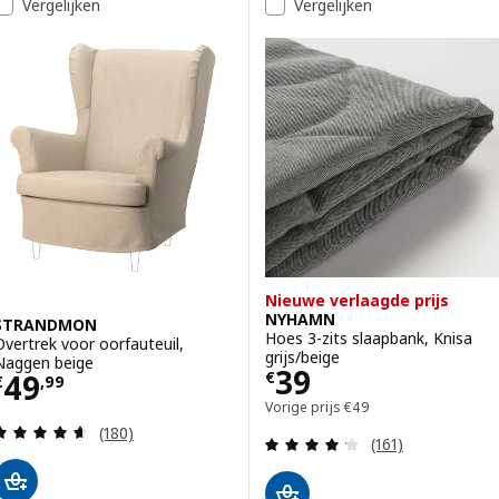
Vergelijken
Vergelijken
Nieuwe verlaagde prijs
NYHAMN
STRANDMON
Hoes 3-zits slaapbank, Knisa
Overtrek voor oorfauteuil,
grijs/beige
Naggen beige
Prijs € 39
39
Prijs € 49,99
49
€
€
,
99
Vorige prijs € 49
Vorige prijs
€
49
Beoordeling: 4.6 van 5 sterren. Totaal beoordelin
(180)
Beoordeling: 4.2
(161)