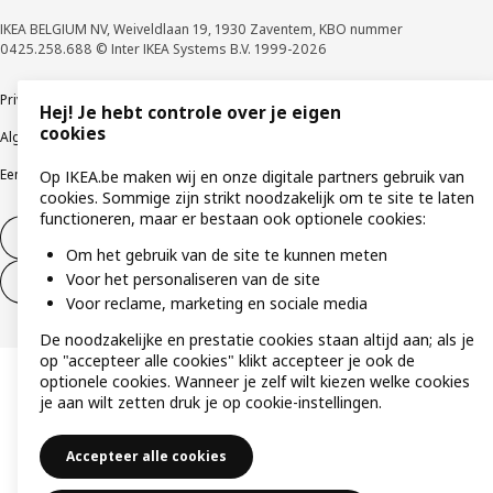
IKEA BELGIUM NV, Weiveldlaan 19, 1930 Zaventem, KBO nummer
0425.258.688 © Inter IKEA Systems B.V. 1999-2026
Privacybeleid
Cookiebeleid
Gebruiksvoorwaarden
Hej! Je hebt controle over je eigen
cookies
Algemene contractvoorwaarden
Responsible Disclosure Program
Een etische bezorgdheid uiten
Klachten
Op IKEA.be maken wij en onze digitale partners gebruik van
cookies. Sommige zijn strikt noodzakelijk om te site te laten
functioneren, maar er bestaan ook optionele cookies:
Herroeping van contract
Om het gebruik van de site te kunnen meten
Voor het personaliseren van de site
Herroeping van contract (services)
Voor reclame, marketing en sociale media
De noodzakelijke en prestatie cookies staan altijd aan; als je
op "accepteer alle cookies" klikt accepteer je ook de
optionele cookies. Wanneer je zelf wilt kiezen welke cookies
je aan wilt zetten druk je op cookie-instellingen.
Accepteer alle cookies