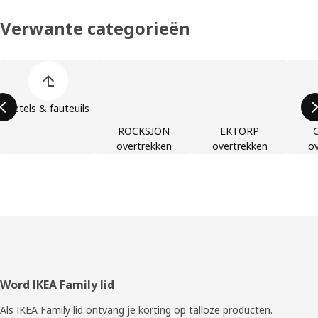
Verwante categorieën
Lijst met productcategorieën overslaan
Zetels & fauteuils
ROCKSJÖN
EKTORP
overtrekken
overtrekken
ov
Voettekst
Word IKEA Family lid
Als IKEA Family lid ontvang je korting op talloze producten.