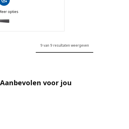
Meer opties
KLAGSHAMN
Optie: KLAGSHAMN, Hoes rugkussen, Skiftebo donkergrijs
Optie: KLAGSHAMN, Hoes rugkussen, Faringe bruinoranje
9 van 9 resultaten weergeven
Aanbevolen voor jou