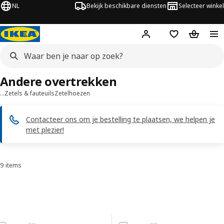
NL
Bekijk beschikbare diensten
Selecteer winkel
Hej!
Log in
Verlanglijstje
Winkelm
Andere overtrekken
…
Zetels & fauteuils
Zetelhoezen
Contacteer ons om je bestelling te plaatsen, we helpen je
met plezier!
9 items
Sorteren en filteren
Doorgaan naar resultaten
Resultatenlijst