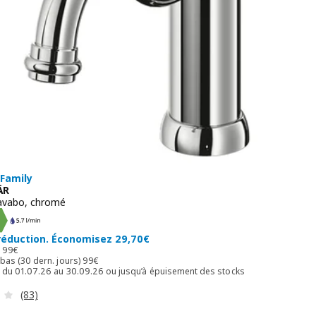
 Family
ÄR
lavabo, chromé
 69,30€
réduction. Économisez 29,70€
Prix normal 99€
l
99
€
Prix ​​le plus bas (30 dern. jours) 99€
us bas (30 dern. jours)
99
€
e du 01.07.26 au 30.09.26 ou jusqu’à épuisement des stocks
Révision: 3.6 hors de 5 étoiles. Nombre total de commenta
(83)