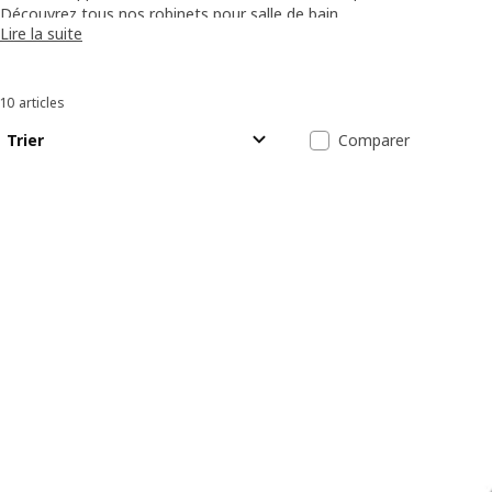
au robinet avec capteur de mouvement.
Découvrez tous nos robinets pour salle de bain
Lire la suite
Découvrez tout nos meubles et accessoires pour salle de bain
10 articles
Trier et filtrer
Passer aux résultats
Liste des résul
Trier
Comparer