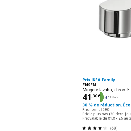
Prix IKEA Family
ENSEN
Mitigeur lavabo, chromé
Prix 41,30€
41
,
30
€
30 % de réduction. Éc
Prix normal 59€
Prix normal
59
€
Prix ​​le plus bas (30 dern. jo
Prix valable du 01.07.26 au
Révision: 
(68)