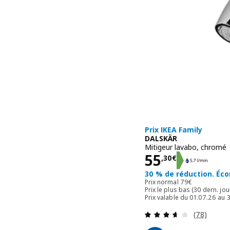
Prix IKEA Family
DALSKÄR
Mitigeur lavabo, chromé
Prix 55,30€
55
,
30
€
30 % de réduction. Éc
Prix normal 79€
Prix normal
79
€
Prix ​​le plus bas (30 dern. jo
Prix valable du 01.07.26 au
Révision: 
(78)