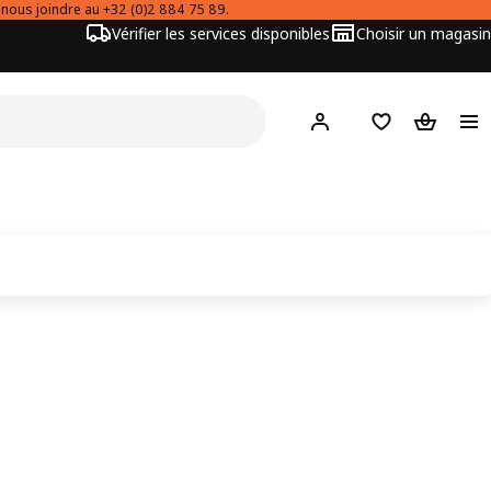
 nous joindre au +32 (0)2 884 75 89.
Vérifier les services disponibles
Choisir un magasin
Hej
! Connectez-vous
Listes de Favor
Panier