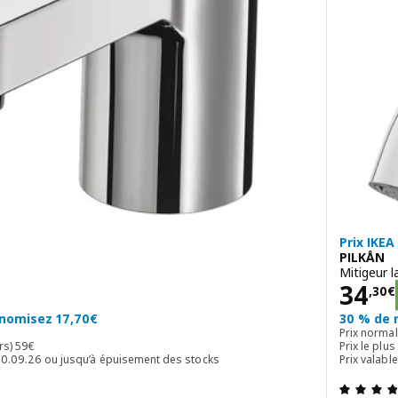
Prix IKEA
PILKÅN
Mitigeur 
Prix
34
,
30
€
onomisez 17,70€
30 % de 
Prix norma
Prix ​​le plus bas (30 dern. jours) 59€
urs)
59
€
Prix ​​le pl
 30.09.26 ou jusqu’à épuisement des stocks
Prix valabl
4.2 hors de 5 étoiles. Nombre total de commentaires: