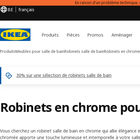
En raison d'un problème technique, 
BE
français
Produits
Pièces
Promos
Aménager
Produits
Meubles pour salle de bain
Robinets salle de bain
Robinets en chrome 
30% sur une sélection de robinets salle de bain
Robinets en chrome pour
Vous cherchez un robinet salle de bain en chrome qui allie élégance et
chromée apporte une touche lumineuse et intemporelle à votre salle