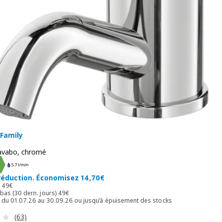
 Family
lavabo, chromé
 34,30€
réduction. Économisez 14,70€
Prix normal 49€
l
49
€
Prix ​​le plus bas (30 dern. jours) 49€
us bas (30 dern. jours)
49
€
e du 01.07.26 au 30.09.26 ou jusqu’à épuisement des stocks
Révision: 3.8 hors de 5 étoiles. Nombre total de commenta
(63)