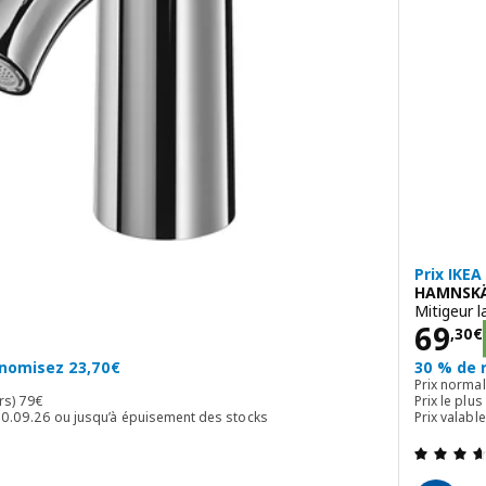
Prix IKEA
HAMNSK
Mitigeur 
Prix
69
,
30
€
onomisez 23,70€
30 % de 
Prix norma
Prix ​​le plus bas (30 dern. jours) 79€
urs)
79
€
Prix ​​le pl
 30.09.26 ou jusqu’à épuisement des stocks
Prix valabl
3.6 hors de 5 étoiles. Nombre total de commentaires: