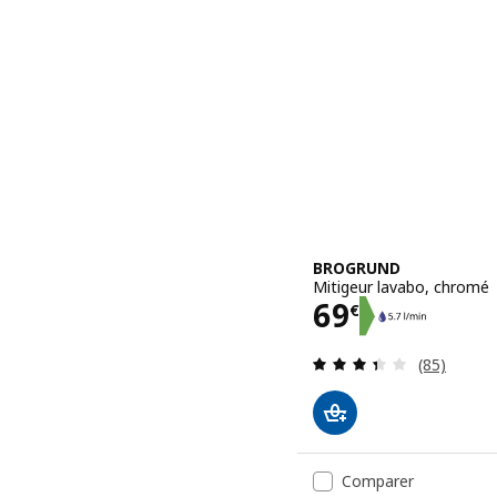
BROGRUND
Mitigeur lavabo, chromé
Prix 69€
69
€
Révision: 
(85)
Comparer