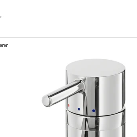
ons
HAMNSKÄR, Mitigeur lavabo, noir
arer