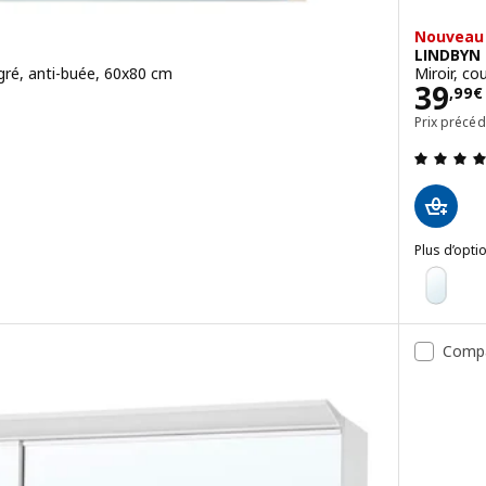
Nouveau 
LINDBYN
égré, anti-buée, 60x80 cm
Miroir, co
Prix
39
,
99
€
Prix précé
4.3 hors de 5 étoiles. Nombre total de commentaires:
Plus d’opti
LINDBYN
Option : L
Option : 
Comp