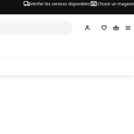
Vérifier les services disponibles
Choisir un magasin
Hej
! Connectez-vous
Listes de Favor
Panier