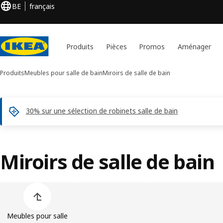
BE
français
Produits
Pièces
Promos
Aménager
Produits
Meubles pour salle de bain
Miroirs de salle de bain
30% sur une sélection de robinets salle de bain
Miroirs de salle de bain
Ignorer la liste des catégories de produits
Meubles pour salle