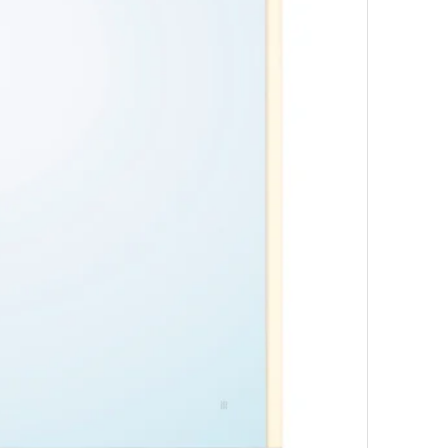
e à miroir éclairage intégré, brun motif chêne, 80x15x95 cm