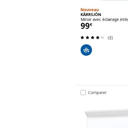
Nouveau
KÄRRSJÖN
Miroir avec éclairage int
Prix 99€
99
€
Révision: 
(4)
Comparer