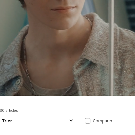
30 articles
Trier et filtrer
Passer aux résultats
Liste des résul
Trier
Comparer