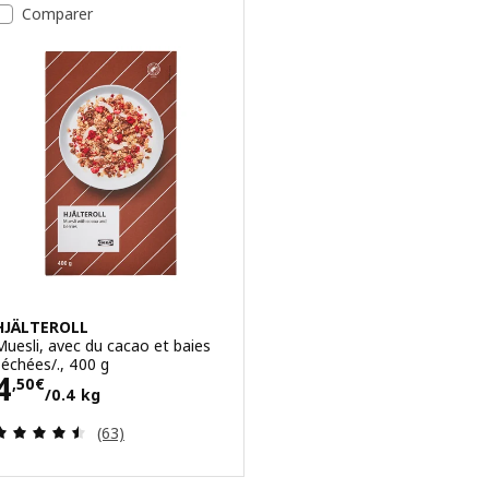
Comparer
HJÄLTEROLL
Muesli, avec du cacao et baies
séchées/., 400 g
Prix 4,50€/0.4 kg
4
,
50
€
/0.4 kg
Révision: 4.5 hors de 5 étoiles. Nombre total de 
(63)