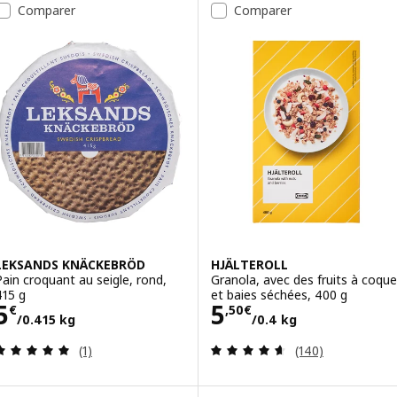
Liste des résultats
Comparer
Comparer
LEKSANDS KNÄCKEBRÖD
HJÄLTEROLL
Pain croquant au seigle, rond,
Granola, avec des fruits à coque
415 g
et baies séchées, 400 g
Prix 5€/0.415 kg
Prix 5,50€/0.4 
5
5
€
,
50
€
/0.415 kg
/0.4 kg
Révision: 5 hors de 5 étoiles. Nombre total de c
Révision: 4.6 ho
(1)
(140)