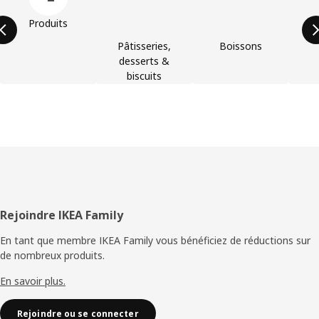
Produits
Pâtisseries,
Boissons
desserts &
biscuits
Pied
Rejoindre IKEA Family
de
En tant que membre IKEA Family vous bénéficiez de réductions sur
de nombreux produits.
page
En savoir plus.
Rejoindre ou se connecter