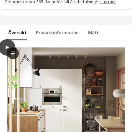
Returnera inom 365 dagar för full återbetalning*.
Läs mer
Översikt
Produktinformation
Mått
play
VEDDINGE Lådfront, vit, 60x20 cm
Videon visar en demonstration eller uppvisning av lådfronten 