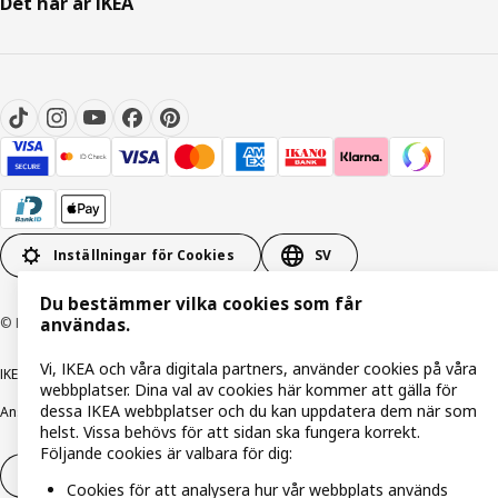
Det här är IKEA
Inställningar för Cookies
SV
Du bestämmer vilka cookies som får
© Inter IKEA Systems B.V. 1999-2026
användas.
Vi, IKEA och våra digitala partners, använder cookies på våra
IKEA Family integritetspolicy
Integritetspolicy
Cookiepolicy
webbplatser. Dina val av cookies här kommer att gälla för
dessa IKEA webbplatser och du kan uppdatera dem när som
Ansvarsfullt avslöjandepolicy
E-post
Köp- & leveransvillkor
Bolagsinformation
helst. Vissa behövs för att sidan ska fungera korrekt.
Följande cookies är valbara för dig:
Utöva ångerrätt
Utöva ångerrätten för tjänster
Cookies för att analysera hur vår webbplats används