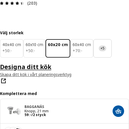
Recension: 4.4 utav 5 stjärnor. Totalt antal rece
(203)
Välj storlek
40x40 cm
60x10 cm
60x20 cm
60x40 cm
+5
50:-
50:-
70:-
+
50
:
-
+
50
:
-
+
70
:
-
Designa ditt kök
Skapa ditt kök i vårt planeringsverktyg
Komplettera med
BAGGANÄS
Knopp, 21 mm
Lägg 
Pris 59:-/2 styck
59
:
-
/2 styck