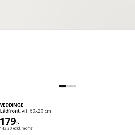
VEDDINGE
Lådfront, vit,
60x20 cm
Pris 179:-
179
:
-
143,20 exkl. moms