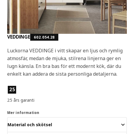
VEDDINGE
602.054.28
Luckorna VEDDINGE i vitt skapar en ljus och rymlig
atmosfär, medan de mjuka, stilrena linjerna ger en
lugn känsla. En bra bas för ett modernt kök, där du
enkelt kan addera de sista personliga detaljerna.
Produktens egenskaper
25
25 års garanti
Mer information
Material och skötsel