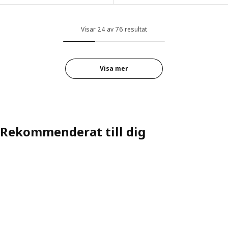
ariant: METOD, 1 front för diskmaskin, Bodbyn grå, 60 cm
Variant: FORSBACKA, Dörr, ek, 
ariant: METOD, 1 front för diskmaskin, Axstad grågrön, 60 cm
Visar 24 av 76 resultat
Variant: FORSBACKA, Dörr, ek, 
ariant: METOD, 1 front för diskmaskin, Veddinge vit, 60 cm
Variant: FORSBACKA, Dörr, ek, 
ariant: METOD, 1 front för diskmaskin, Lerhyttan ljusgrå, 60 cm
Visa mer
Variant: FORSBACKA, Dörr, ek, 
ariant: METOD, 1 front för diskmaskin, Sinarp brun, 60 cm
Rekommenderat till dig