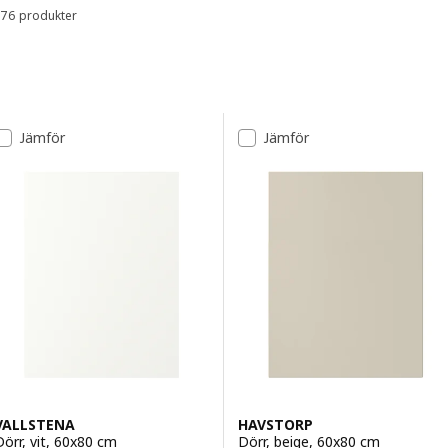
76 produkter
Sortera och filtrera
Gå till resultaten
Lista över resultat
Jämför
Jämför
VALLSTENA
HAVSTORP
Dörr, vit, 60x80 cm
Dörr, beige, 60x80 cm