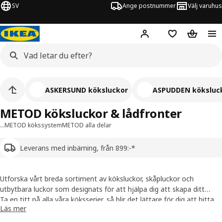
SV
Ange postnummer
Välj varuhus
Hej!
Logga in
Inköpslista
Varukorg
ASKERSUND köksluckor
ASPUDDEN köksluc
METOD köksluckor & lådfronter
…
METOD kökssystem
METOD alla delar
Leverans med inbärning, från 899:-*
Utforska vårt breda sortiment av köksluckor, skåpluckor och
utbytbara luckor som designats för att hjälpa dig att skapa ditt
drömkök. Dina köksluckor avspeglar din stil, oavsett om du vill ha en
Ta en titt på alla våra köksserier, så blir det lättare för dig att hitta
Läs mer
modern känsla eller lite mer rustik charm.
ditt drömkök.