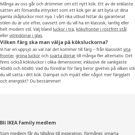
Många av oss går och drömmer om ett nytt kök. Ett av de enklaste
sätten att förvandla intrycket som ett kök ger är att byta ut dina
gamla skåpluckor mot nya. I vårt rika utbud hittar du garanterat
stilen du är ute efter, oavsett om du vill ha en klassisk, lantlig eller
helt modern stil. Välj bland
luckor i trä
,
köksfronter i rostfritt stål
eller
vitrindörrar i glas
.
Vilken färg ska man välja på köksluckorna?
Vi har en uppsjö av val när det kommer till färg – från klassiskt
vita
fronter
,
gröna luckor
och
svarta dörrar
till många fler alternativ. Det
finns också köksluckor i olika dimensioner, inklusive de vanligaste
40x80 och 60x80. Vad du föredrar för färg beror givetvis på vilken stil
du vill sätta i ditt kök. Dämpat och mjukt eller något mer färgglatt
och energiskt? Du bestämmer!
Sidfot
Bli IKEA Family medlem
Som medlem får du tillgång till inspiration, förmåner, smarta