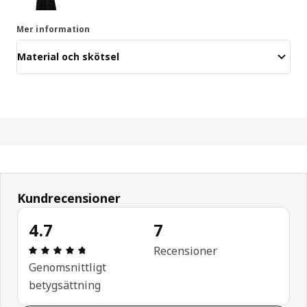
Mer information
Material och skötsel
Kundrecensioner
4.7
7
Recension: 4.7 utav 5 stjärnor. Totalt antal recen
Recensioner
Genomsnittligt
betygsättning