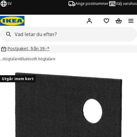
SV
Ange postnummer
Välj varuhus
Hej!
Logga in
Inköpslista
Varukorg
Postpaket, från 39:-*
…
Högtalare
Bluetooth högtalare
APPEBY bilder
er bilder
Utgår inom kort