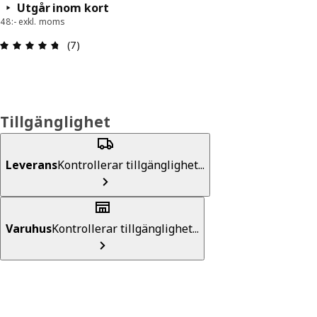
Utgår inom kort
48:- exkl. moms
Recension: 4.7 utav 5 stjärnor. Totalt antal recen
(7)
Tillgänglighet
Leverans
Kontrollerar tillgänglighet...
Varuhus
Kontrollerar tillgänglighet...