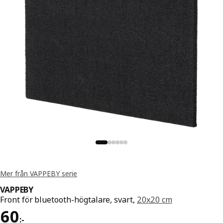
Mer från VAPPEBY serie
VAPPEBY
Front för bluetooth-högtalare, svart,
20x20 cm
Pris 60:-
60
:
-