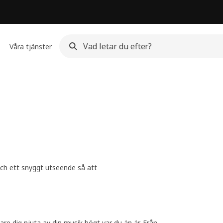
Våra tjänster
och ett snyggt utseende så att
re dig njuta av din musik högt var du än är. Från