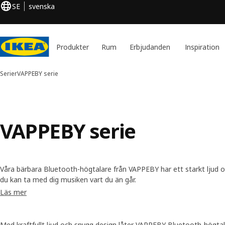
SE
svenska
Produkter
Rum
Erbjudanden
Inspiration
Serier
VAPPEBY serie
VAPPEBY serie
Våra bärbara Bluetooth-högtalare från VAPPEBY har ett starkt ljud 
du kan ta med dig musiken vart du än går.
Läs mer
Med kraftfullt ljud och snygg design låter VAPPEBY Bluetooth-högtala