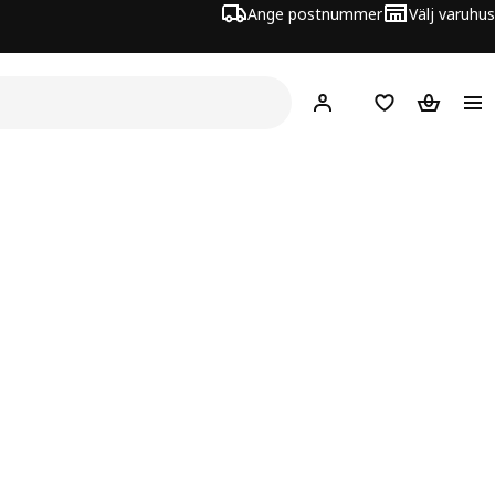
Ange postnummer
Välj varuhus
Hej!
Logga in
Inköpslista
Varukorg