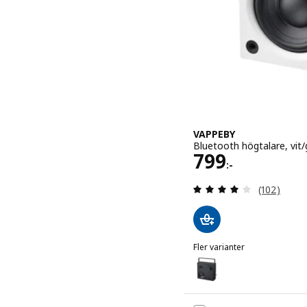
VAPPEBY
Bluetooth högtalare, vit
Pris 799:-
799
:-
Recensera: 
(102)
Fler varianter
VAPPEBY
Variant: VAPPEBY, Blueto