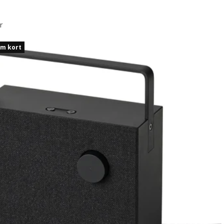
r
om kort