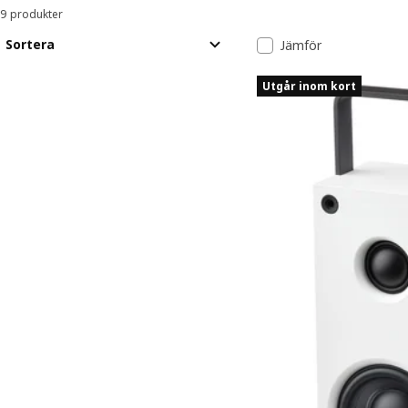
9 produkter
Sortera och filtrera
Gå till resultaten
Lista över resu
Sortera
Jämför
Utgår inom kort