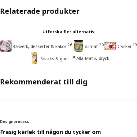
Relaterade produkter
Utforska fler alternativ
26
20
19
Bakverk, desserter & kakor
Julmat
Drycker
30
Alla Mat & dryck
Snacks & godis
Rekommenderat till dig
Designprocess
Frasig kärlek till någon du tycker om