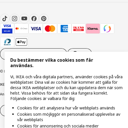
Inställningar för Cookies
SV
Du bestämmer vilka cookies som får
användas.
© Inter IKEA Systems B.V. 1999-2026
Vi, IKEA och våra digitala partners, använder cookies på våra
webbplatser. Dina val av cookies här kommer att gälla för
IKEA Family integritetspolicy
Integritetspolicy
Cookiepolicy
dessa IKEA webbplatser och du kan uppdatera dem när som
helst. Vissa behövs för att sidan ska fungera korrekt.
Ansvarsfullt avslöjandepolicy
E-post
Köp- & leveransvillkor
Bolagsinformation
Följande cookies är valbara för dig:
Cookies för att analysera hur vår webbplats används
Utöva ångerrätt
Utöva ångerrätten för tjänster
Cookies som möjliggör en personaliserad upplevelse av
vår webbplats
Cookies för annonsering och sociala medier