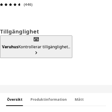
Recension: 4.6 utav 5 stjärnor. Totalt antal rece
(446)
Tillgänglighet
Varuhus
Kontrollerar tillgänglighet...
Översikt
Produktinformation
Mått