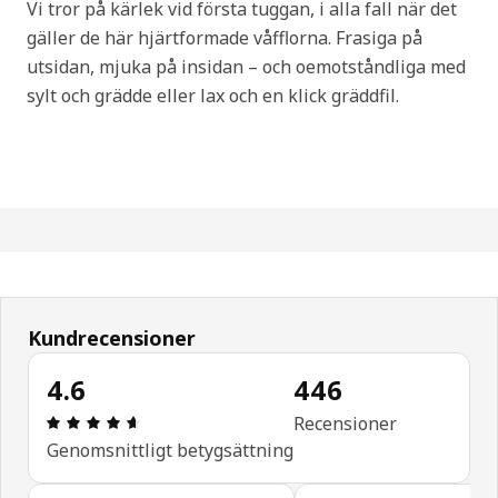
Vi tror på kärlek vid första tuggan, i alla fall när det
gäller de här hjärtformade våfflorna. Frasiga på
utsidan, mjuka på insidan – och oemotståndliga med
sylt och grädde eller lax och en klick gräddfil.
Kundrecensioner
4.6
446
Recension: 4.6 utav 5 stjärnor. Totalt antal recen
Recensioner
Genomsnittligt betygsättning
Hoppa över