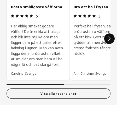
Bästa smidigaste våfflorna
Bra att ha i frysen
Recension: 5 utav 5 stjärnor.
Recension: 5
5
5
Har aldrig smakat godare
Perfekt ha i frysen, sätt n
våfflor! De är enkla att tillaga
brödrosten o våfflorna är
och blir inte mjuka om man
på ett kick. Gott med syl
lägger dem på ett galler efter
grädde till, men även me
bakning i ugnen. Man kan även
créme fraîches tångrom 
lägga dem i brödrosten vilket
rödlök.
är smidigt om man bara vill ha
några få och det ska gå fort
Caroline, Sverige
Ann-Christine, Sverige
Visa alla recensioner