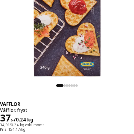
VÅFFLOR
Våfflor, fryst
Pris 37:-/0.24 kg
37
:
-
/0.24 kg
34,91/0.24 kg exkl. moms
Pris: 154,17/kg