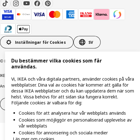
Inställningar för Cookies
SV
Du bestämmer vilka cookies som får
© Inter IKEA Systems B.V. 1999-2026
användas.
IKEA Family integritetspolicy
Integritetspolicy
Cookiepolicy
Vi, IKEA och våra digitala partners, använder cookies på våra
webbplatser. Dina val av cookies här kommer att gälla för
Ansvarsfullt avslöjandepolicy
E-post
Köp- & leveransvillkor
Bolagsinformation
dessa IKEA webbplatser och du kan uppdatera dem när som
helst. Vissa behövs för att sidan ska fungera korrekt.
Följande cookies är valbara för dig:
Utöva ångerrätt
Utöva ångerrätten för tjänster
Cookies för att analysera hur vår webbplats används
Cookies som möjliggör en personaliserad upplevelse av
vår webbplats
Cookies för annonsering och sociala medier
Läs mer om cookies