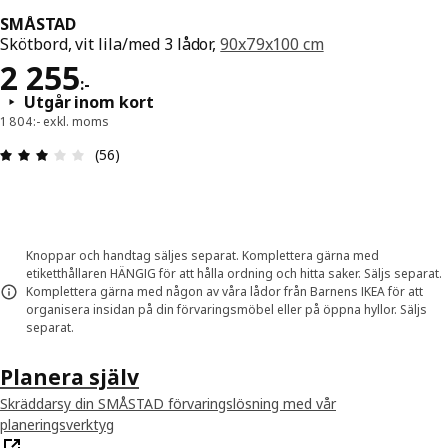
SMÅSTAD
Skötbord, vit lila/med 3 lådor,
90x79x100 cm
Pris 2255:-
2 255
:
-
Utgår inom kort
1 804:- exkl. moms
Recension: 3 utav 5 stjärnor. Totalt antal recensi
(56)
Knoppar och handtag säljes separat. Komplettera gärna med
etiketthållaren HÄNGIG för att hålla ordning och hitta saker. Säljs separat.
Komplettera gärna med någon av våra lådor från Barnens IKEA för att
organisera insidan på din förvaringsmöbel eller på öppna hyllor. Säljs
separat.
Planera själv
Skräddarsy din SMÅSTAD förvaringslösning med vår
planeringsverktyg