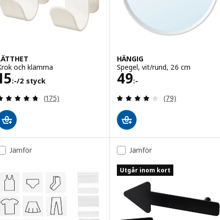
LÄTTHET
HÄNGIG
Krok och klämma
Spegel, vit/rund, 26 cm
Pris 15:-/2 styck
Pris 49:-
15
49
:-
/2 styck
:-
Recensera: 4.7 utav 5 stjärnor. Totalt antal recen
Recensera: 4.1 ut
(175)
(79)
Jämför
Jämför
Utgår inom kort