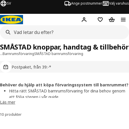
SV
Ange postnummer
Välj varuhus
Hej!
Logga in
Inköpslista
Varukorg
SMÅSTAD knoppar, handtag & tillbehör
…
Barnrumsförvaring
SMÅSTAD barnrumsförvaring
Postpaket, från 39:-*
Behöver du hjälp att köpa förvaringssystem till barnrummet?
Hitta rätt SMÅSTAD barnrumsförvaring för dina behov genom
att följa stegen i vår
guide
.
Läs mer
Få hjälp att planera barnrummet, boka ett möte med
en
inredningsdesigner
.
10 produkter
Sortera och filtrera