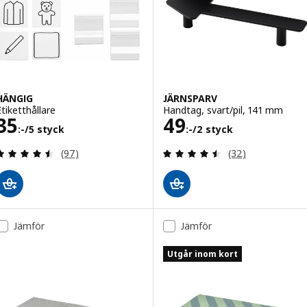
HÄNGIG
JÄRNSPARV
Etiketthållare
Handtag, svart/pil, 141 mm
Pris 35:-/5 styck
Pris 49:-/2 styc
35
49
:-
/5 styck
:-
/2 styck
Recensera: 4.5 utav 5 stjärnor. Totalt antal recens
Recensera: 4.5 ut
(97)
(32)
Jämför
Jämför
Utgår inom kort