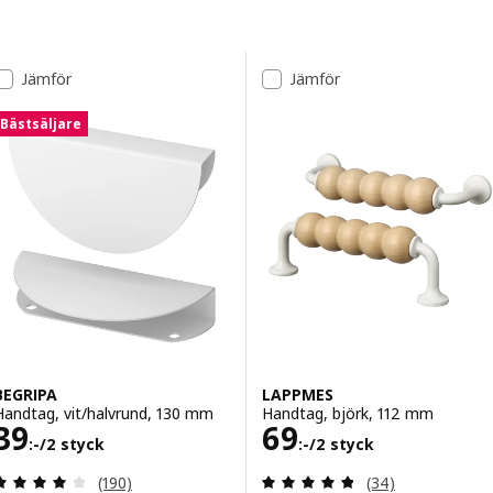
Gå till resultaten
Lista över resultat
Jämför
Jämför
Bästsäljare
BEGRIPA
LAPPMES
Handtag, vit/halvrund, 130 mm
Handtag, björk, 112 mm
Pris 39:-/2 styck
Pris 69:-/2 styc
39
69
:-
/2 styck
:-
/2 styck
Recensera: 3.9 utav 5 stjärnor. Totalt antal recens
Recensera: 4.8 ut
(190)
(34)