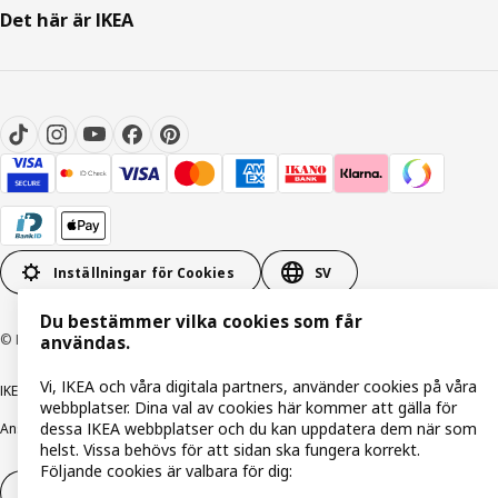
Det här är IKEA
Inställningar för Cookies
SV
Du bestämmer vilka cookies som får
© Inter IKEA Systems B.V. 1999-2026
användas.
Vi, IKEA och våra digitala partners, använder cookies på våra
IKEA Family integritetspolicy
Integritetspolicy
Cookiepolicy
webbplatser. Dina val av cookies här kommer att gälla för
dessa IKEA webbplatser och du kan uppdatera dem när som
Ansvarsfullt avslöjandepolicy
E-post
Köp- & leveransvillkor
Bolagsinformation
helst. Vissa behövs för att sidan ska fungera korrekt.
Följande cookies är valbara för dig:
Utöva ångerrätt
Utöva ångerrätten för tjänster