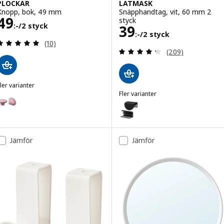
PLOCKAR
LATMASK
Knopp, bok, 49 mm
Snäpphandtag, vit, 60 mm 2
Pris 49:-/2 styck
49
styck
:-
/2 styck
Pris 39:-/2 styc
39
:-
/2 styck
Recensera: 5 utav 5 stjärnor. Totalt antal recensi
(10)
Recensera: 4.3 ut
(209)
ler varianter
PLOCKAR
Fler varianter
Variant: PLOCKAR, Knopp, blekrosa, 49 mm
LATMASK
Variant: LATMASK, Snäpphandtag
Variant: LATMASK, Snäpphandtag
Jämför
Jämför