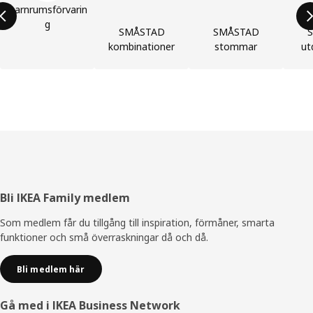
Barnrumsförvarin
g
SMÅSTAD
SMÅSTAD
kombinationer
stommar
ut
Sidfot
Bli IKEA Family medlem
Som medlem får du tillgång till inspiration, förmåner, smarta
funktioner och små överraskningar då och då.
Bli medlem här
Gå med i IKEA Business Network