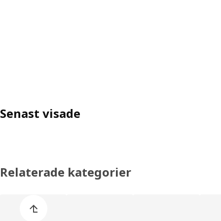
Senast visade
Relaterade kategorier
Hoppa över produktkategorier