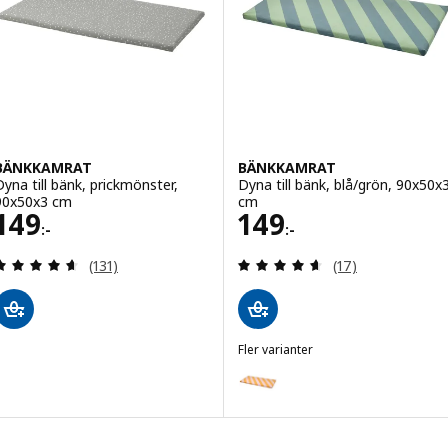
BÄNKKAMRAT
BÄNKKAMRAT
Dyna till bänk, prickmönster,
Dyna till bänk, blå/grön, 90x50x
90x50x3 cm
cm
Pris 149:-
Pris 149:-
149
149
:-
:-
Recensera: 4.6 utav 5 stjärnor. Totalt antal recens
Recensera: 4.6 ut
(131)
(17)
Fler varianter
BÄNKKAMRAT
Variant: BÄNKKAMRAT, Dyna till