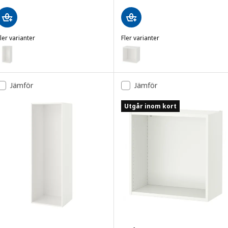
ler varianter
Fler varianter
PLATSA
PLATSA
Variant: PLATSA, Stomme, vit, 60x40x120 cm
Variant: PLATSA, Stomme, vit, 
Jämför
Jämför
Utgår inom kort