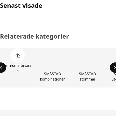
Senast visade
Relaterade kategorier
Hoppa över produktkategorier
Barnrumsförvarin
g
SMÅSTAD
SMÅSTAD
kombinationer
stommar
ut