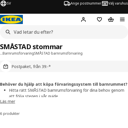
SV
Ange postnummer
Välj varuhus
Hej!
Logga in
Inköpslista
Varukorg
SMÅSTAD stommar
…
Barnrumsförvaring
SMÅSTAD barnrumsförvaring
Postpaket, från 39:-*
Behöver du hjälp att köpa förvaringssystem till barnrummet?
Hitta rätt SMÅSTAD barnrumsförvaring för dina behov genom
att följa stegen i vår
guide
.
Läs mer
Få hjälp att planera barnrummet, boka ett möte med
en
inredningsdesigner
.
6 produkter
Sortera och filtrera