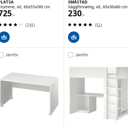
PLATSA
SMÅSTAD
Stomme, vit, 60x55x180 cm
Väggförvaring, vit, 60x30x60 cm
Pris 725:-
Pris 230:-
725
230
:-
:-
Recensera: 4.2 utav 5 stjärnor. Totalt antal recen
Recensera: 4.8 ut
(741)
(12)
Jämför
Jämför