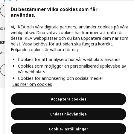
Du bestämmer vilka cookies som får
Inställningar för Cookies
SV
användas.
Vi, IKEA och våra digitala partners, använder cookies på våra
© Inter IKEA Systems B.V. 1999-2026
webbplatser. Dina val av cookies här kommer att gälla för
dessa IKEA webbplatser och du kan uppdatera dem när som
IKEA Family integritetspolicy
Integritetspolicy
Cookiepolicy
helst. Vissa behövs för att sidan ska fungera korrekt.
Följande cookies är valbara för dig:
Ansvarsfullt avslöjandepolicy
E-post
Köp- & leveransvillkor
Bolagsinformation
Cookies för att analysera hur vår webbplats används
Cookies som möjliggör en personaliserad upplevelse av
Utöva ångerrätt
Utöva ångerrätten för tjänster
vår webbplats
Cookies för annonsering och sociala medier
Läs mer om cookies
Acceptera cookies
Endast nödvändiga
Cookie-inställningar