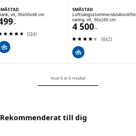
SMÅSTAD
SMÅSTAD
Bänk, vit, 90x50x48 cm
Loftsängsstomme/skrivbord/för
Pris 499:-
499
varing, vit, 90x200 cm
:-
Pris 4500:-
4 500
:-
Recensera: 4.6 utav 5 stjärnor. Totalt antal recens
(134)
Recensera: 4.4 ut
(447)
Visar 6 av 6 resultat
Rekommenderat till dig