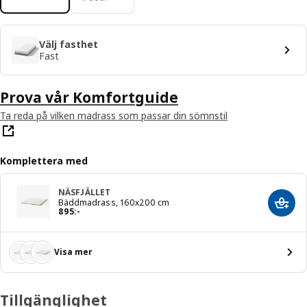
Välj fasthet
Fast
Prova vår Komfortguide
Ta reda på vilken madrass som passar din sömnstil
Komplettera med
NÄSFJÄLLET
Bäddmadrass, 160x200 cm
Lägg 
Pris 895:-
895
:
-
Visa mer
Tillgänglighet