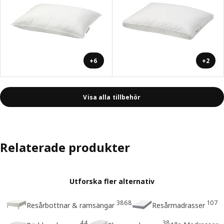
+6
+2
Visa alla tillbehör
Relaterade produkter
Utforska fler alternativ
3868
107
Resårbottnar & ramsängar
Resårmadrasser
44
38