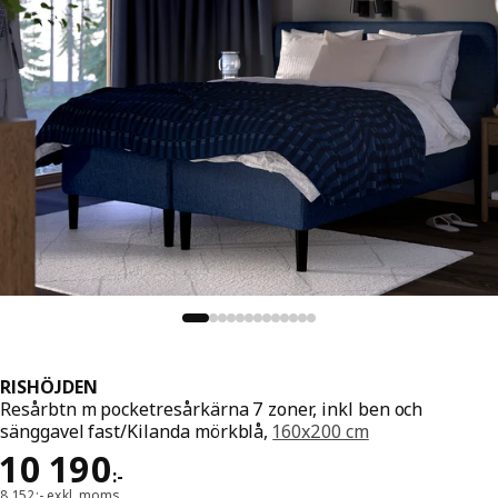
RISHÖJDEN
Resårbtn m pocketresårkärna 7 zoner, inkl ben och
sänggavel fast/Kilanda mörkblå,
160x200 cm
Pris 10190:-
10 190
:
-
8 152:- exkl. moms