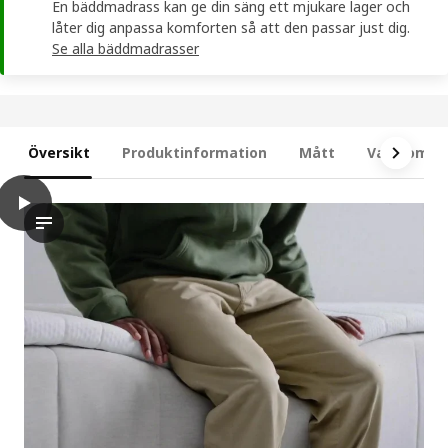
En bäddmadrass kan ge din säng ett mjukare lager och
låter dig anpassa komforten så att den passar just dig.
Se alla bäddmadrasser
Översikt
Produktinformation
Mått
Vad som in
play
RISHÖJDEN Resårbtn m pocketresårkärna 7 zoner, inkl ben och s
Videon visar en demonstration eller demonstration av RISHÖJD