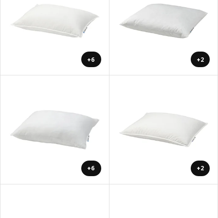
+6
+2
+6
+2