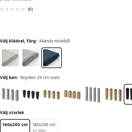
Recension: 0 utav 5 stjärnor. Totalt antal recensi
(0)
Välj klädsel, färg
:
Kilanda mörkblå
Välj ben
:
Brynilen 20 cm svart
Välj storlek
160x200 cm
180x200 cm
1000:-
+
1 000
:
-