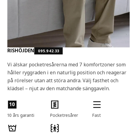
RISHÖJDEN
095.942.33
Vi älskar pocketresårerna med 7 komfortzoner som
håller ryggraden i en naturlig position och reagerar
på rörelser utan att störa andra. Välj fasthet och
klädsel – njut av den matchande sänggaveln.
Produktens egenskaper
10
10 års garanti
Pocketresårer
Fast