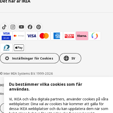
Det här är IKEA
Inställningar för Cookies
SV
© Inter IKEA Systems B.V. 1999-2026
Du bestämmer vilka cookies som får
IKEA Family integritetspolicy
Integritetspolicy
Cookiepolicy
användas.
Ansvarsfullt avslöjandepolicy
E-post
Köp- & leveransvillkor
Bolagsinformation
Vi, IKEA och våra digitala partners, använder cookies på våra
webbplatser. Dina val av cookies här kommer att gälla för
Utöva ångerrätt
Utöva ångerrätten för tjänster
dessa IKEA webbplatser och du kan uppdatera dem när som