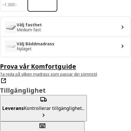
1300:-
−
1 300
:
-
Välj fasthet
Medium fast
Välj Bäddmadrass
Nyläget
Prova vår Komfortguide
Ta reda på vilken madrass som passar din sömnstil
Tillgänglighet
Leverans
Kontrollerar tillgänglighet...