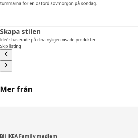
tummarna för en ostörd sovmorgon på söndag.
Skapa stilen
Ideér baserade på dina nyligen visade produkter
Skip listing
Mer från
Sidfot
Bli IKEA Family medlem