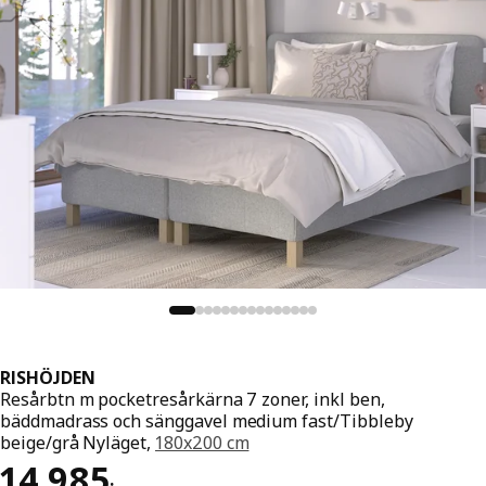
RISHÖJDEN
Resårbtn m pocketresårkärna 7 zoner, inkl ben,
bäddmadrass och sänggavel medium fast/Tibbleby
beige/grå Nyläget,
180x200 cm
Pris 14985:-
14 985