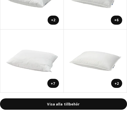
+2
+6
+7
+2
Visa alla tillbehör