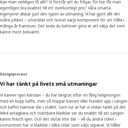
Kan man verkligen få allt? Vi förstår att du frågar, för hur får man
egentligen bra kvalitet till ett överkomligt pris? Våra smarta
ingenjörer älskar just den typen av utmaning. Vi har gjort allt det
svåra jobbet – utvecklat och testat varje komponent för att hålla i
många år framöver. Det enda du behöver göra är att välja det som
känns mest bekvämt.
Designprocess
Vi har tänkt på livets små utmaningar
Vi känner igen känslan – du har längtat efter en lång helgmorgon
med en kopp kaffe, men så hoppar barnen eller hunden upp i sängen
och kaffet hamnar där i stället. Som tur är har vi redan tänkt på det.
Med avtagbara och tvättbara klädslar ser du snabbt till att sängen
känns fräsch igen. Och det slutar inte där – vill du ändra stilen i
sovrummet har vi klädslar i olika stilar som säljs separat. Vi håller