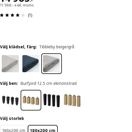
:
-
11 988:- exkl. moms
Recension: 4 utav 5 stjärnor. Totalt antal recensi
(1)
Välj klädsel, färg
:
Tibbleby beige/grå
Välj ben
:
Burfjord 12.5 cm ekmönstrad
Välj storlek
160x200 cm
180x200 cm