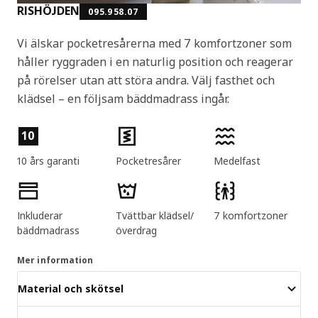
RISHÖJDEN
095.958.07
Vi älskar pocketresårerna med 7 komfortzoner som
håller ryggraden i en naturlig position och reagerar
på rörelser utan att störa andra. Välj fasthet och
klädsel – en följsam bäddmadrass ingår.
Produktens egenskaper
10
10 års garanti
Pocketresårer
Medelfast
Inkluderar
Tvättbar klädsel/
7 komfortzoner
bäddmadrass
överdrag
Mer information
Material och skötsel