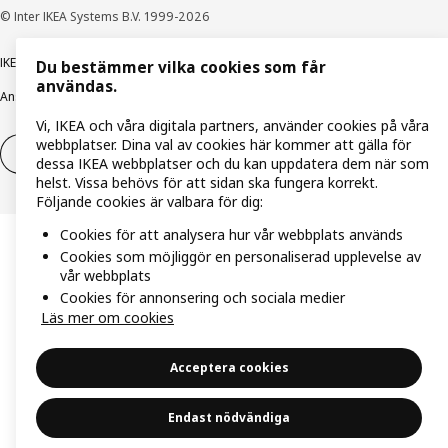
© Inter IKEA Systems B.V. 1999-2026
IKEA Family integritetspolicy
Integritetspolicy
Cookiepolicy
Du bestämmer vilka cookies som får
användas.
Ansvarsfullt avslöjandepolicy
E-post
Köp- & leveransvillkor
Bolagsinformation
Vi, IKEA och våra digitala partners, använder cookies på våra
webbplatser. Dina val av cookies här kommer att gälla för
Utöva ångerrätt
Utöva ångerrätten för tjänster
dessa IKEA webbplatser och du kan uppdatera dem när som
helst. Vissa behövs för att sidan ska fungera korrekt.
Följande cookies är valbara för dig:
Cookies för att analysera hur vår webbplats används
Cookies som möjliggör en personaliserad upplevelse av
vår webbplats
Cookies för annonsering och sociala medier
Läs mer om cookies
Acceptera cookies
Endast nödvändiga