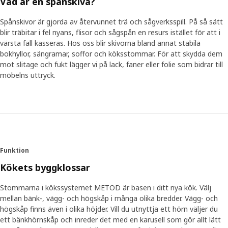
Vad är en spånskiva?
En sak blev glasklar. ”Vi insåg att vi behöver ett kökssystem som
kan anpassas till olika stora utrymmen på ett sätt som aldrig
Spånskivor är gjorda av återvunnet trä och sågverksspill. På så sätt
gjorts innan. Så vi utvecklade skåp som passar nästan var som
blir träbitar i fel nyans, flisor och sågspån en resurs istället för att i
helst”, säger Klas-Ola. Olika skåpsstorlekar kan kombineras för
värsta fall kasseras. Hos oss blir skivorna bland annat stabila
att passa rummet och passar ändå ihop – utan konstiga skarvar.
bokhyllor, sängramar, soffor och köksstommar. För att skydda dem
Den smarta insidan kan dessutom anpassas för att passa just
mot slitage och fukt lägger vi på lack, faner eller folie som bidrar till
dina behov och köksaktiviteter.
möbelns uttryck.
Redo för framtiden
Ett anpassningsbart kök stöttar just ditt sätt att laga mat –
både idag och i framtiden. Oavsett om du utvecklar din
matlagning eller bara vill använda köket på nya sätt så vill vi att
METOD ska hjälpa till. ”Det är inget som säger att kökssystemet
Funktion
METOD är färdigutvecklat. Människors förväntningar på ett
drömkök förändras. För att möta framtida behov kommer
Kökets byggklossar
METOD också att förändras”, säger Klas-Ola.
Stommarna i kökssystemet METOD är basen i ditt nya kök. Välj
mellan bänk-, vägg- och högskåp i många olika bredder. Vägg- och
högskåp finns även i olika höjder. Vill du utnyttja ett hörn väljer du
ett bänkhörnskåp och inreder det med en karusell som gör allt lätt