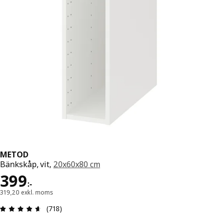
METOD
Bänkskåp, vit,
20x60x80 cm
Pris 399:-
399
:
-
319,20 exkl. moms
Recension: 4.6 utav 5 stjärnor. Totalt antal recen
(718)