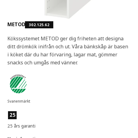
METOD
302.125.62
Kökssystemet METOD ger dig friheten att designa
ditt drömkök inifrån och ut. Våra bänkskåp är basen
i köket där du har förvaring, lagar mat, gömmer
snacks och umgås med vänner.
Svanenmärkt
Produktens egenskaper
25
25 års garanti