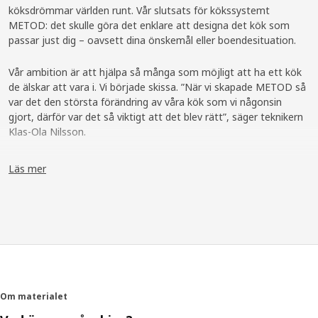
köksdrömmar världen runt. Vår slutsats för kökssystemt
METOD: det skulle göra det enklare att designa det kök som
passar just dig – oavsett dina önskemål eller boendesituation.
Vår ambition är att hjälpa så många som möjligt att ha ett kök
de älskar att vara i. Vi började skissa. ”När vi skapade METOD så
var det den största förändring av våra kök som vi någonsin
gjort, därför var det så viktigt att det blev rätt”, säger teknikern
Klas-Ola Nilsson.
Forskning från hela världen
Läs mer
Så hur ser människors drömkök ut? Vi gjorde tusentals enkäter,
besökte hundratals hem och arbetade med proffs från
livsmedelsindustrin. ”Vi insåg att om det finns någonting som
kök runt om i världen har gemensamt, så är det att de är olika.
Många människor drömmer om en öppen planlösning i köket,
men lika många bor litet och kompakt eller har ett utrymme
som inte går att förändra så mycket”, säger Klas-Ola.
Om materialet
Från efterforskning till resultat