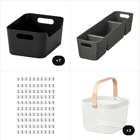
+7
+3