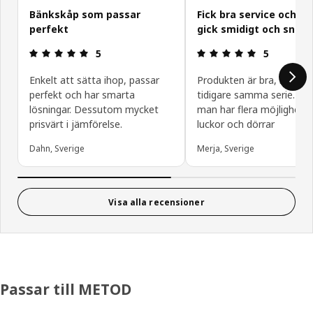
Bänkskåp som passar
Fick bra service och k
perfekt
gick smidigt och snab
Recension: 5 utav 5 stjärnor.
Recension: 5
5
5
Enkelt att sätta ihop, passar
Produkten är bra, har kö
perfekt och har smarta
tidigare samma serie. Gilla
lösningar. Dessutom mycket
man har flera möjlighete
prisvärt i jämförelse.
luckor och dörrar
Dahn, Sverige
Merja, Sverige
Visa alla recensioner
Passar till METOD