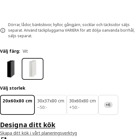
Dörrar, lådor, bänkskivor, hyllor, gångjärn, socklar och täcksidor säljs
separat. Använd täckpluggarna VARIERA för att dölja oanvända borrhål,
säljs separat.
Välj färg
:
Vit
Välj storlek
20x60x80 cm
30x37x80 cm
30x60x80 cm
+6
50:-
50:-
−
50
:
-
+
50
:
-
Designa ditt kök
Skapa ditt kök i vårt planeringsverktyg