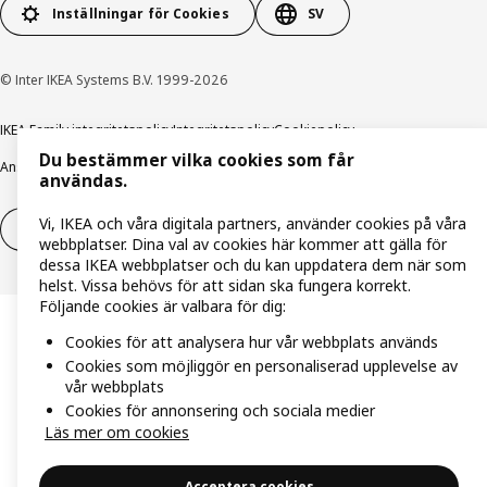
Inställningar för Cookies
SV
© Inter IKEA Systems B.V. 1999-2026
IKEA Family integritetspolicy
Integritetspolicy
Cookiepolicy
Du bestämmer vilka cookies som får
Ansvarsfullt avslöjandepolicy
E-post
Köp- & leveransvillkor
Bolagsinformation
användas.
Vi, IKEA och våra digitala partners, använder cookies på våra
Utöva ångerrätt
Utöva ångerrätten för tjänster
webbplatser. Dina val av cookies här kommer att gälla för
dessa IKEA webbplatser och du kan uppdatera dem när som
helst. Vissa behövs för att sidan ska fungera korrekt.
Följande cookies är valbara för dig:
Cookies för att analysera hur vår webbplats används
Cookies som möjliggör en personaliserad upplevelse av
vår webbplats
Cookies för annonsering och sociala medier
Läs mer om cookies
Acceptera cookies