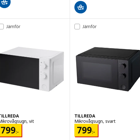
Jämför
Jämför
TILLREDA
TILLREDA
Mikrovågsugn, vit
Mikrovågsugn, svart
Pris 799:-
Pris 799:-
799
799
:-
:-