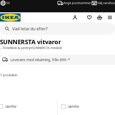
SV
Ange postnummer
Välj varuhus
Hej!
Logga in
Inköpslista
Varukorg
SUNNERSTA vitvaror
…
Trinettkök & pentryn
SUNNERSTA minikök
Leverans med inbärning, från 899:-*
7 produkter
Sortera och filtrera
Gå till resultaten
Lista över resultat
Jämför
Jämför