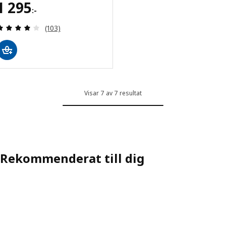
Pris 1295:-
1 295
:-
Recensera: 4 utav 5 stjärnor. Totalt antal recensi
(103)
Visar 7 av 7 resultat
Rekommenderat till dig