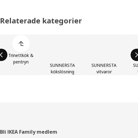
Relaterade kategorier
Hoppa över produktkategorier
Trinettkök &
pentryn
SUNNERSTA
SUNNERSTA
S
kökslösning
vitvaror
Sidfot
Bli IKEA Family medlem