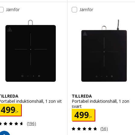
Jämför
Jämför
TILLREDA
TILLREDA
Portabel induktionshäll, 1 zon vit
Portabel induktionshäll, 1 zon
svart
Pris 499:-
499
:-
Pris 499:-
499
:-
Recensera: 4.6 utav 5 stjärnor. Totalt antal recens
(196)
Recensera: 4.7 ut
(56)