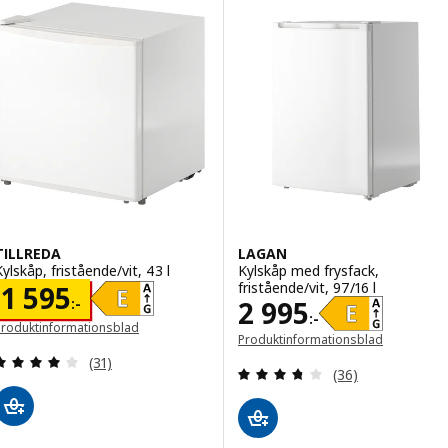
TILLREDA
LAGAN
Kylskåp, fristående/vit, 43 l
Kylskåp med frysfack,
fristående/vit, 97/16 l
Pris 1595:-
1 595
Pris 2995:-
2 995
:-
:-
Produktinformationsblad
Produktinformationsblad
öppnas i ett nytt fönster)
(öppnas i ett nytt fönster)
Recensera: 3.9 utav 5 stjärnor. Totalt antal recens
(31)
Recensera: 3.7 ut
(36)