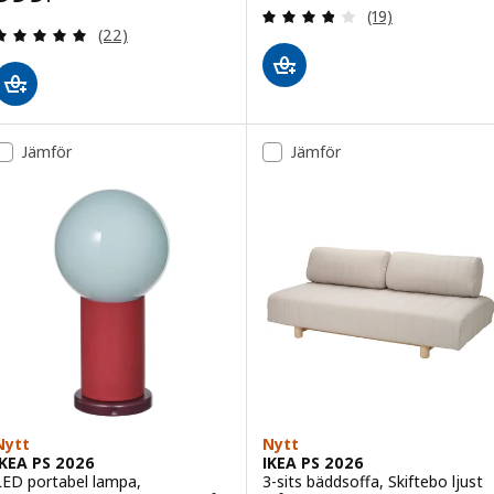
Recensera: 3.8 ut
(19)
Recensera: 4.9 utav 5 stjärnor. Totalt antal recens
(22)
Jämför
Jämför
Nytt
Nytt
IKEA PS 2026
IKEA PS 2026
LED portabel lampa,
3-sits bäddsoffa, Skiftebo ljust