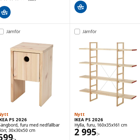
Jämför
Jämför
Nytt
Nytt
IKEA PS 2026
IKEA PS 2026
Sängbord, furu med nedfällbar
Hylla, furu, 160x35x161 cm
Pris 2995:-
2 995
dörr, 30x30x50 cm
:-
Pris 599:-
599
:-