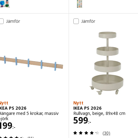
Jämför
Jämför
Nytt
Nytt
IKEA PS 2026
IKEA PS 2026
Hängare med 5 krokar, massiv
Rullvagn, beige, 89x48 cm
Pris 599:-
599
björk
:-
Pris 199:-
199
:-
Recensera: 4.3 ut
(30)
Recensera: 4.4 utav 5 stjärnor. Totalt antal recen