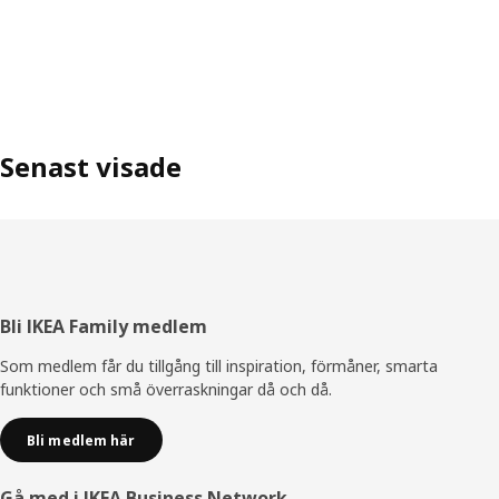
Senast visade
Sidfot
Bli IKEA Family medlem
Som medlem får du tillgång till inspiration, förmåner, smarta
funktioner och små överraskningar då och då.
Bli medlem här
Gå med i IKEA Business Network