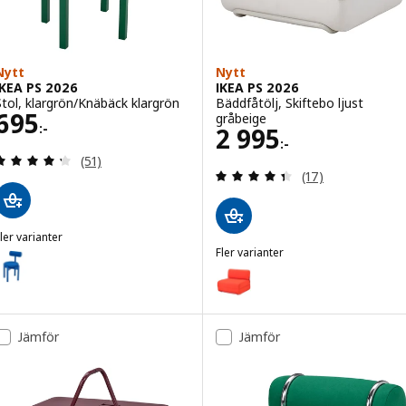
Nytt
Nytt
IKEA PS 2026
IKEA PS 2026
Stol, klargrön/Knäbäck klargrön
Bäddfåtölj, Skiftebo ljust
Pris 695:-
695
gråbeige
:-
Pris 2995:-
2 995
:-
Recensera: 4.3 utav 5 stjärnor. Totalt antal recens
(51)
Recensera: 4.4 ut
(17)
ler varianter
KEA PS 2026
Fler varianter
ariant: IKEA PS 2026, Stol, klarblå/Knäbäck klarblå
IKEA PS 2026
Variant: IKEA PS 2026, Bäddfåtöl
Jämför
Jämför