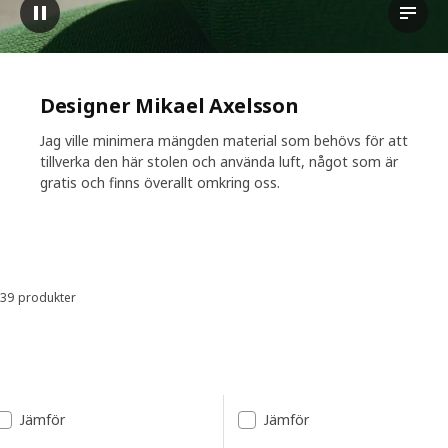
Pausa video
Visa t
Designer Mikael Axelsson
Jag ville minimera mängden material som behövs för att
tillverka den här stolen och använda luft, något som är
gratis och finns överallt omkring oss.
39 produkter
Sortera och filtrera
Gå till resultaten
Lista över resultat
Jämför
Jämför