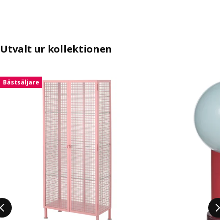
Utvalt ur kollektionen
Hoppa över listning
Bästsäljare