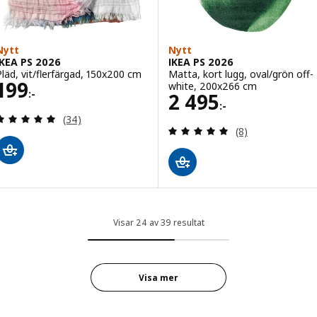
Nytt
Nytt
IKEA PS 2026
IKEA PS 2026
Pläd, vit/flerfärgad, 150x200 cm
Matta, kort lugg, oval/grön off-
Pris 199:-
199
white, 200x266 cm
:-
Pris 2495:-
2 495
:-
Recensera: 4.9 utav 5 stjärnor. Totalt antal recens
(34)
Recensera: 4.9 ut
(8)
Visar 24 av 39 resultat
Visa mer