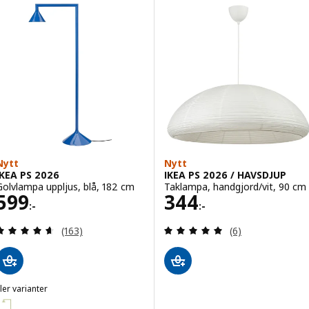
Nytt
Nytt
IKEA PS 2026
IKEA PS 2026 / HAVSDJUP
Golvlampa uppljus, blå, 182 cm
Taklampa, handgjord/vit, 90 cm
Pris 599:-
Pris 344:-
599
344
:-
:-
Recensera: 4.6 utav 5 stjärnor. Totalt antal recens
Recensera: 5 utav
(163)
(6)
ler varianter
KEA PS 2026
ariant: IKEA PS 2026, Golvlampa uppljus, gul, 182 cm