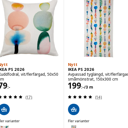
Nytt
Nytt
IKEA PS 2026
IKEA PS 2026
Kuddfodral, vit/flerfärgad, 50x50
Avpassad tyglängd, vit/flerfärga
cm
småmönstrat, 150x300 cm
Pris 79:-
Pris 199:-/3 m
79
199
:-
:-
/3 m
Recensera: 5 utav 5 stjärnor. Totalt antal recensi
Recensera: 4.9 ut
(17)
(14)
ler varianter
Fler varianter
KEA PS 2026
IKEA PS 2026
ariant: IKEA PS 2026, Kuddfodral, flerfärgad, 50x50 cm
Variant: IKEA PS 2026, Avpassad