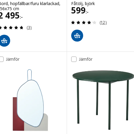
Bord, hopfällbar/furu klarlackad,
Fåtölj, björk
Pris 599:-
599
156x75 cm
:-
Pris 2495:-
2 495
:-
Recensera: 4.2 ut
(12)
Recensera: 4.7 utav 5 stjärnor. Totalt antal recen
(3)
Jämför
Jämför