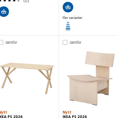
(11)
Fler varianter
IKEA PS 2026
Variant: IKEA PS 2026, Rullvagn,
Jämför
Jämför
Nytt
Nytt
IKEA PS 2026
IKEA PS 2026