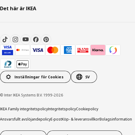
Det här är IKEA
Inställningar för Cookies
SV
© Inter IKEA Systems B.V. 1999-2026
IKEA Family integritetspolicy
Integritetspolicy
Cookiepolicy
Ansvarsfullt avslöjandepolicy
E-post
Köp- & leveransvillkor
Bolagsinformation