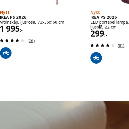
Nytt
Nytt
IKEA PS 2026
IKEA PS 2026
Vitrinskåp, ljusrosa, 73x36x160 cm
LED portabel lampa,
Pris 1995:-
1 995
ljusblå, 22 cm
:-
Pris 299:-
299
:-
Recensera: 4.2 utav 5 stjärnor. Totalt antal recen
(26)
Recens
(81)