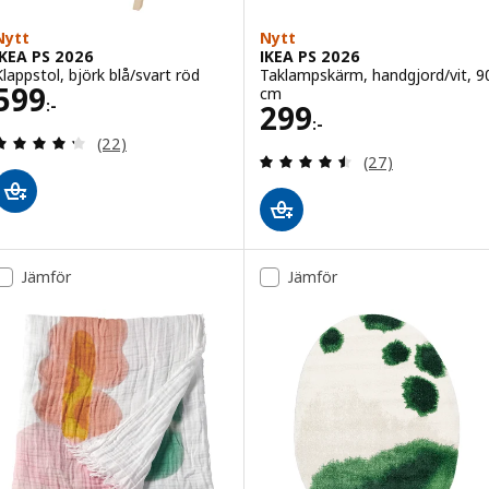
Nytt
Nytt
IKEA PS 2026
IKEA PS 2026
Klappstol, björk blå/svart röd
Taklampskärm, handgjord/vit, 9
Pris 599:-
599
cm
:-
Pris 299:-
299
:-
Recensera: 4.3 utav 5 stjärnor. Totalt antal recens
(22)
Recensera: 4.5 ut
(27)
Jämför
Jämför