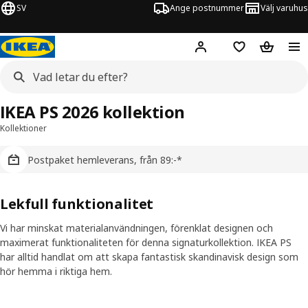
SV
Ange postnummer
Välj varuhus
Hej!
Logga in
Inköpslista
Varukorg
IKEA PS 2026 kollektion
Kollektioner
Postpaket hemleverans, från 89:-*
Lekfull funktionalitet
Vi har minskat materialanvändningen, förenklat designen och
maximerat funktionaliteten för denna signaturkollektion. IKEA PS
har alltid handlat om att skapa fantastisk skandinavisk design som
hör hemma i riktiga hem.
Skip listing