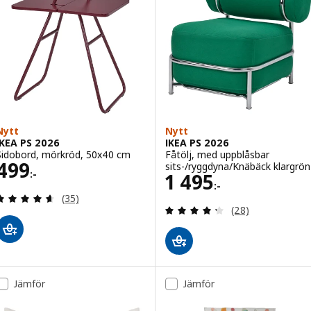
Nytt
Nytt
IKEA PS 2026
IKEA PS 2026
Sidobord, mörkröd, 50x40 cm
Fåtölj, med uppblåsbar
Pris 499:-
499
sits-/ryggdyna/Knäbäck klargrön
:-
Pris 1495:-
1 495
:-
Recensera: 4.6 utav 5 stjärnor. Totalt antal recens
(35)
Recensera: 4.3 ut
(28)
Jämför
Jämför