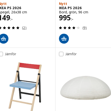
Nytt
Nytt
IKEA PS 2026
IKEA PS 2026
Spegel, 26x38 cm
Bord, grön, 96 cm
Pris 149:-
Pris 995:-
149
995
:-
:-
Recensera: 5 utav 5 stjärnor. Totalt antal recensi
Recensera: 4.2 ut
(2)
(9)
Jämför
Jämför