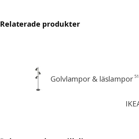
Relaterade produkter
51
Golvlampor & läslampor
IKE