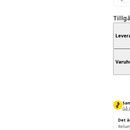
Tillg
Lever
Varuh
Sam
Gå m
Det ä
Return