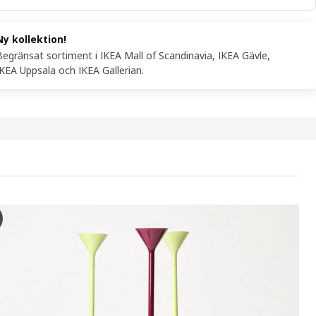
Ny kollektion!
Begränsat sortiment i IKEA Mall of Scandinavia, IKEA Gävle,
IKEA Uppsala och IKEA Gallerian.
PS 2026 Golvlampa uppljus, gul, 182 cm
videon ser vi en produktdemonstration av en IKEA PS 2026 golvupplyf