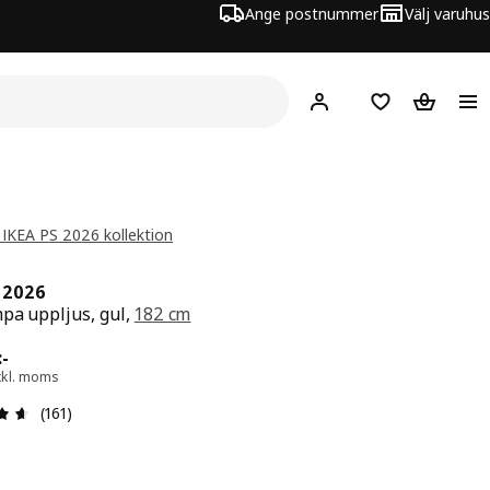
Ange postnummer
Välj varuhus
Hej!
Logga in
Inköpslista
Varukorg
 IKEA PS 2026 kollektion
S 2026
pa uppljus, gul,
182 cm
 599:-
:
-
xkl. moms
Recension: 4.6 utav 5 stjärnor. Totalt antal recensioner: 
(161)