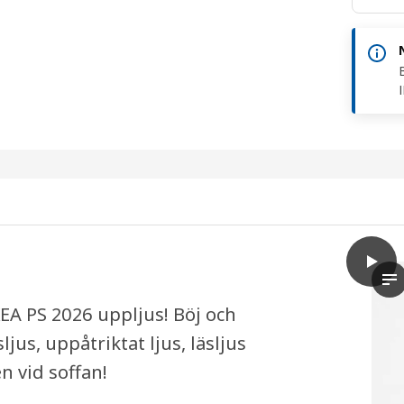
play
IKEA 
I 
EA PS 2026 uppljus! Böj och
jus, uppåtriktat ljus, läsljus
n vid soffan!