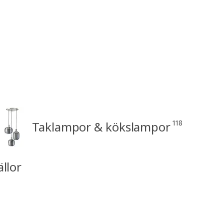
118
Taklampor & kökslampor
ällor