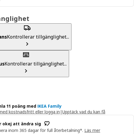
änglighet
ans
Kontrollerar tillgänglighet...
us
Kontrollerar tillgänglighet...
la 11 poäng med
IKEA Family
ed kostnadsfritt eller logga in
|
Upptäck vad du kan få
r okej att ändra sig
era inom 365 dagar för full återbetalning*.
Läs mer