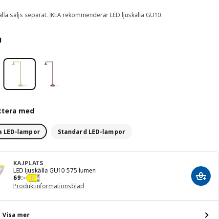
älla säljs separat. IKEA rekommenderar LED ljuskälla GU10.
g
ttera med
a LED-lampor
Standard LED-lampor
KAJPLATS
LED ljuskälla GU10 575 lumen
Pris 69:-
69
:
-
Lägg 
Produktinformationsblad
Visa mer