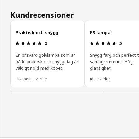
Kundrecensioner
Hoppa över
Praktisk och snygg
PS lampa!
Recension: 5 utav 5 stjärnor.
Recension: 
5
5
En prisvärd golvlampa som är
Snygg färg och perfekt ti
både praktisk och snygg. Jag är
vardagsrummet. Hög
väldigt nöjd med köpet.
glansighet.
Elisabeth, Sverige
Ida, Sverige