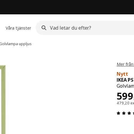
Våra tjänster
Golvlampa uppljus
Mer från
Nytt
IKEA P
Golvlam
Pris
599
479,20 e