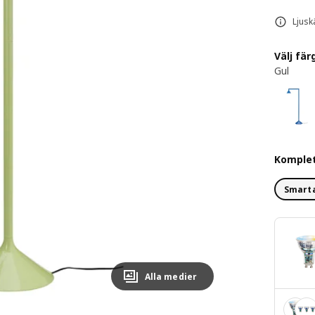
Ljusk
Välj fär
Gul
Komple
Smart
Alla medier