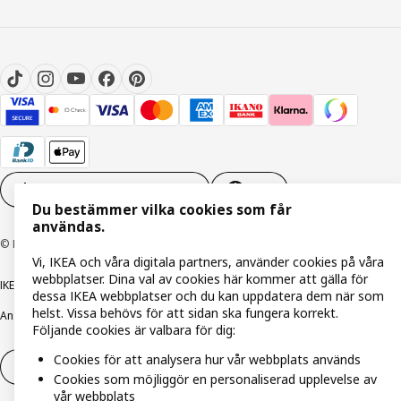
Inställningar för Cookies
SV
Du bestämmer vilka cookies som får
användas.
© Inter IKEA Systems B.V. 1999-2026
Vi, IKEA och våra digitala partners, använder cookies på våra
webbplatser. Dina val av cookies här kommer att gälla för
IKEA Family integritetspolicy
Integritetspolicy
Cookiepolicy
dessa IKEA webbplatser och du kan uppdatera dem när som
helst. Vissa behövs för att sidan ska fungera korrekt.
Ansvarsfullt avslöjandepolicy
E-post
Köp- & leveransvillkor
Bolagsinformation
Följande cookies är valbara för dig:
Cookies för att analysera hur vår webbplats används
Utöva ångerrätt
Utöva ångerrätten för tjänster
Cookies som möjliggör en personaliserad upplevelse av
vår webbplats