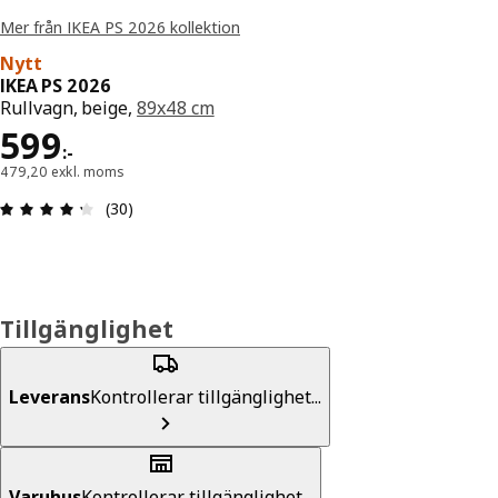
Mer från IKEA PS 2026 kollektion
Nytt
IKEA PS 2026
Rullvagn, beige,
89x48 cm
Pris 599:-
599
:
-
479,20 exkl. moms
Recension: 4.3 utav 5 stjärnor. Totalt antal recen
(30)
Tillgänglighet
Leverans
Kontrollerar tillgänglighet...
Varuhus
Kontrollerar tillgänglighet...