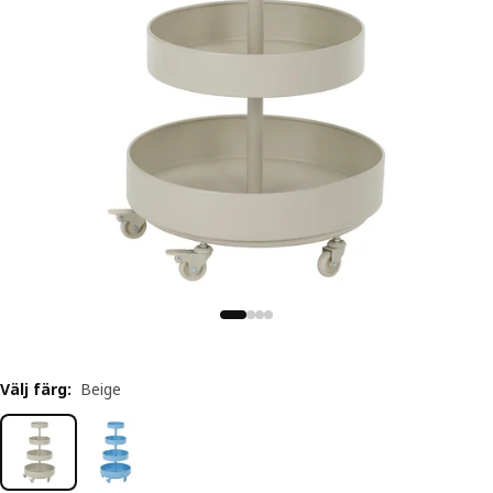
Välj färg
:
Beige