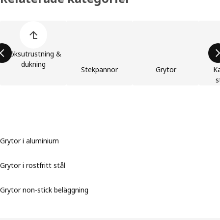
Hoppa över produktkategorier
Köksutrustning &
dukning
Stekpannor
Grytor
Ka
s
Grytor i aluminium
Grytor i rostfritt stål
Grytor non-stick beläggning