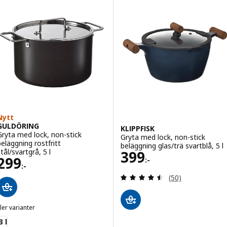
Nytt
GULDÖRING
KLIPPFISK
Gryta med lock, non-stick
Gryta med lock, non-stick
beläggning rostfritt
beläggning glas/trä svartblå, 5 l
Pris 399:-
tål/svartgrå, 5 l
399
Pris 299:-
299
:-
:-
Recensera: 4.5 ut
(50)
ler varianter
GULDÖRING
3 l