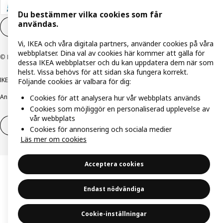
Du bestämmer vilka cookies som får
användas.
Inställningar för Cookies
SV
Vi, IKEA och våra digitala partners, använder cookies på våra
webbplatser. Dina val av cookies här kommer att gälla för
© Inter IKEA Systems B.V. 1999-2026
dessa IKEA webbplatser och du kan uppdatera dem när som
helst. Vissa behövs för att sidan ska fungera korrekt.
IKEA Family integritetspolicy
Integritetspolicy
Cookiepolicy
Följande cookies är valbara för dig:
Ansvarsfullt avslöjandepolicy
E-post
Köp- & leveransvillkor
Bolagsinformation
Cookies för att analysera hur vår webbplats används
Cookies som möjliggör en personaliserad upplevelse av
vår webbplats
Utöva ångerrätt
Utöva ångerrätten för tjänster
Cookies för annonsering och sociala medier
Läs mer om cookies
Acceptera cookies
Endast nödvändiga
Cookie-inställningar