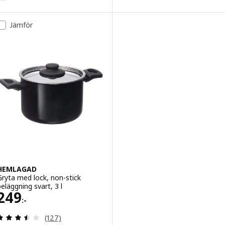
Jämför
HEMLAGAD
Gryta med lock, non-stick
beläggning svart, 3 l
Pris 249:-
249
:-
Recensera: 3.5 utav 5 stjärnor. Totalt antal recens
(127)