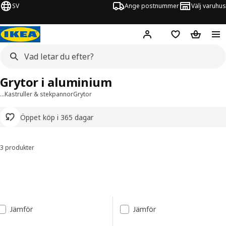
SV
Ange postnummer
Välj varuhus
Hej!
Logga in
Inköpslista
Varukorg
Grytor i aluminium
…
Kastruller & stekpannor
Grytor
Öppet köp i 365 dagar
3 produkter
Sortera och filtrera
Gå till resultaten
Lista över resultat
Jämför
Jämför