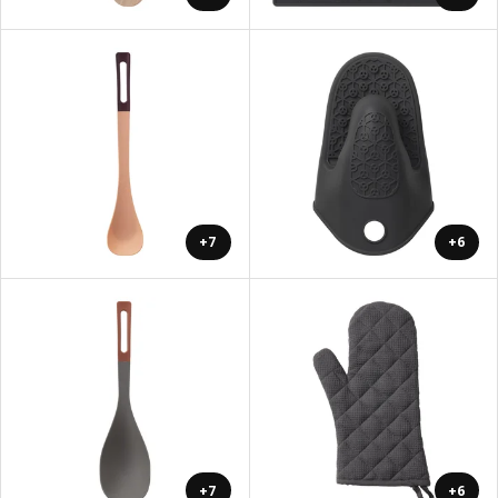
+7
+6
+7
+6