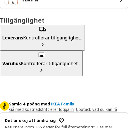
Visa mer
Tillgänglighet
Leverans
Kontrollerar tillgänglighet...
Varuhus
Kontrollerar tillgänglighet...
Samla 4 poäng med
IKEA Family
Gå med kostnadsfritt eller logga in
|
Upptäck vad du kan få
Det är okej att ändra sig
Returnera inom 365 dagar för full återbetalning*.
Läs mer