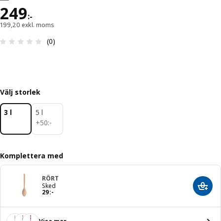
Pris 249:-
249
:
-
199,20 exkl. moms
Recension: 0 utav 5 stjärnor. Totalt antal recensi
(0)
Välj storlek
3 l
5 l
50:-
+
50
:
-
Komplettera med
RÖRT
Sked
Lägg 
Pris 29:-
29
:
-