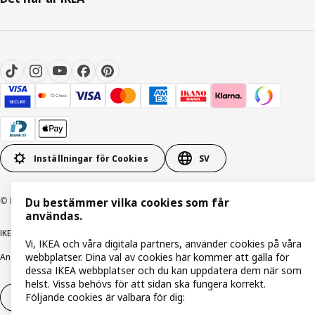
Inställningar för Cookies
SV
© Inter IKEA Systems B.V. 1999-2026
Du bestämmer vilka cookies som får
användas.
IKEA Family integritetspolicy
Integritetspolicy
Cookiepolicy
Vi, IKEA och våra digitala partners, använder cookies på våra
webbplatser. Dina val av cookies här kommer att gälla för
Ansvarsfullt avslöjandepolicy
E-post
Köp- & leveransvillkor
Bolagsinformation
dessa IKEA webbplatser och du kan uppdatera dem när som
helst. Vissa behövs för att sidan ska fungera korrekt.
Följande cookies är valbara för dig:
Utöva ångerrätt
Utöva ångerrätten för tjänster