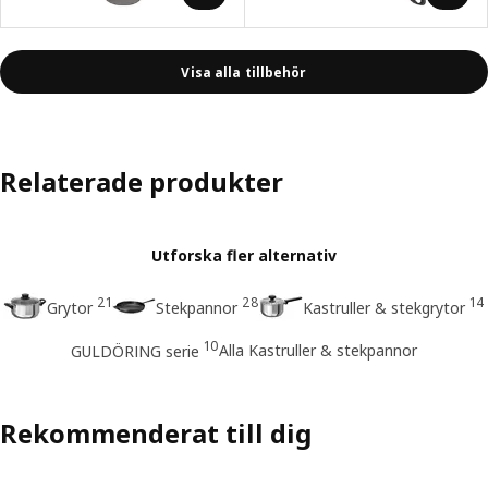
Visa alla tillbehör
Relaterade produkter
Utforska fler alternativ
21
28
14
Grytor
Stekpannor
Kastruller & stekgrytor
10
Alla Kastruller & stekpannor
GULDÖRING serie
Rekommenderat till dig