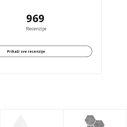
969
 4.2 od mogućih 5 zvezdica. Ukupan broj recenzija: 969
Recenzije
Prikaži sve recenzije