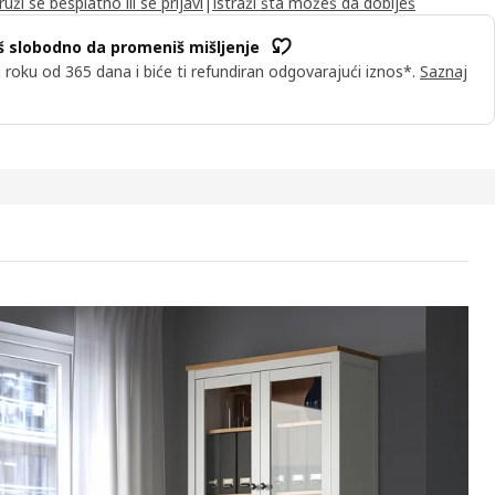
ruži se besplatno ili se prijavi
|
Istraži šta možeš da dobiješ
 slobodno da promeniš mišljenje
u roku od 365 dana i biće ti refundiran odgovarajući iznos*.
Saznaj