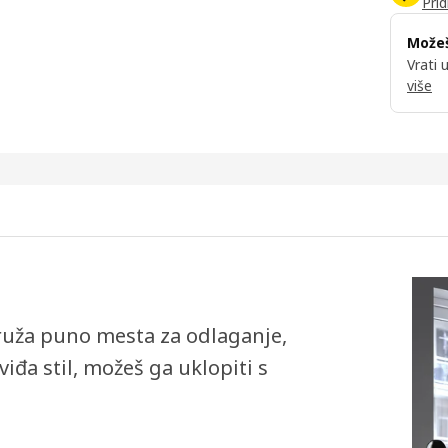
Prid
Možeš
Vrati 
više
pruža puno mesta za odlaganje,
viđa stil, možeš ga uklopiti s