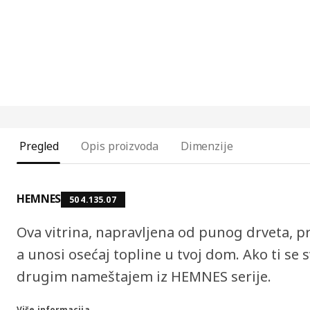
Pregled
Opis proizvoda
Dimenzije
HEMNES
504.135.07
Ova vitrina, napravljena od punog drveta, 
a unosi osećaj topline u tvoj dom. Ako ti se s
drugim nameštajem iz HEMNES serije.
Više informacija