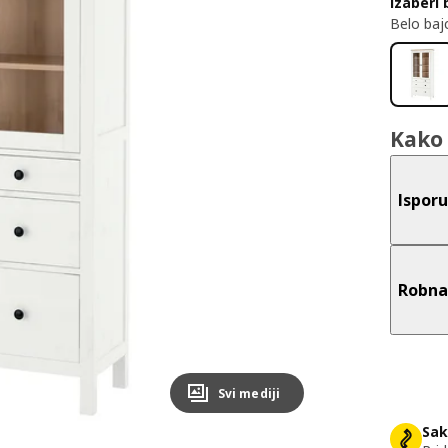
Izaberi 
Belo ba
Kako 
Ispor
Robna
Svi mediji
Sak