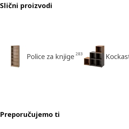
Slični proizvodi
283
Police za knjige
Kockast
Preporučujemo ti