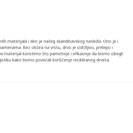
nih materijala i deo je našeg skandinavskog nasleđa. Ono je i
amenama. Bez obzira na vrstu, drvo je izdržljivo, prelepo i
i materijal koristimo što pametnije i efikasnije da bismo izbegli
istiku kako bismo povećali korišćenje recikliranog drveta.