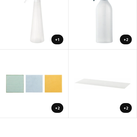
+1
+2
+2
+2