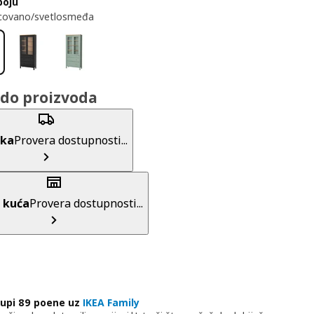
boju
jcovano/svetlosmeđa
do proizvoda
uka
Provera dostupnosti...
 kuća
Provera dostupnosti...
upi 89 poene uz
IKEA Family