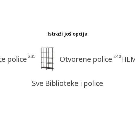
Istraži još opcija
235
240
e police
Otvorene police
HEM
Sve Biblioteke i police