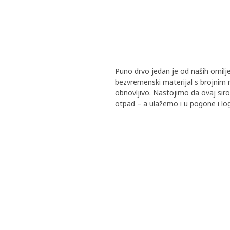
Puno drvo jedan je od naših omilje
bezvremenski materijal s brojnim n
obnovljivo. Nastojimo da ovaj sirov
otpad – a ulažemo i u pogone i log