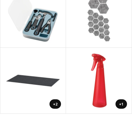
+2
+1