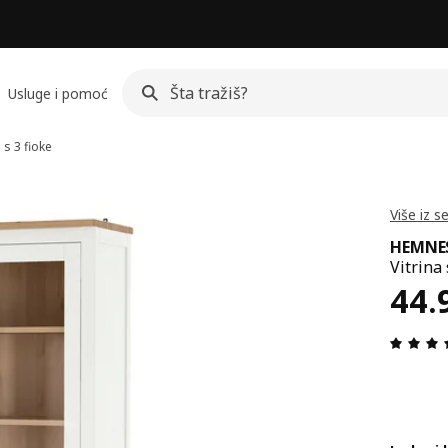
Usluge i pomoć
 s 3 fioke
Više iz s
HEMNE
Vitrina
Cen
44.