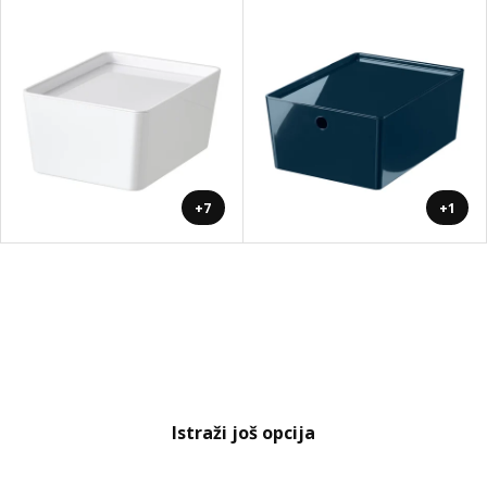
+7
+1
Istraži još opcija