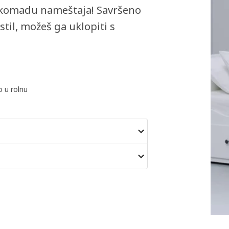
om komadu nameštaja! Savršeno
stil, možeš ga uklopiti s
 u rolnu