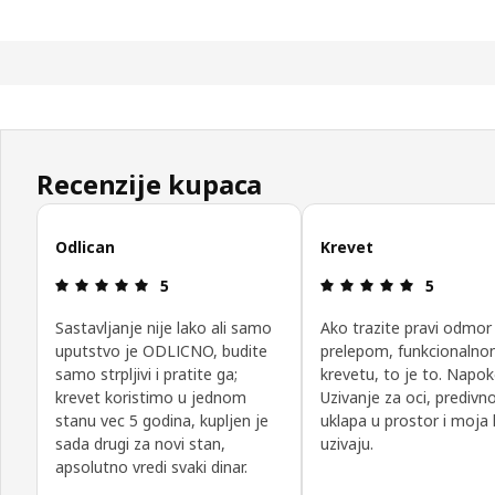
Recenzije kupaca
Preskoči recenzije kupaca
Odlican
Krevet
Pregled: 5 od mogućih 5 zvezdica.
Pregled: 5
5
5
Sastavljanje nije lako ali samo
Ako trazite pravi odmor
uputstvo je ODLICNO, budite
prelepom, funkcionaln
samo strpljivi i pratite ga;
krevetu, to je to. Napoko
krevet koristimo u jednom
Uzivanje za oci, predivn
stanu vec 5 godina, kupljen je
uklapa u prostor i moja 
sada drugi za novi stan,
uzivaju.
apsolutno vredi svaki dinar.