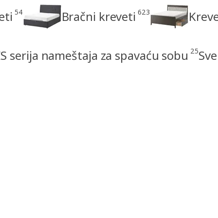
54
623
eti
Bračni kreveti
Kreve
25
 serija nameštaja za spavaću sobu
Sve