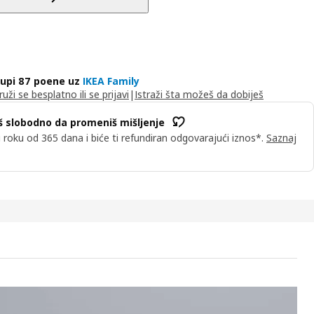
upi 87 poene uz
IKEA Family
ruži se besplatno ili se prijavi
|
Istraži šta možeš da dobiješ
 slobodno da promeniš mišljenje
u roku od 365 dana i biće ti refundiran odgovarajući iznos*.
Saznaj
S Dnevni krevet s 3 fioke/2 dušeka, bela/Ågotnes tvrdo,, 80x200 