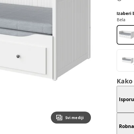
Izaberi 
Bela
Kako 
Ispor
Svi mediji
Robna