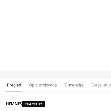
Pregled
Opis proizvoda
Dimenzije
Šta je ukl
HEMNES
794.281.17