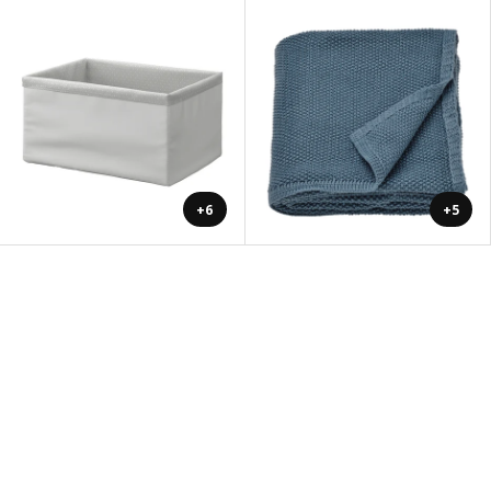
+6
+5