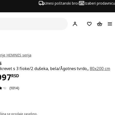
Unesi poštanski broj
Izaberi prodavnicu
Hej!
Prijavi se
Lista želja
Korpa za
erije HEMNES serija
S
krevet s 3 fioke/2 dušeka, bela/Ågotnes tvrdo,,
80x200 cm
a 43997RSD
997
RSD
Pregled: 4.3 od mogućih 5 zvezdica. Ukupan broj recenzi
(1014)
ljina se prodaje zasebno.