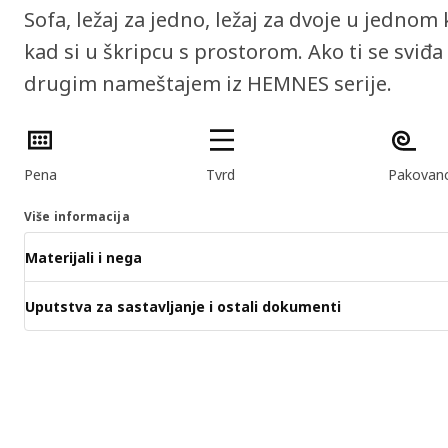
Sofa, ležaj za jedno, ležaj za dvoje u jedn
kad si u škripcu s prostorom. Ako ti se sviđa 
drugim nameštajem iz HEMNES serije.
Funkcije proizvoda
Pena
Tvrd
Pakovano
Više informacija
Materijali i nega
Uputstva za sastavljanje i ostali dokumenti