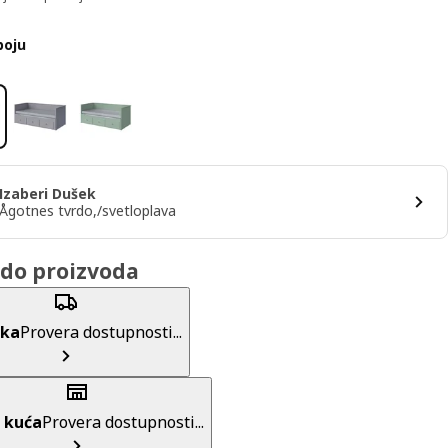
boju
Izaberi Dušek
Ågotnes tvrdo,/svetloplava
do proizvoda
uka
Provera dostupnosti...
 kuća
Provera dostupnosti...