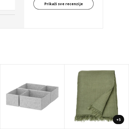
Ana, Србија
Prikaži sve recenzije
+5