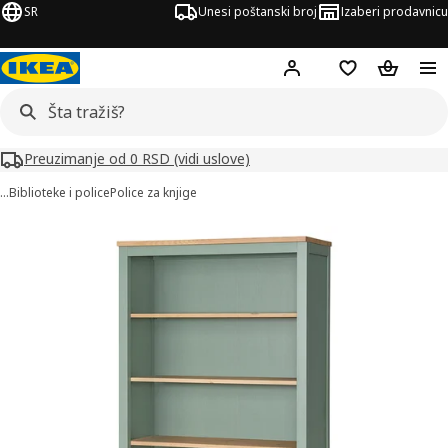
SR
Unesi poštanski broj
Izaberi prodavnicu
Hej!
Prijavi se
Lista želja
Korpa za
Preuzimanje od 0 RSD (vidi uslove)
…
Biblioteke i police
Police za knjige
HEMNES slika
či slike