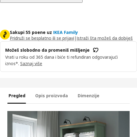
Sakupi 55 poene uz
IKEA Family
Pridruži se besplatno ili se prijavi
|
Istraži šta možeš da dobiješ
Možeš slobodno da promeniš mišljenje
Vrati u roku od 365 dana i biće ti refundiran odgovarajući
iznos*.
Saznaj više
Pregled
Opis proizvoda
Dimenzije