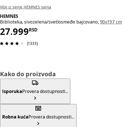
Više iz serije HEMNES serija
HEMNES
Biblioteka, sivozelena/svetlosmeđe bajcovano,
90x197 cm
Cena 27999RSD
27.999
RSD
Pregled: 4.1 od mogućih 5 zvezdica. Ukupan broj 
(1333)
Kako do proizvoda
Isporuka
Provera dostupnosti...
Robna kuća
Provera dostupnosti...