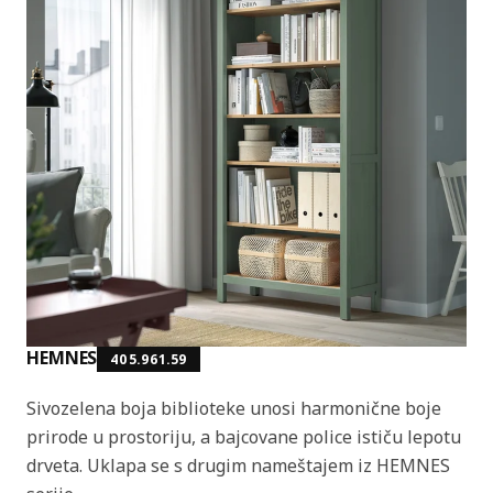
HEMNES
405.961.59
Sivozelena boja biblioteke unosi harmonične boje
prirode u prostoriju, a bajcovane police ističu lepotu
drveta. Uklapa se s drugim nameštajem iz HEMNES