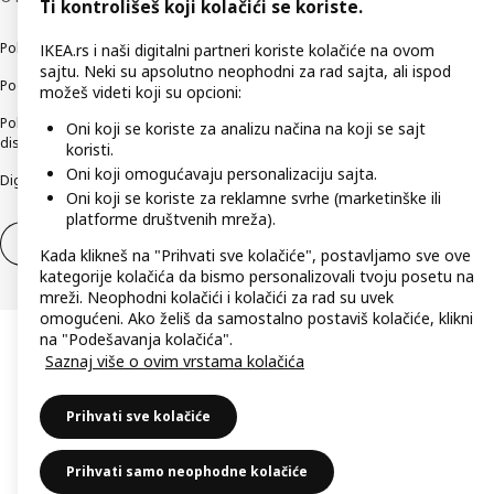
Ti kontrolišeš koji kolačići se koriste.
Politika privatnosti
Kako koristimo kolačiće (Cookies)
Načini poslovanja
IKEA.rs i naši digitalni partneri koriste kolačiće na ovom
sajtu. Neki su apsolutno neophodni za rad sajta, ali ispod
Podaci o kompaniji IKEA Srbija
možeš videti koji su opcioni:
Politika etičnog otkrivanja bezbednosnih nedostataka (responsible
Oni koji se koriste za analizu načina na koji se sajt
disclosure)
koristi.
Oni koji omogućavaju personalizaciju sajta.
Digitalna pristupačnost
Oni koji se koriste za reklamne svrhe (marketinške ili
platforme društvenih mreža).
Povlačenje iz ugovora
Odustani od ugovora (usluge)
Kada klikneš na "Prihvati sve kolačiće", postavljamo sve ove
kategorije kolačića da bismo personalizovali tvoju posetu na
mreži. Neophodni kolačići i kolačići za rad su uvek
omogućeni. Ako želiš da samostalno postaviš kolačiće, klikni
na "Podešavanja kolačića".
Saznaj više o ovim vrstama kolačića
Prihvati sve kolačiće
Prihvati samo neophodne kolačiće