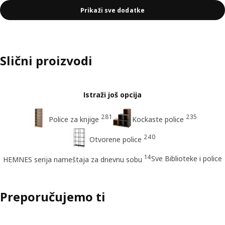
Prikaži sve dodatke
Slični proizvodi
Istraži još opcija
281
235
Police za knjige
Kockaste police
240
Otvorene police
14
Sve Biblioteke i police
HEMNES serija nameštaja za dnevnu sobu
Preporučujemo ti