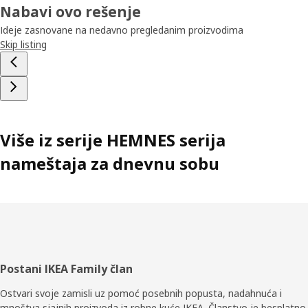
Nabavi ovo rešenje
Ideje zasnovane na nedavno pregledanim proizvodima
Skip listing
Više iz serije HEMNES serija
nameštaja za dnevnu sobu
Podnožje
Postani IKEA Family član
Ostvari svoje zamisli uz pomoć posebnih popusta, nadahnuća i
mnoštva sjajnih proizvoda iz robne kuće IKEA. Članstvo je besplatno.