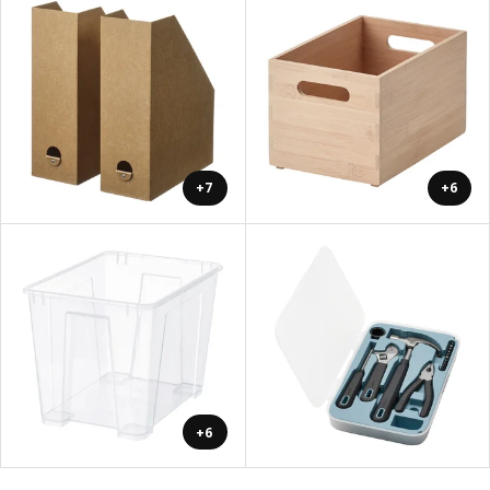
+7
+6
+6