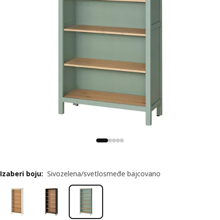
Izaberi boju
:
Sivozelena/svetlosmeđe bajcovano