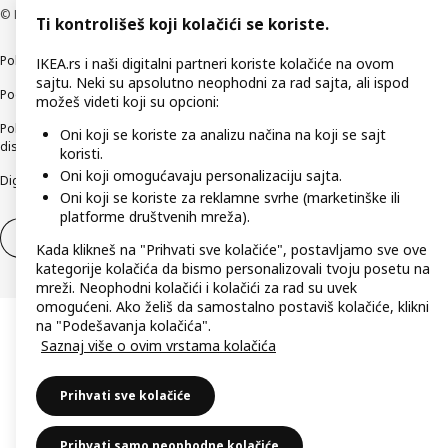
© Inter IKEA Systems B.V 1999-2026
Ti kontrolišeš koji kolačići se koriste.
Politika privatnosti
Kako koristimo kolačiće (Cookies)
Načini poslovanja
IKEA.rs i naši digitalni partneri koriste kolačiće na ovom
sajtu. Neki su apsolutno neophodni za rad sajta, ali ispod
Podaci o kompaniji IKEA Srbija
možeš videti koji su opcioni:
Politika etičnog otkrivanja bezbednosnih nedostataka (responsible
Oni koji se koriste za analizu načina na koji se sajt
disclosure)
koristi.
Oni koji omogućavaju personalizaciju sajta.
Digitalna pristupačnost
Oni koji se koriste za reklamne svrhe (marketinške ili
platforme društvenih mreža).
Povlačenje iz ugovora
Odustani od ugovora (usluge)
Kada klikneš na "Prihvati sve kolačiće", postavljamo sve ove
kategorije kolačića da bismo personalizovali tvoju posetu na
mreži. Neophodni kolačići i kolačići za rad su uvek
omogućeni. Ako želiš da samostalno postaviš kolačiće, klikni
na "Podešavanja kolačića".
Saznaj više o ovim vrstama kolačića
Prihvati sve kolačiće
Prihvati samo neophodne kolačiće