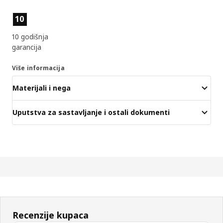
Funkcije proizvoda
10
10 godišnja
garancija
Više informacija
Materijali i nega
Uputstva za sastavljanje i ostali dokumenti
Recenzije kupaca