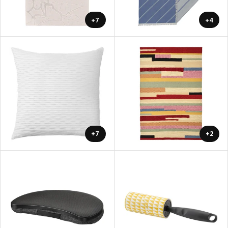
+7
+4
+7
+2