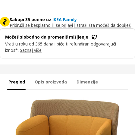
Sakupi 35 poene uz
IKEA Family
Pridruži se besplatno ili se prijavi
|
Istraži šta možeš da dobiješ
Možeš slobodno da promeniš mišljenje
Vrati u roku od 365 dana i biće ti refundiran odgovarajući
iznos*.
Saznaj više
Pregled
Opis proizvoda
Dimenzije