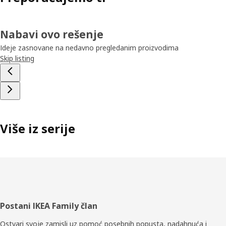
Nabavi ovo rešenje
Ideje zasnovane na nedavno pregledanim proizvodima
Skip listing
Više iz serije
Podnožje
Postani IKEA Family član
Ostvari svoje zamisli uz pomoć posebnih popusta, nadahnuća i