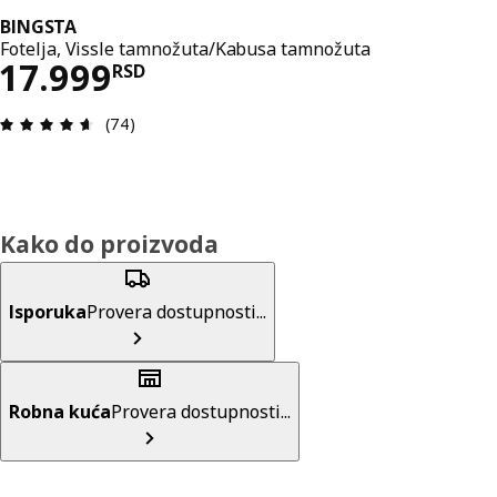
BINGSTA
Fotelja, Vissle tamnožuta/Kabusa tamnožuta
Cena 17999RSD
17.999
RSD
Pregled: 4.6 od mogućih 5 zvezdica. Ukupan broj 
(74)
Kako do proizvoda
Isporuka
Provera dostupnosti...
Robna kuća
Provera dostupnosti...