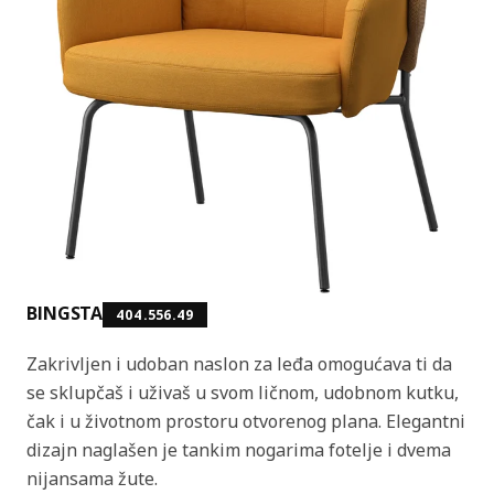
BINGSTA
404.556.49
Zakrivljen i udoban naslon za leđa omogućava ti da
se sklupčaš i uživaš u svom ličnom, udobnom kutku,
čak i u životnom prostoru otvorenog plana. Elegantni
dizajn naglašen je tankim nogarima fotelje i dvema
nijansama žute.