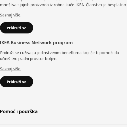
mnoštva sjajnih proizvoda iz robne kuće IKEA. Članstvo je besplatno.
Saznaj više.
Pridruži se
IKEA Business Network program
Pridruži se i uživaj u jedinstvenim benefitima koji će ti pomoći da
učiniš tvoj radni prostor boljim.
Saznaj više.
Pridruži se
Pomoć i podrška