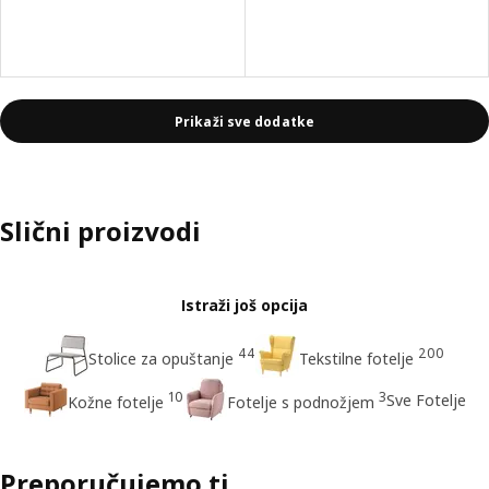
Prikaži sve dodatke
Slični proizvodi
Istraži još opcija
44
200
Stolice za opuštanje
Tekstilne fotelje
10
3
Sve Fotelje
Kožne fotelje
Fotelje s podnožjem
Preporučujemo ti