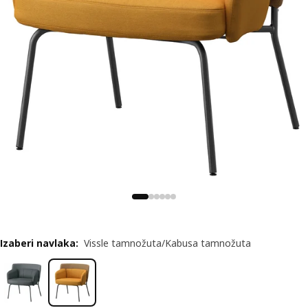
Izaberi navlaka
:
Vissle tamnožuta/Kabusa tamnožuta