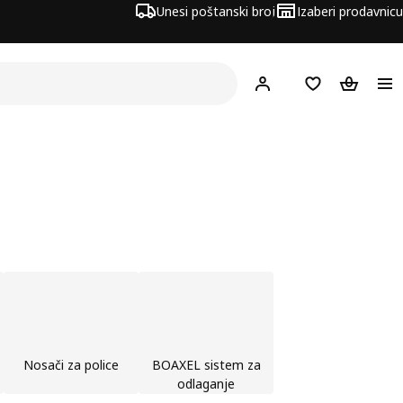
Unesi poštanski broj
Izaberi prodavnicu
Hej!
Prijavi se
Lista želja
Korpa za
Nosači za police
BOAXEL sistem za
odlaganje