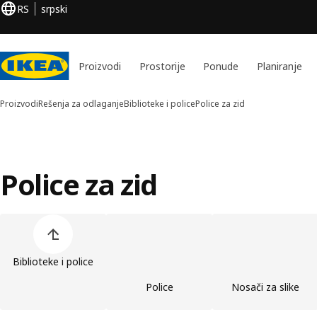
RS
srpski
Proizvodi
Prostorije
Ponude
Planiranje
Proizvodi
Rešenja za odlaganje
Biblioteke i police
Police za zid
Police za zid
Preskoči spisak kategorija proizvoda
Biblioteke i police
Police
Nosači za slike