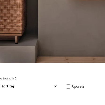
Artikala: 145
Sortiraj i filtriraj
Preskoči na rezultate
Lista rezultata
Sortiraj
Uporedi