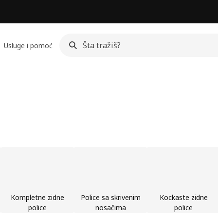
Usluge i pomoć
Kompletne zidne
Police sa skrivenim
Kockaste zidne
police
nosačima
police