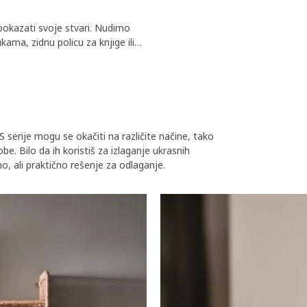
 pokazati svoje stvari. Nudimo
ukama, zidnu policu za knjige ili
 serije mogu se okačiti na različite načine, tako
e. Bilo da ih koristiš za izlaganje ukrasnih
o, ali praktično rešenje za odlaganje.