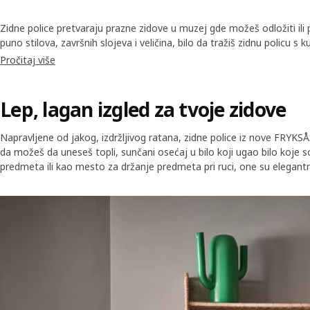
Zidne police pretvaraju prazne zidove u muzej gde možeš odložiti ili
puno stilova, završnih slojeva i veličina, bilo da tražiš zidnu policu s k
čak onu s fiokama (da sakriješ potpuno lične predmete).
Pročitaj više
Lep, lagan izgled za tvoje zidove
Napravljene od jakog, izdržljivog ratana, zidne police iz nove FRYKSÅS
da možeš da uneseš topli, sunčani osećaj u bilo koji ugao bilo koje sob
predmeta ili kao mesto za držanje predmeta pri ruci, one su elegantn