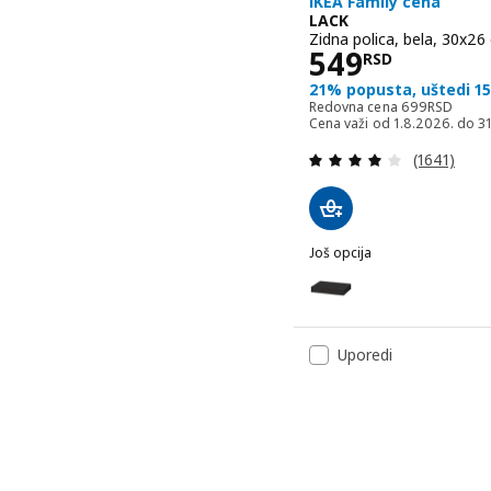
IKEA Family cena
LACK
Zidna polica, bela, 30x26
Cena 549RS
549
RSD
21% popusta, uštedi 1
Redovna cena
Redovna cena
699
RSD
Cena važi od 1.8.2026. do 31.
Pregled: 3
(1641)
Još opcija
LACK
Opcija: LACK, Zidna poli
Opcija: LACK, Zidna polic
Uporedi
Opcija: LACK, Zidna polic