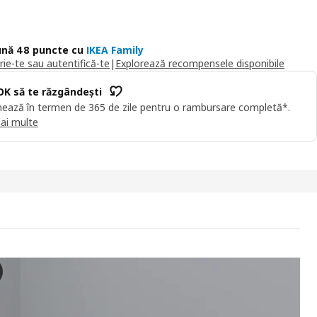
nă 48 puncte cu
IKEA Family
rie-te sau autentifică-te
|
Explorează recompensele disponibile
OK să te răzgândești
ează în termen de 365 de zile pentru o rambursare completă*.
ai multe
A Dulap 2uşi+2sertare, alb/Fonnes alb, 180x57x123 cm
deoclipul prezintă dulapul PLATSA, care este o piesă de mobilier cu dou