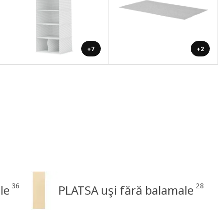
+7
+2
36
28
le
PLATSA uşi fără balamale