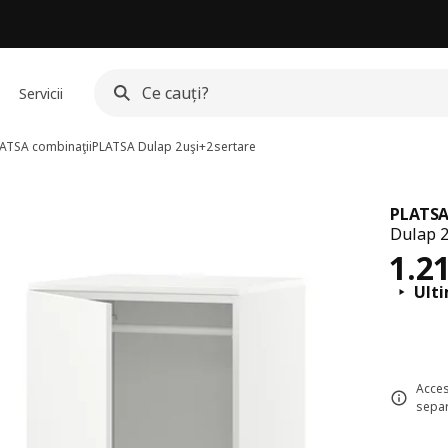
Servicii
ATSA combinaţii
PLATSA
Dulap 2uşi+2sertare
PLATS
Dulap 2
Pre
1.2
Ult
Acces
separ