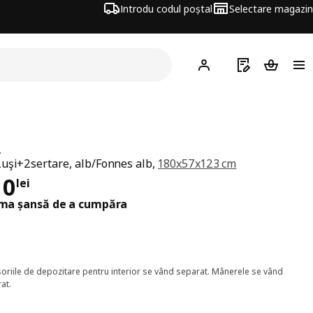
Introdu codul poștal
Selectare magazin
Hej!
Autentifică-te
Listă de cumpăr
Coșul de
A
uşi+2sertare, alb/Fonnes alb,
180x57x123 cm
ț 1210lei
10
lei
ima șansă de a cumpăra
oriile de depozitare pentru interior se vând separat. Mânerele se vând
at.