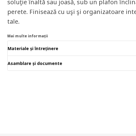
soluţie înaltă sau joasă, sub un plafon încli
perete. Finisează cu uşi şi organizatoare inte
tale.
Mai multe informații
Materiale și întreținere
Asamblare și documente