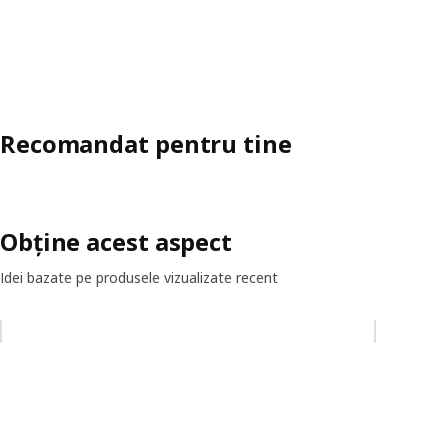
Recomandat pentru tine
Obține acest aspect
Idei bazate pe produsele vizualizate recent
Omiteți lista