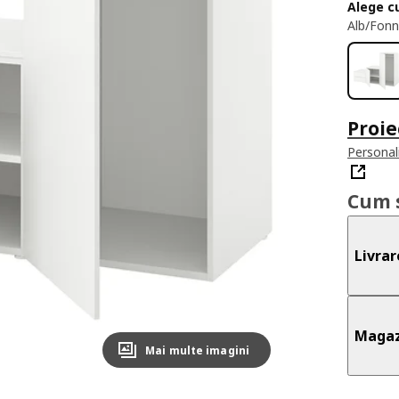
Alege c
Alb/Fonn
Proie
Personal
Cum 
Livrar
Magaz
Mai multe imagini