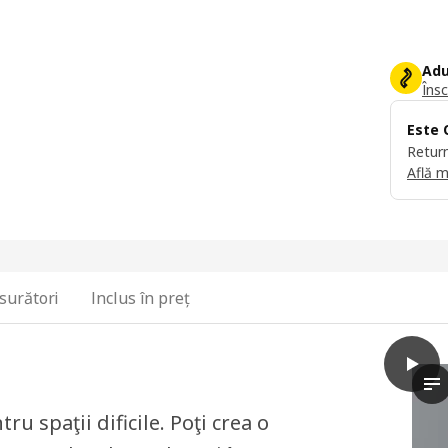
Adu
Însc
Este 
Return
Află m
surători
Inclus în preț
play
PLATS
Vi
u spaţii dificile. Poţi crea o