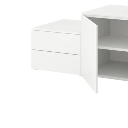
Image zoomed out, normal view