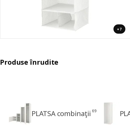
+7
Produse înrudite
69
PLATSA combinaţii
PL