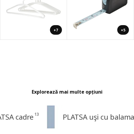
+7
+5
Explorează mai multe opțiuni
13
ATSA cadre
PLATSA uşi cu balama