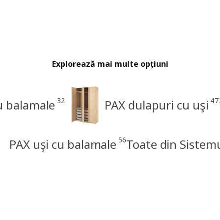
Explorează mai multe opțiuni
32
47
u balamale
PAX dulapuri cu uşi
56
PAX uşi cu balamale
Toate din Sistem