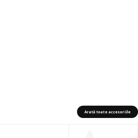
otal recenzii: 492
Arată toate accesoriile