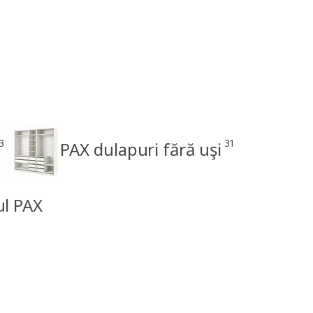
3
31
PAX dulapuri fără uşi
ul PAX