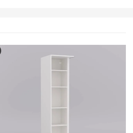
nitate suplimentară colţ 4 poliţe, alb, 53x35x201 cm
deoclipul prezintă procesul de adăugare a unei unități de colț suplimen