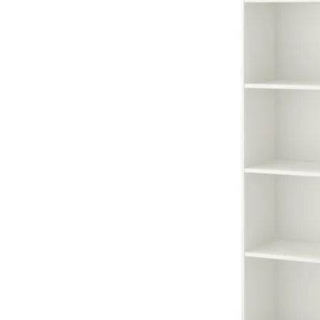
Image zoomed out, normal view