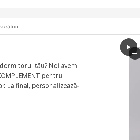
surători
play
PAX U
Vi
 dormitorul tău? Noi avem
ii KOMPLEMENT pentru
r. La final, personalizează-l