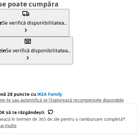
se poate cumpăra
e
Se verifică disponibilitatea...
in
Se verifică disponibilitatea...
nă 28 puncte cu
IKEA Family
rie-te sau autentifică-te
|
Explorează recompensele disponibile
OK să te răzgândești
ează în termen de 365 de zile pentru o rambursare completă*.
ai multe