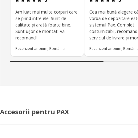
5
5
Am luat mai multe corpuri care
Cea mai bună alegere câ
se prind între ele. Sunt de
vorba de depozitare est
calitate și arată foarte bine.
sistemul Pax. Complet
Sunt ușor de montat. Vă
costumizabil, recomand
recomand!
serviciul de livrare și mo
Recenzent anonim, România
Recenzent anonim, Români
Accesorii pentru PAX