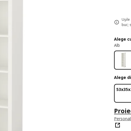
Uşile
buc; 
Alege c
Alb
Alege d
53x35x
Proie
Personal