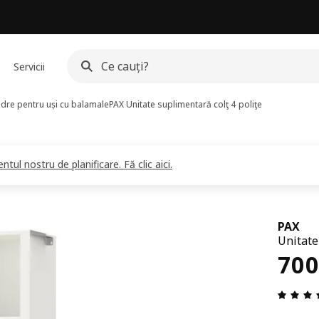
Servicii
dre pentru uși cu balamale
PAX
Unitate suplimentară colţ 4 poliţe
ul nostru de planificare. Fă clic aici.
PAX
Unitate
Pre
700