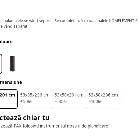
 şi balamalele se vând separat. Se completează cu balamalele KOMPLEMENT 6
se vând separat.
uloare
imensiune
201 cm
53x35x236 cm
53x58x201 cm
53x58x236 cm
50lei
50lei
100lei
+
50
lei
+
50
lei
+
100
lei
ctează chiar tu
izează PAX folosind instrumentul nostru de planificare