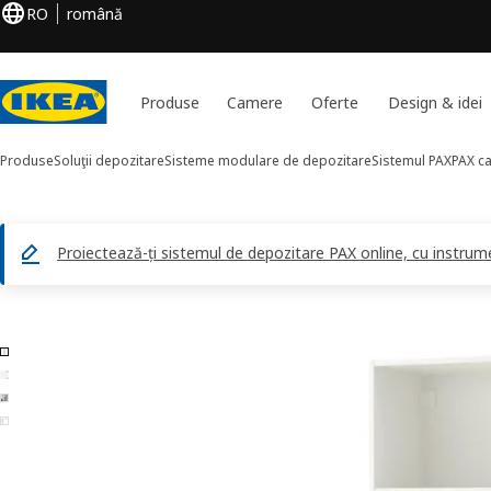
RO
română
Produse
Camere
Oferte
Design & idei
Produse
Soluţii depozitare
Sisteme modulare de depozitare
Sistemul PAX
PAX ca
Proiectează-ți sistemul de depozitare PAX online, cu instrument
4 PAX imagini
ți imaginile