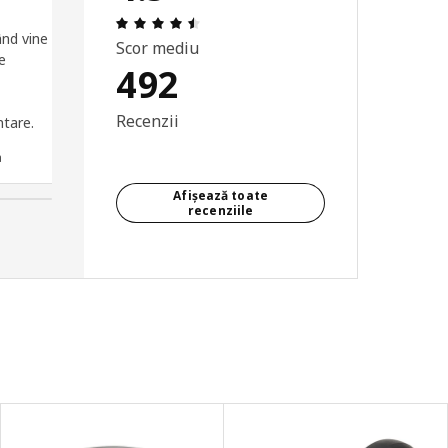
5
Prezentare generală: 4.5 din 5 stele T
nd vine
Se asambleaza usor, foarte
Scor mediu
e
bine accesorizat, se potriveste
492
perfect in camera
Recenzii
ntare.
a
Recenzent anonim, România
Afișează toate
recenziile