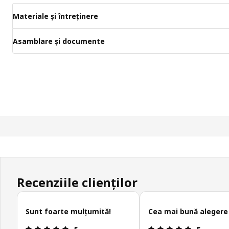
Materiale și întreținere
Asamblare și documente
Recenziile clienților
Omite recenziile clienților
Sunt foarte mulțumită!
Cea mai bună alegere
Prezentare generală: 5 din 5 stele
Prezentare 