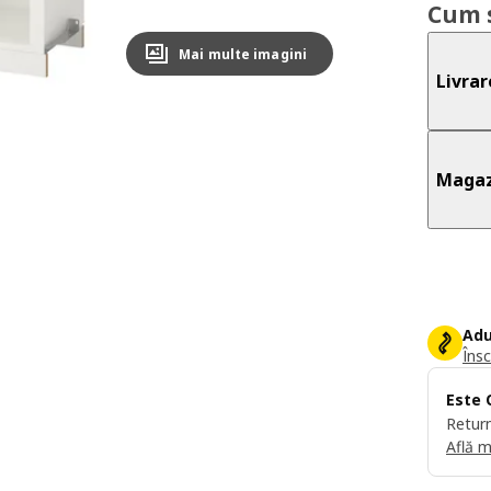
Cum 
Mai multe imagini
Livrar
Magaz
Adu
Însc
Este 
Return
Află m