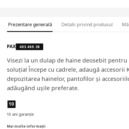
Prezentare generală
Detalii privind produsul
Mă
PAX
403.469.38
Visezi la un dulap de haine deosebit pentru
soluția! Începe cu cadrele, adaugă accesor
depozitarea hainelor, pantofilor și accesoriilo
adăugând ușile preferate.
Caracteristicile produselor
10
10 ani garanție
Mai multe informații