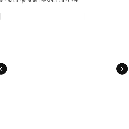
Idei bazate pe produsele vizualizate recent
Omiteți lista