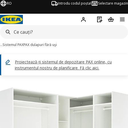
RO
Introdu codul poștal
Selectare magazin
Hej!
Autentifică-te
Listă de cumpăr
Coșul de
…
Sistemul PAX
PAX dulapuri fără uşi
Proiectează-ți sistemul de depozitare PAX online, cu
instrumentul nostru de planificare. Fă clic aici.
AX imagini
imaginile