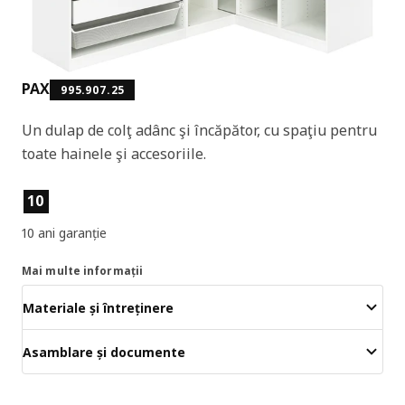
PAX
995.907.25
Un dulap de colţ adânc şi încăpător, cu spaţiu pentru
toate hainele şi accesoriile.
Caracteristicile produselor
10
10 ani garanție
Mai multe informații
Materiale și întreținere
Asamblare și documente