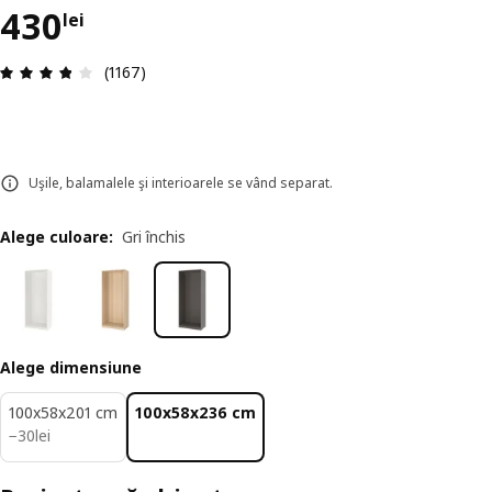
Preț 430lei
430
lei
Prezentare generală: 3.8 din 5 stele Total recenz
(1167)
Uşile, balamalele şi interioarele se vând separat.
Alege culoare
:
Gri închis
Alege dimensiune
100x58x201 cm
100x58x236 cm
30lei
−
30
lei