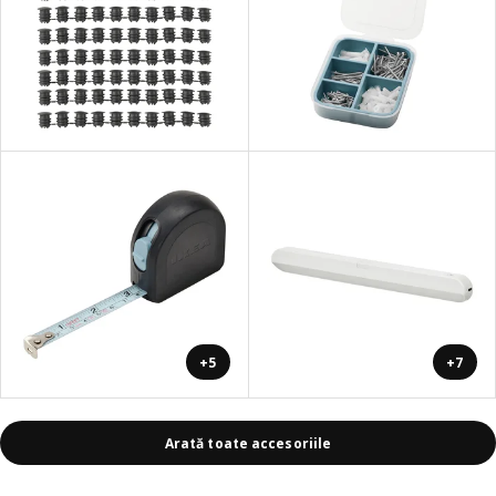
+5
+7
Arată toate accesoriile