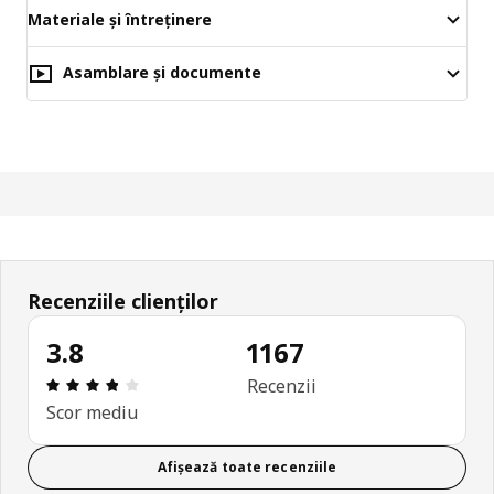
Materiale și întreținere
Asamblare și documente
Recenziile clienților
3.8
1167
Prezentare generală: 3.8 din 5 stele Total recenzii
Recenzii
Scor mediu
Afișează toate recenziile