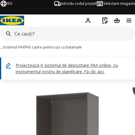
RO
Introdu codul poștal
Selectare magazin
Hej!
Autentifică-te
Listă de cumpăr
Coșul de
…
Sistemul PAX
PAX cadre pentru uși cu balamale
Proiectează-ți sistemul de depozitare PAX online, cu
instrumentul nostru de planificare. Fă clic aici.
AX imagini
imaginile