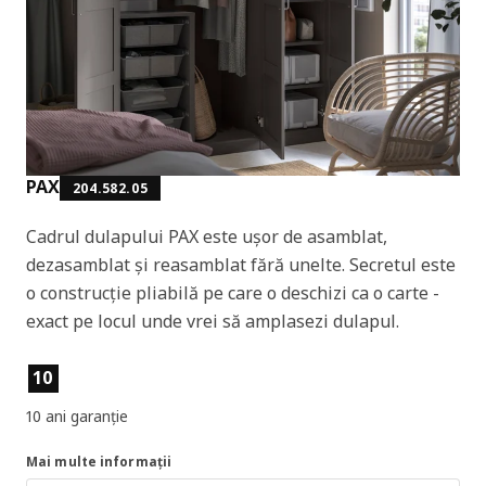
PAX
204.582.05
Cadrul dulapului PAX este ușor de asamblat,
dezasamblat și reasamblat fără unelte. Secretul este
o construcție pliabilă pe care o deschizi ca o carte -
exact pe locul unde vrei să amplasezi dulapul.
Caracteristicile produselor
10
10 ani garanție
Mai multe informații