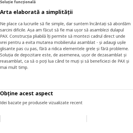
Soluție funcțională
Arta elaborată a simplității
Ne place ca lucrurile să fie simple, dar suntem încântați să abordăm
sarcini dificile. Așa am făcut să fie mai ușor să asamblezi dulapul
PAX. Construcția pliabilă îți permite să montezi cadrul direct unde
vrei pentru a evita mutarea mobilierului asamblat - și adaugi ușile
glisante pas cu pas, fără a ridica elementele grele și fără probleme.
Soluția de depozitare este, de asemenea, ușor de dezasamblat și
reasamblat, ca să o poți lua când te muți și să beneficiezi de PAX și
mai mult timp.
Obține acest aspect
Idei bazate pe produsele vizualizate recent
Omiteți lista