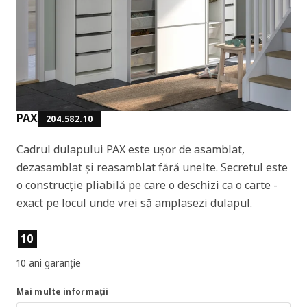
PAX
204.582.10
Cadrul dulapului PAX este ușor de asamblat,
dezasamblat și reasamblat fără unelte. Secretul este
o construcție pliabilă pe care o deschizi ca o carte -
exact pe locul unde vrei să amplasezi dulapul.
Caracteristicile produselor
10
10 ani garanție
Mai multe informații