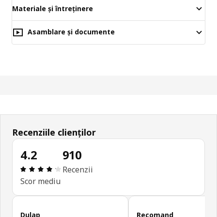
Materiale și întreținere
Asamblare și documente
Recenziile clienților
4.2
910
Prezentare generală: 4.2 din 5 stele Total recenzii
Recenzii
Scor mediu
Omite recenziile clienților
Dulap
Recomand