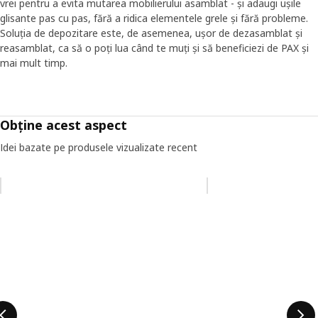
vrei pentru a evita mutarea mobilierului asamblat - și adaugi ușile
glisante pas cu pas, fără a ridica elementele grele și fără probleme.
Soluția de depozitare este, de asemenea, ușor de dezasamblat și
reasamblat, ca să o poți lua când te muți și să beneficiezi de PAX și
mai mult timp.
Obține acest aspect
Idei bazate pe produsele vizualizate recent
Omiteți lista