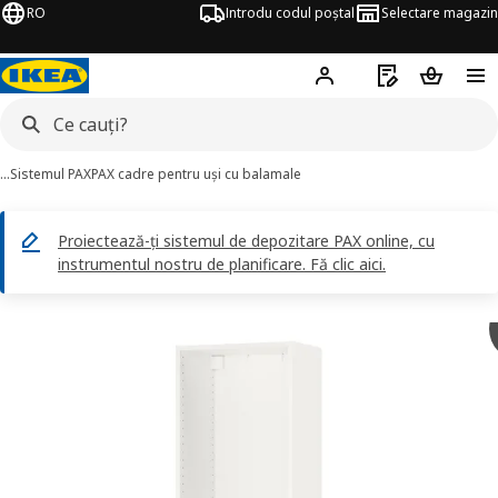
RO
Introdu codul poștal
Selectare magazin
Hej!
Autentifică-te
Listă de cumpăr
Coșul de
…
Sistemul PAX
PAX cadre pentru uși cu balamale
Proiectează-ți sistemul de depozitare PAX online, cu
instrumentul nostru de planificare. Fă clic aici.
AX imagini
imaginile