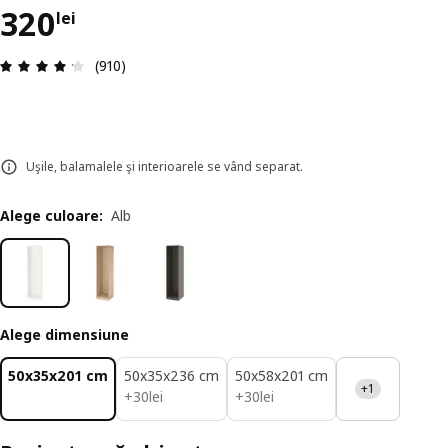
Preț 320lei
320
lei
Prezentare generală: 4.2 din 5 stele Total recenz
(910)
Uşile, balamalele şi interioarele se vând separat.
Alege culoare
:
Alb
Alege dimensiune
50x35x201 cm
50x35x236 cm
50x58x201 cm
+1
30lei
30lei
+
30
lei
+
30
lei