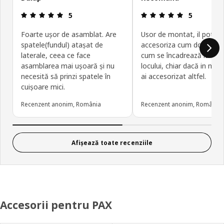
Prezentare generală: 5 din 5 stele
Prezentare g
5
5
Foarte ușor de asamblat. Are
Usor de montat, il poti
spatele(fundul) atașat de
accesoriza cum dorești 
laterale, ceea ce face
cum se încadrează la fat
asamblarea mai ușoară și nu
locului, chiar dacă in maga
necesită să prinzi spatele în
ai accesorizat altfel.
cuișoare mici.
Recenzent anonim, România
Recenzent anonim, România
Afișează toate recenziile
Accesorii pentru PAX