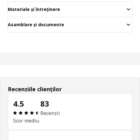
Materiale și întreținere
Asamblare și documente
Recenziile clienților
4.5
83
Prezentare generală: 4.5 din 5 stele Total recenzii
Recenzii
Scor mediu