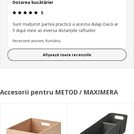
Dotarea bucătăriei
Prezentare generală: 5 din 5 stele
5
Sunt mulțumit partea practică a acestui dulap Dacă ar
fi după mine as inversa distanțele rafturilor
Recenzent anonim, România
Afișează toate recenziile
Accesorii pentru METOD / MAXIMERA