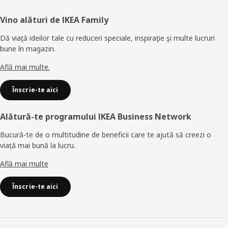
Subsol
Vino alături de IKEA Family
Dă viaţă ideilor tale cu reduceri speciale, inspiraţie şi multe lucruri
bune în magazin.
Află mai multe.
Înscrie-te aici
Alătură-te programului IKEA Business Network
Bucură-te de o multitudine de beneficii care te ajută să creezi o
viață mai bună la lucru.
Află mai multe
Înscrie-te aici