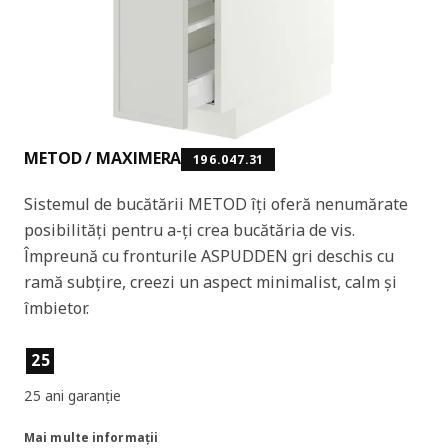
METOD / MAXIMERA
196.047.31
Sistemul de bucătării METOD îți oferă nenumărate
posibilități pentru a-ți crea bucătăria de vis.
Împreună cu fronturile ASPUDDEN gri deschis cu
ramă subțire, creezi un aspect minimalist, calm și
îmbietor.
Caracteristicile produselor
25
25 ani garanție
Mai multe informații