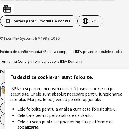
Setări pentru modulele cookie
RO
© Inter IKEA Systems B.V 1999-2026
Politica de confidențialitate
Politica companiei IKEA privind modulele cookie
Termeni și Condiții
Informații despre IKEA Romania
Politica de publicare responsabilă
Accesibilitatea digitală
Tu decizi ce cookie-uri sunt folosite.
IKEA.ro și partenerii noștri digitali folosesc cookie-uri pe
acest site. Unele sunt absolut necesare pentru funcționarea
site-ului. Mai jos, le poți vedea pe cele opționale:
Retrage-te din contract
Cele folosite pentru a analiza cum este folosit site-ul.
Cele care permit personalizarea site-ului.
Retrage-te din contract (servicii)
Cele cu scop publicitar (marketing sau platforme de
socializare).