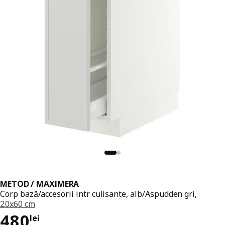
METOD / MAXIMERA
Corp bază/accesorii intr culisante, alb/Aspudden gri,
20x60 cm
Preț 480lei
480
lei