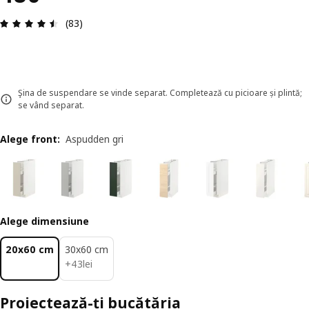
Prezentare generală: 4.5 din 5 stele Total recenzi
(83)
Şina de suspendare se vinde separat. Completează cu picioare și plintă;
se vând separat.
Alege front
:
Aspudden gri
Alege dimensiune
20x60 cm
30x60 cm
43lei
+
43
lei
Proiectează-ți bucătăria