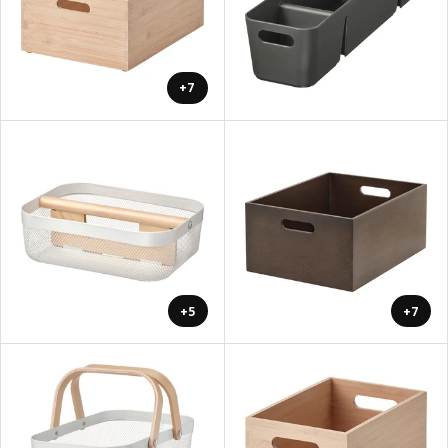
+7
+5
+7