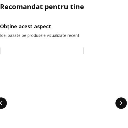
Recomandat pentru tine
Obține acest aspect
Idei bazate pe produsele vizualizate recent
Omiteți lista