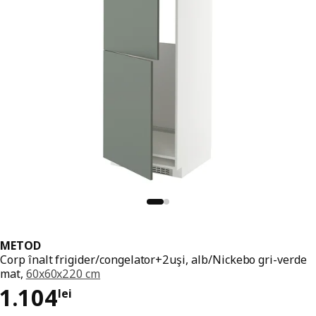
METOD
Corp înalt frigider/congelator+2uşi, alb/Nickebo gri-verde
mat,
60x60x220 cm
Preț 1104lei
1.104
lei