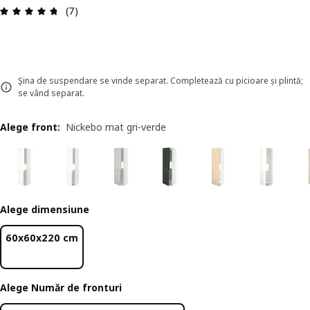
Prezentare generală: 4.7 din 5 stele Total recenz
(7)
Şina de suspendare se vinde separat. Completează cu picioare și plintă;
se vând separat.
Alege front
:
Nickebo mat gri-verde
Alege dimensiune
60x60x220 cm
Alege Număr de fronturi