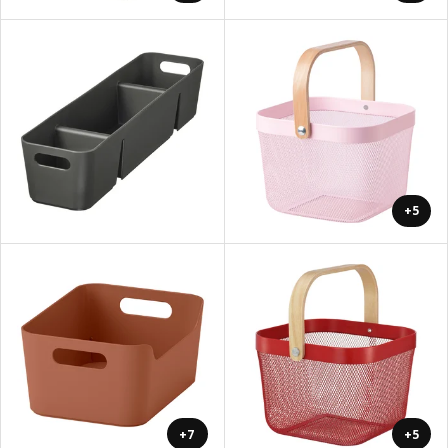
+5
+7
+5