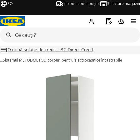
RO
Introdu codul poștal
Selectare magazin
Hej!
Autentifică-te
Listă de cumpăr
Coșul de
O nouă soluție de credit - BT Direct Credit
…
Sistemul METOD
METOD corpuri pentru electrocasnice încastrabile
METOD imagini
imaginile