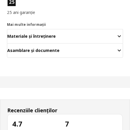
Caracteristicile produselor
25
25 ani garanție
Mai multe informații
Materiale și întreținere
Asamblare și documente
Recenziile clienților
4.7
7