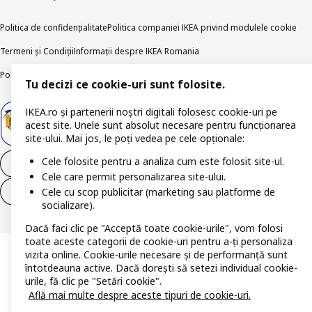
Politica de confidențialitate
Politica companiei IKEA privind modulele cookie
Termeni și Condiții
Informații despre IKEA Romania
Politica de publicare responsabilă
Accesibilitatea digitală
Tu decizi ce cookie-uri sunt folosite.
IKEA.ro și partenerii noștri digitali folosesc cookie-uri pe
acest site. Unele sunt absolut necesare pentru funcționarea
site-ului. Mai jos, le poți vedea pe cele opționale:
Cele folosite pentru a analiza cum este folosit site-ul.
Retrage-te din contract
Cele care permit personalizarea site-ului.
Cele cu scop publicitar (marketing sau platforme de
Retrage-te din contract (servicii)
socializare).
Dacă faci clic pe "Acceptă toate cookie-urile", vom folosi
toate aceste categorii de cookie-uri pentru a-ți personaliza
vizita online. Cookie-urile necesare și de performanță sunt
întotdeauna active. Dacă dorești să setezi individual cookie-
urile, fă clic pe "Setări cookie".
Află mai multe despre aceste tipuri de cookie-uri.