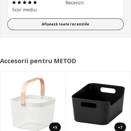
Prezentare generală: 4.7 din 5 stele Total recenzii
Recenzii
Scor mediu
Afișează toate recenziile
Accesorii pentru METOD
+5
+7