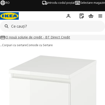
RO
Introdu codul poștal
Selectare magazin
Hej!
Autentifică-te
Listă de cumpăr
Coșul de
O nouă soluție de credit - BT Direct Credit
…
Corpuri cu sertare
Comode cu Sertare
MALM imagini
imaginile