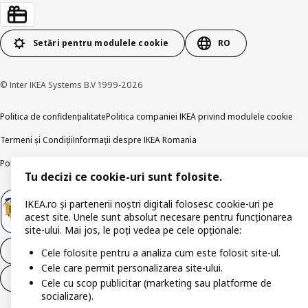
Setări pentru modulele cookie
RO
© Inter IKEA Systems B.V 1999-2026
Politica de confidențialitate
Politica companiei IKEA privind modulele cookie
Termeni și Condiții
Informații despre IKEA Romania
Politica de publicare responsabilă
Accesibilitatea digitală
Tu decizi ce cookie-uri sunt folosite.
IKEA.ro și partenerii noștri digitali folosesc cookie-uri pe
acest site. Unele sunt absolut necesare pentru funcționarea
site-ului. Mai jos, le poți vedea pe cele opționale:
Retrage-te din contract
Cele folosite pentru a analiza cum este folosit site-ul.
Cele care permit personalizarea site-ului.
Retrage-te din contract (servicii)
Cele cu scop publicitar (marketing sau platforme de
socializare).