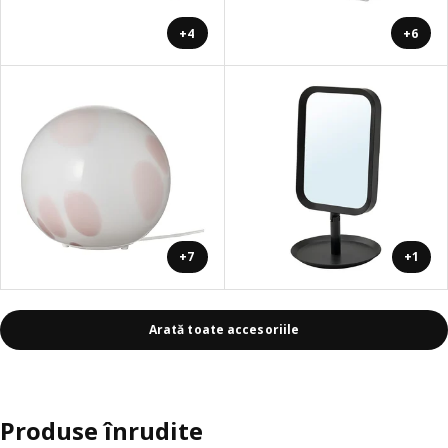
+4
+6
+7
+1
Arată toate accesoriile
Produse înrudite