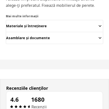
alege-ţi preferatul. Fixează mobilierul de perete.
Mai multe informații
Materiale și întreținere
Asamblare și documente
Recenziile clienților
4.6
1680
Prezentare generală: 4.6 din 5 stele Total recenzi
Recenzii