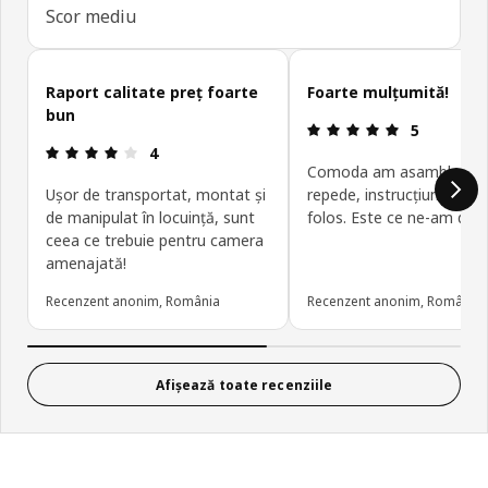
Scor mediu
Omite recenziile clienților
Raport calitate preț foarte
Foarte mulțumită!
bun
Prezentare g
5
Prezentare generală: 4 din 5 stele
4
Comoda am asamblat-o 
Ușor de transportat, montat și
repede, instrucțiunile clar
de manipulat în locuință, sunt
folos. Este ce ne-am dorit
ceea ce trebuie pentru camera
amenajată!
Recenzent anonim, România
Recenzent anonim, România
Afișează toate recenziile