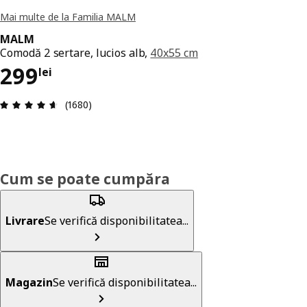
Mai multe de la Familia MALM
MALM
Comodă 2 sertare, lucios alb,
40x55 cm
Preț 299lei
299
lei
Prezentare generală: 4.6 din 5 stele Total recenz
(1680)
Cum se poate cumpăra
Livrare
Se verifică disponibilitatea...
Magazin
Se verifică disponibilitatea...