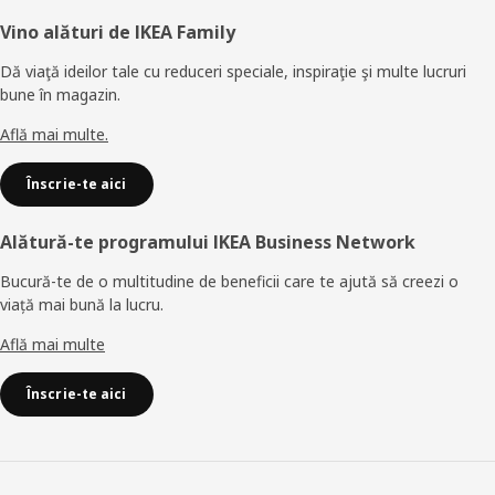
Subsol
Vino alături de IKEA Family
Dă viaţă ideilor tale cu reduceri speciale, inspiraţie şi multe lucruri
bune în magazin.
Află mai multe.
Înscrie-te aici
Alătură-te programului IKEA Business Network
Bucură-te de o multitudine de beneficii care te ajută să creezi o
viață mai bună la lucru.
Află mai multe
Înscrie-te aici