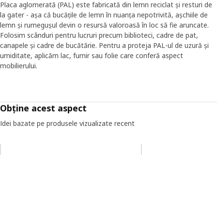
Placa aglomerată (PAL) este fabricată din lemn reciclat și resturi de
la gater - așa că bucățile de lemn în nuanța nepotrivită, așchiile de
lemn și rumegușul devin o resursă valoroasă în loc să fie aruncate.
Folosim scânduri pentru lucruri precum biblioteci, cadre de pat,
canapele și cadre de bucătărie. Pentru a proteja PAL-ul de uzură și
umiditate, aplicăm lac, furnir sau folie care conferă aspect
mobilierului.
Obține acest aspect
Idei bazate pe produsele vizualizate recent
Omiteți lista