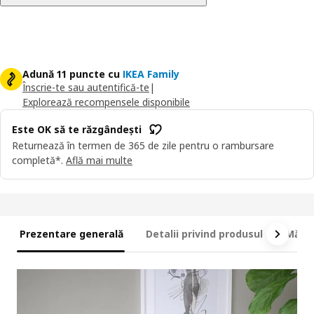
Adună 11 puncte cu
IKEA Family
Înscrie-te sau autentifică-te
|
Explorează recompensele disponibile
Este OK să te răzgândești
Returnează în termen de 365 de zile pentru o rambursare
completă*.
Află mai multe
Prezentare generală
Detalii privind produsul
Măsur