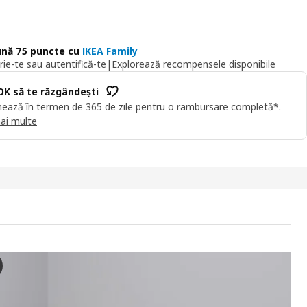
nă 75 puncte cu
IKEA Family
rie-te sau autentifică-te
|
Explorează recompensele disponibile
OK să te răzgândești
ează în termen de 365 de zile pentru o rambursare completă*.
ai multe
Cadru pat înalt+2 cutii depozitare, furnir stejar alb/Lönset, 160x20
deoclipul prezintă procesul de asamblare a unui cadru de pat MALM. Di