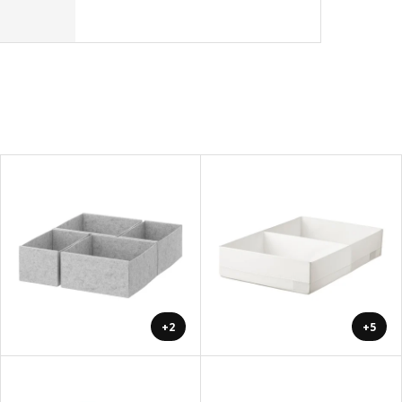
+2
+5