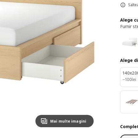
Salte
Alege c
Furnir st
Alege d
140x20
100lei
−
100
lei
Mai multe imagini
Complet