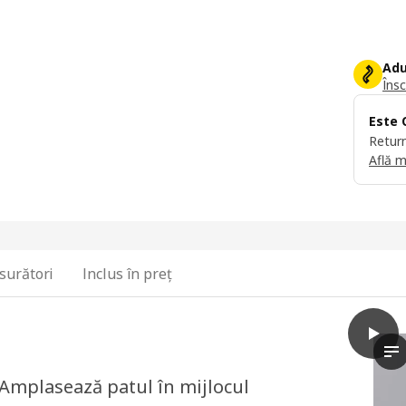
Adu
Însc
Este 
Return
Află m
surători
Inclus în preț
play
MALM 
Vi
Amplasează patul în mijlocul