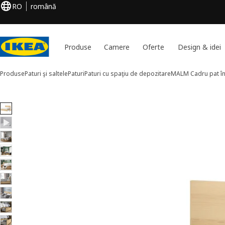
RO
română
Produse
Camere
Oferte
Design & idei
Produse
Paturi şi saltele
Paturi
Paturi cu spaţiu de depozitare
MALM
Cadru pat în
12 MALM imagini
ți imaginile