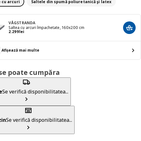
 cu arcuri
Saltele din spumă poliuretanică şi latex
VÅGSTRANDA
Saltea cu arcuri împachetate, 160x200 cm
Adaug
Preț 2299lei
2.299
lei
Afișează mai multe
se poate cumpăra
e
Se verifică disponibilitatea...
in
Se verifică disponibilitatea...