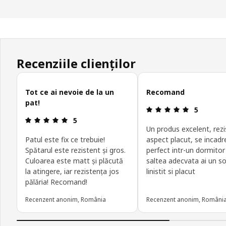
Recenziile clienților
Omite recenziile clienților
Tot ce ai nevoie de la un
Recomand
pat!
Prezentare 
5
Prezentare generală: 5 din 5 stele
5
Un produs excelent, rezi
Patul este fix ce trebuie!
aspect placut, se incad
Spătarul este rezistent și gros.
perfect intr-un dormitor 
Culoarea este matt și plăcută
saltea adecvata ai un 
la atingere, iar rezistența jos
linistit si placut
pălăria! Recomand!
Recenzent anonim, România
Recenzent anonim, Români