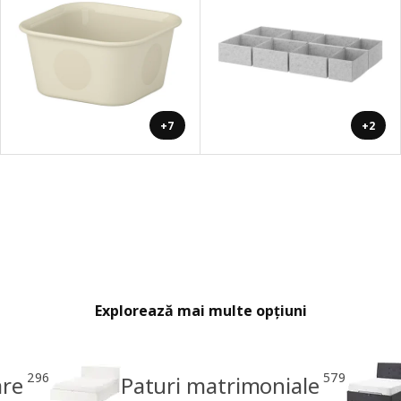
+7
+2
Explorează mai multe opțiuni
296
579
are
Paturi matrimoniale