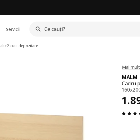
Servicii
alt+2 cutii depozitare
Mai mult
MALM
Cadru pa
160x20
Pre
1.8