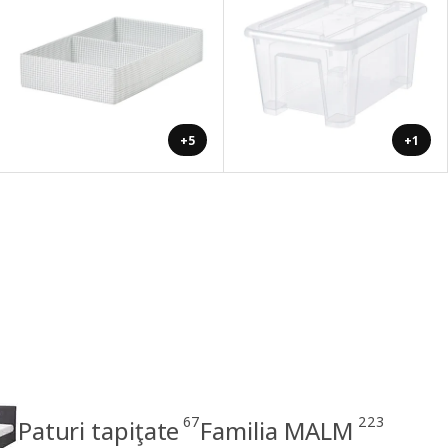
+5
+1
67
223
Paturi tapiţate
Familia MALM