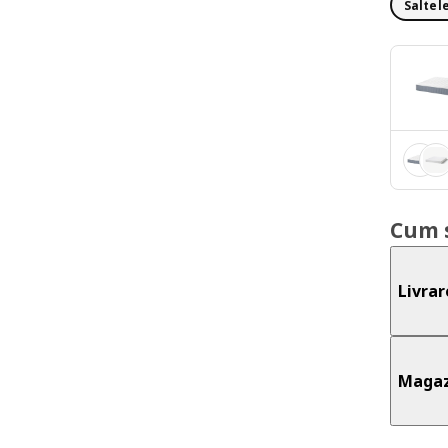
Saltele
Cum 
Livrar
Magaz