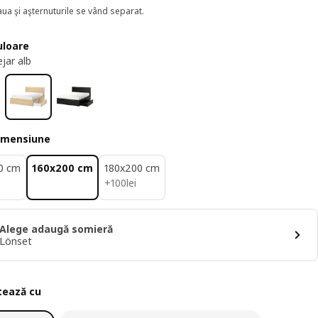
aua şi aşternuturile se vând separat.
uloare
ejar alb
imensiune
0 cm
160x200 cm
180x200 cm
100lei
+
100
lei
Alege adaugă somieră
Lönset
ează cu