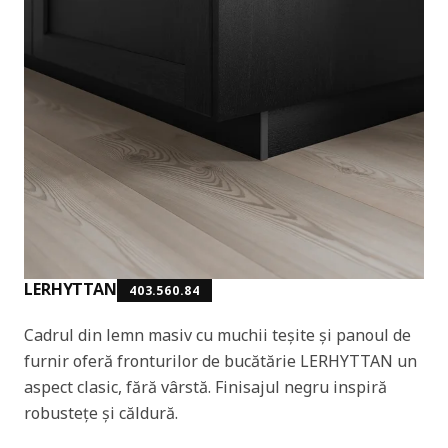
LERHYTTAN
403.560.84
Cadrul din lemn masiv cu muchii teșite și panoul de
furnir oferă fronturilor de bucătărie LERHYTTAN un
aspect clasic, fără vârstă. Finisajul negru inspiră
robustețe și căldură.