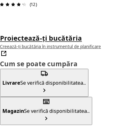
Prezentare generală: 4.3 din 5 stele Total recenzi
(12)
Proiectează-ți bucătăria
Creează-ți bucătăria în instrumentul de planificare
Cum se poate cumpăra
Livrare
Se verifică disponibilitatea...
Magazin
Se verifică disponibilitatea...