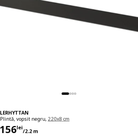
LERHYTTAN
Plintă, vopsit negru,
220x8 cm
Preț 156lei/2.2 m
156
lei
/2.2 m