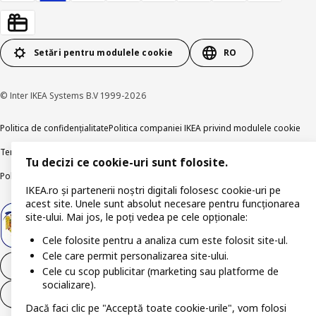
Setări pentru modulele cookie
RO
© Inter IKEA Systems B.V 1999-2026
Politica de confidențialitate
Politica companiei IKEA privind modulele cookie
Termeni și Condiții
Informații despre IKEA Romania
Tu decizi ce cookie-uri sunt folosite.
Politica de publicare responsabilă
Accesibilitatea digitală
IKEA.ro și partenerii noștri digitali folosesc cookie-uri pe
acest site. Unele sunt absolut necesare pentru funcționarea
site-ului. Mai jos, le poți vedea pe cele opționale:
Cele folosite pentru a analiza cum este folosit site-ul.
Cele care permit personalizarea site-ului.
Retrage-te din contract
Cele cu scop publicitar (marketing sau platforme de
socializare).
Retrage-te din contract (servicii)
Dacă faci clic pe "Acceptă toate cookie-urile", vom folosi