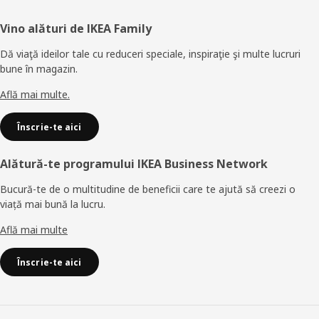
Subsol
Vino alături de IKEA Family
Dă viaţă ideilor tale cu reduceri speciale, inspiraţie şi multe lucruri
bune în magazin.
Află mai multe.
Înscrie-te aici
Alătură-te programului IKEA Business Network
Bucură-te de o multitudine de beneficii care te ajută să creezi o
viață mai bună la lucru.
Află mai multe
Înscrie-te aici