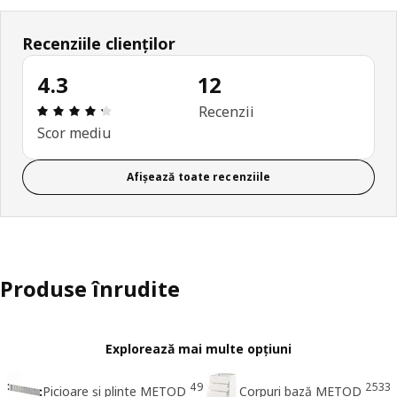
Recenziile clienților
4.3
12
Prezentare generală: 4.3 din 5 stele Total recenzii
Recenzii
Scor mediu
Afișează toate recenziile
Produse înrudite
Explorează mai multe opțiuni
49
2533
Picioare și plinte METOD
Corpuri bază METOD