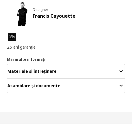
Designer
Francis Cayouette
Caracteristicile produselor
25
25 ani garanție
Mai multe informații
Materiale și întreținere
Asamblare și documente