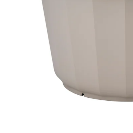
Image zoomed out, normal view