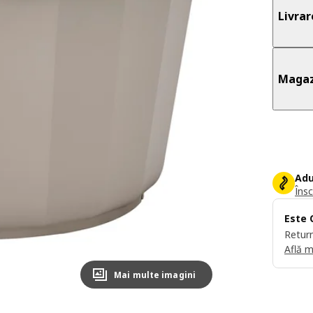
Livrar
Magaz
Adu
Însc
Este 
Return
Află m
Mai multe imagini