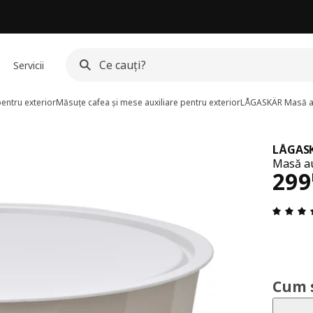
Servicii
entru exterior
Măsuțe cafea și mese auxiliare pentru exterior
LÅGASKÄR
Masă au
LÅGAS
Masă aux
Pre
299
Cum 