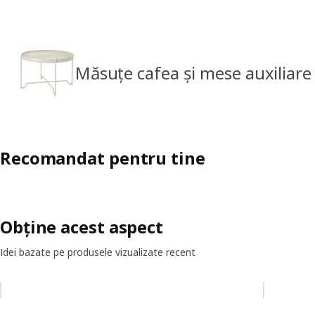
Măsuțe cafea și mese auxiliare
Recomandat pentru tine
Obține acest aspect
Idei bazate pe produsele vizualizate recent
Omiteți lista