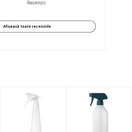
re generală: 4.6 din 5 stele Total recenzii: 128
Recenzii
Afișează toate recenziile