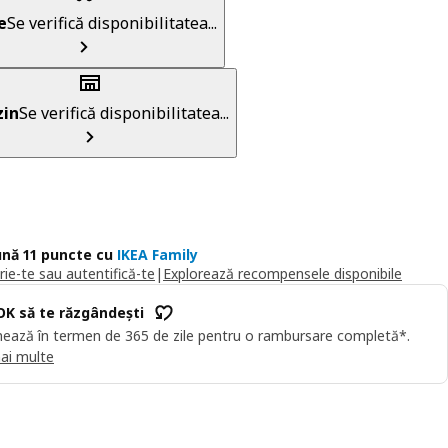
e
Se verifică disponibilitatea...
in
Se verifică disponibilitatea...
nă 11 puncte cu
IKEA Family
rie-te sau autentifică-te
|
Explorează recompensele disponibile
OK să te răzgândești
ează în termen de 365 de zile pentru o rambursare completă*.
ai multe