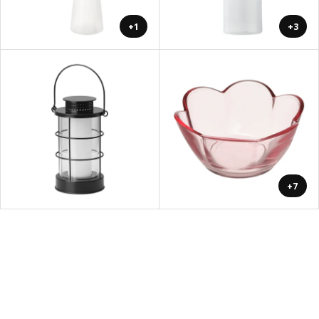
+1
+3
+7