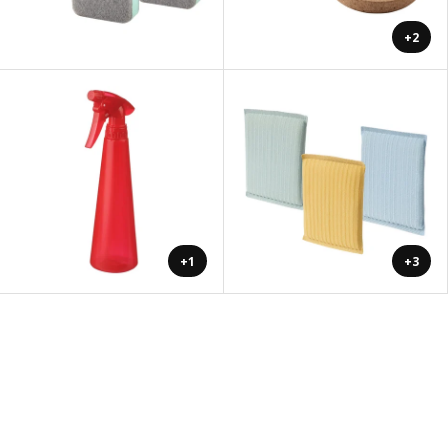
+2
+1
+3