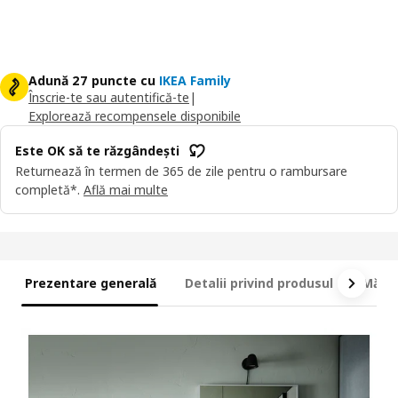
Adună 27 puncte cu
IKEA Family
Înscrie-te sau autentifică-te
|
Explorează recompensele disponibile
Este OK să te răzgândești
Returnează în termen de 365 de zile pentru o rambursare
completă*.
Află mai multe
Prezentare generală
Detalii privind produsul
Măsur