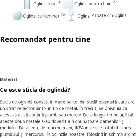
31
23
Oglinzi mari
Oglinzi pentru baie
16
5
Toate din Oglinzi
Oglinzi cu iluminat
Oglinzi
Recomandat pentru tine
Material
Ce este sticla de oglindă?
Sticla de oglindă constă, în mare parte, din sticlă obișnuită care are
un strat reflector dintr-un tip de metal. În trecut, se obișnuia ca
acest strat să conțină plumb sau mercur. De-a lungul timpului, însă,
aceste două metale s-au dovedit a fi dăunătoare oamenilor și
mediului. De aceea, de mai mulți ani, IKEA interzice total utilizarea
plumbului și mercurului în oglinzile noastre, folosind în schimb argint