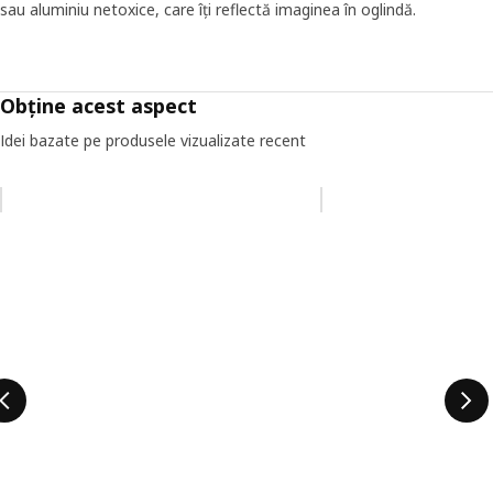
sau aluminiu netoxice, care îți reflectă imaginea în oglindă.
Obține acest aspect
Idei bazate pe produsele vizualizate recent
Omiteți lista