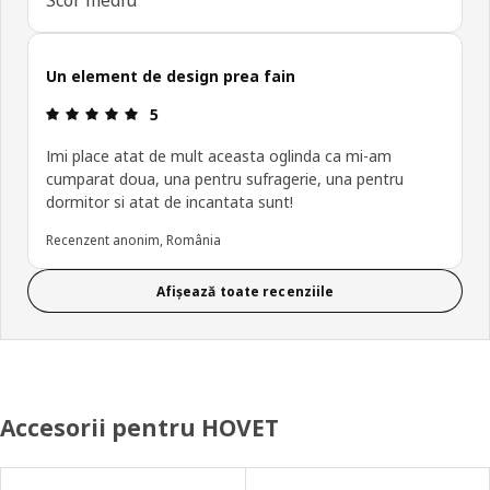
Un element de design prea fain
Prezentare generală: 5 din 5 stele
5
Imi place atat de mult aceasta oglinda ca mi-am
cumparat doua, una pentru sufragerie, una pentru
dormitor si atat de incantata sunt!
Recenzent anonim, România
Afișează toate recenziile
Accesorii pentru HOVET