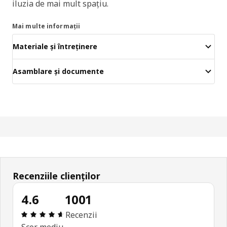
iluzia de mai mult spațiu.
Mai multe informații
Materiale și întreținere
Asamblare și documente
Recenziile clienților
4.6
1001
Prezentare generală: 4.6 din 5 stele Total recenzii
Recenzii
Scor mediu