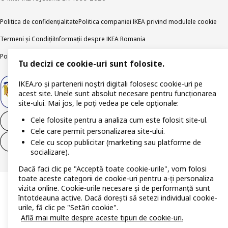
Politica de confidențialitate
Politica companiei IKEA privind modulele cookie
Termeni și Condiții
Informații despre IKEA Romania
Politica de publicare responsabilă
Accesibilitatea digitală
Tu decizi ce cookie-uri sunt folosite.
IKEA.ro și partenerii noștri digitali folosesc cookie-uri pe
acest site. Unele sunt absolut necesare pentru funcționarea
site-ului. Mai jos, le poți vedea pe cele opționale:
Cele folosite pentru a analiza cum este folosit site-ul.
Retrage-te din contract
Cele care permit personalizarea site-ului.
Retrage-te din contract (servicii)
Cele cu scop publicitar (marketing sau platforme de
socializare).
Dacă faci clic pe "Acceptă toate cookie-urile", vom folosi
toate aceste categorii de cookie-uri pentru a-ți personaliza
vizita online. Cookie-urile necesare și de performanță sunt
întotdeauna active. Dacă dorești să setezi individual cookie-
urile, fă clic pe "Setări cookie".
Află mai multe despre aceste tipuri de cookie-uri.