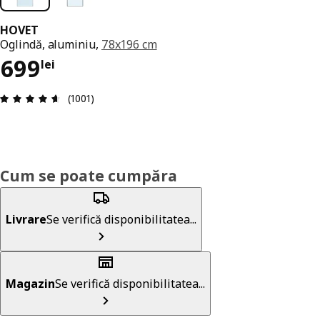
HOVET
Oglindă, aluminiu,
78x196 cm
Preț 699lei
699
lei
Prezentare generală: 4.6 din 5 stele Total recenz
(1001)
Cum se poate cumpăra
Livrare
Se verifică disponibilitatea...
Magazin
Se verifică disponibilitatea...