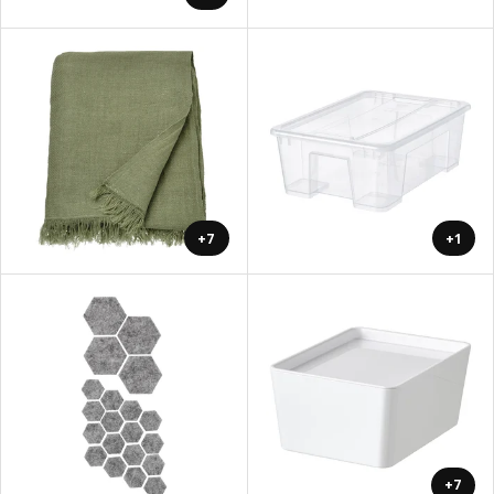
+7
+1
+7