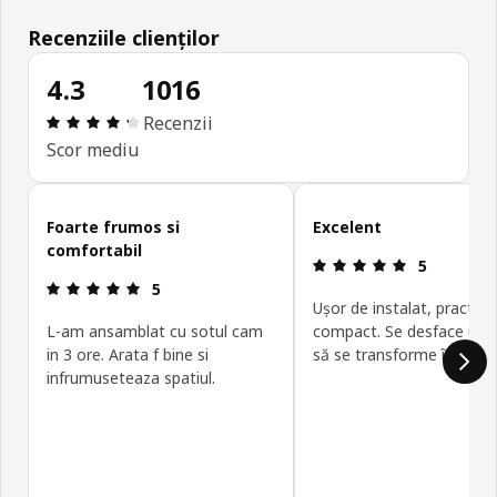
Recenziile clienților
4.3
1016
Prezentare generală: 4.3 din 5 stele Total recenzii
Recenzii
Scor mediu
Omite recenziile clienților
Foarte frumos si
Excelent
comfortabil
Prezentare g
5
Prezentare generală: 5 din 5 stele
5
Ușor de instalat, practic,
L-am ansamblat cu sotul cam
compact. Se desface ușo
in 3 ore. Arata f bine si
să se transforme în pat d
infrumuseteaza spatiul.