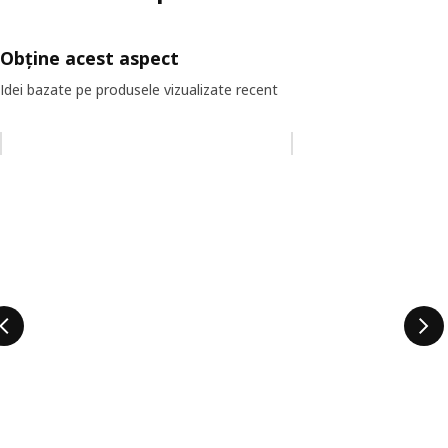
Obține acest aspect
Idei bazate pe produsele vizualizate recent
Omiteți lista