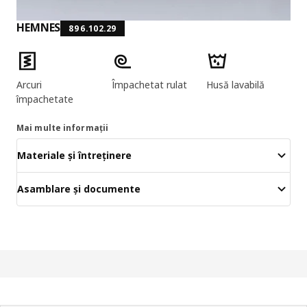
HEMNES
896.102.29
Caracteristicile produselor
Arcuri
Împachetat rulat
Husă lavabilă
împachetate
Mai multe informații
Materiale și întreținere
Asamblare și documente