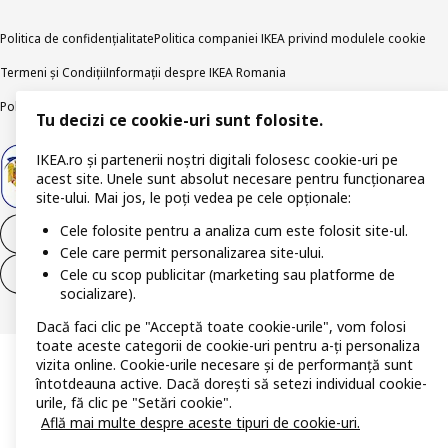
Politica de confidențialitate
Politica companiei IKEA privind modulele cookie
Termeni și Condiții
Informații despre IKEA Romania
Politica de publicare responsabilă
Accesibilitatea digitală
Tu decizi ce cookie-uri sunt folosite.
IKEA.ro și partenerii noștri digitali folosesc cookie-uri pe
acest site. Unele sunt absolut necesare pentru funcționarea
site-ului. Mai jos, le poți vedea pe cele opționale:
Cele folosite pentru a analiza cum este folosit site-ul.
Retrage-te din contract
Cele care permit personalizarea site-ului.
Cele cu scop publicitar (marketing sau platforme de
Retrage-te din contract (servicii)
socializare).
Dacă faci clic pe "Acceptă toate cookie-urile", vom folosi
toate aceste categorii de cookie-uri pentru a-ți personaliza
vizita online. Cookie-urile necesare și de performanță sunt
întotdeauna active. Dacă dorești să setezi individual cookie-
urile, fă clic pe "Setări cookie".
Află mai multe despre aceste tipuri de cookie-uri.