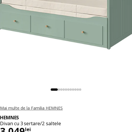
Mai multe de la Familia HEMNES
HEMNES
Divan cu 3 sertare/2 saltele
Preț 3049lei
3.049
lei