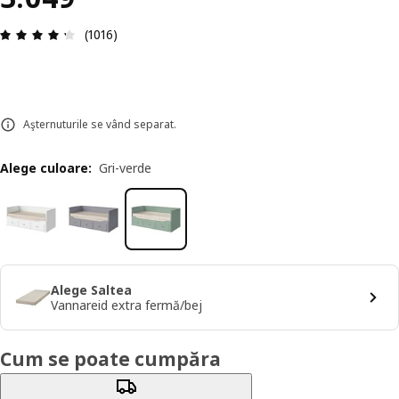
Prezentare generală: 4.3 din 5 stele Total recenz
(1016)
Aşternuturile se vând separat.
Alege culoare
:
Gri-verde
Alege Saltea
Vannareid extra fermă/bej
Cum se poate cumpăra